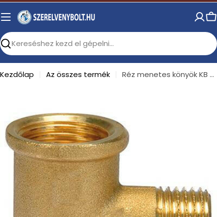
Skip
to
C
content
Search
Kezdőlap
Az összes termék
Réz menetes könyök KB 3/8"
Open media 0 in modal