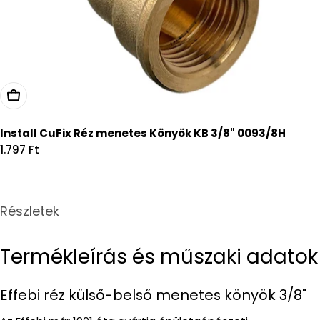
Kosárba
Install CuFix Réz menetes Könyök KB 3/8" 0093/8H
Regular
1.797 Ft
price
Részletek
Termékleírás és műszaki adatok
Effebi réz külső-belső menetes könyök 3/8"