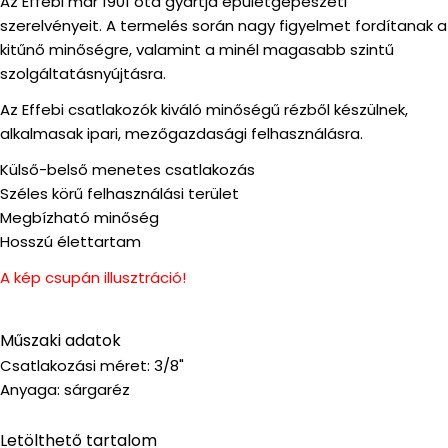
Az Effebi már 1901 óta gyártja épületgépészeti
szerelvényeit. A termelés során nagy figyelmet fordítanak a
kitűnő minőségre, valamint a minél magasabb szintű
szolgáltatásnyújtásra.
Az Effebi csatlakozók kiváló minőségű rézből készülnek,
alkalmasak ipari, mezőgazdasági felhasználásra.
Külső-belső menetes csatlakozás
Széles körű felhasználási terület
Megbízható minőség
Hosszú élettartam
A kép csupán illusztráció!
Műszaki adatok
Csatlakozási méret: 3/8"
Anyaga: sárgaréz
Letölthető tartalom