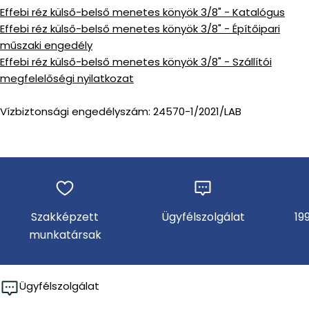
Effebi réz külső-belső menetes könyök 3/8" - Katalógus
Effebi réz külső-belső menetes könyök 3/8" - Építőipari
műszaki engedély
Effebi réz külső-belső menetes könyök 3/8" - Szállítói
megfelelőségi nyilatkozat
Vízbiztonsági engedélyszám: 24570-1/2021/LAB
Szakképzett
Ügyfélszolgálat
19
munkatársak
Ügyfélszolgálat