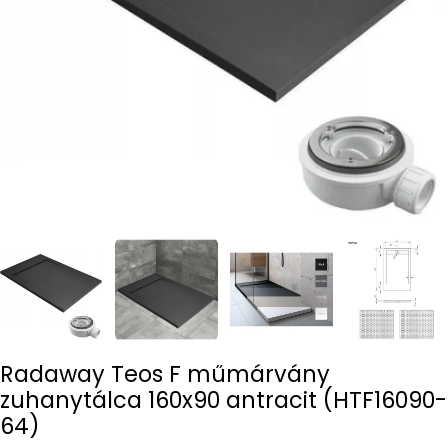
Open media 0 in modal
Radaway Teos F műmárvány
zuhanytálca 160x90 antracit (HTF16090-
64)