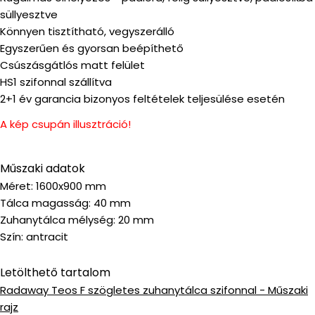
süllyesztve
Könnyen tisztítható, vegyszerálló
Egyszerűen és gyorsan beépíthető
Csúszásgátlós matt felület
HS1 szifonnal szállítva
2+1 év garancia bizonyos feltételek teljesülése esetén
A kép csupán illusztráció!
Műszaki adatok
Méret: 1600x900 mm
Tálca magasság: 40 mm
Zuhanytálca mélység: 20 mm
Szín: antracit
Letölthető tartalom
Radaway Teos F szögletes zuhanytálca szifonnal - Műszaki
rajz