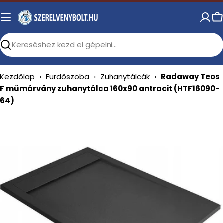
Skip
to
C
content
Search
Kezdőlap
›
Fürdőszoba
›
Zuhanytálcák
›
Radaway Teos
F műmárvány zuhanytálca 160x90 antracit (HTF16090-
64)