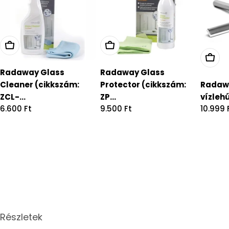
Radaway Glass
Radaway Glass
Cleaner (cikkszám:
Protector (cikkszám:
Radaw
ZCL-...
ZP...
vízlehú
Regular
6.600 Ft
Regular
9.500 Ft
Regula
10.999 
price
price
price
Részletek