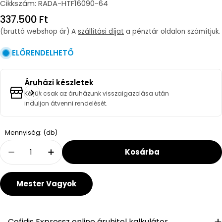
Cikkszám:
RADA-HTF16090-64
Regular
337.500 Ft
price
(bruttó webshop ár) A
szállítási díjat
a pénztár oldalon számítjuk.
ELŐRENDELHETŐ
Áruházi készletek
Kérjük csak az áruházunk visszaigazolása után
induljon átvenni rendelését.
Quantity
Mennyiség: (db)
Kosárba
Decrease Quantity For Radaway Teos F Műmá
Increase Quantity For Radaway Teo
Mester Vagyok
Cofidis Expressz online áruhitel kalkulátor