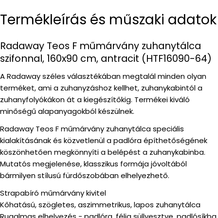
Termékleírás és műszaki adatok
Radaway Teos F műmárvány zuhanytálca
szifonnal, 160x90 cm, antracit (HTF16090-64)
A Radaway széles választékában megtalál minden olyan
terméket, ami a zuhanyzáshoz kellhet, zuhanykabintól a
zuhanyfolyókákon át a kiegészítőkig. Termékei kiváló
minőségű alapanyagokból készülnek.
Radaway Teos F műmárvány zuhanytálca speciális
kialakításának és közvetlenül a padlóra építhetőségének
köszönhetően megkönnyíti a belépést a zuhanykabinba.
Mutatós megjelenése, klasszikus formája jóvoltából
bármilyen stílusú fürdőszobában elhelyezhető.
Strapabíró műmárvány kivitel
Kőhatású, szögletes, aszimmetrikus, lapos zuhanytálca
Rugalmas elhelyezés - padlóra, félig süllyesztve, padlósíkba