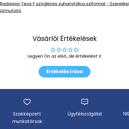
Radaway Teos F szögletes zuhanytálca szifonnal - Szerelési
útmutató
Vásárlói Értékelések
Legyen Ön az első, aki értékelést ír
Értékelés írása
Szakképzett
Ügyfélszolgálat
19
munkatársak