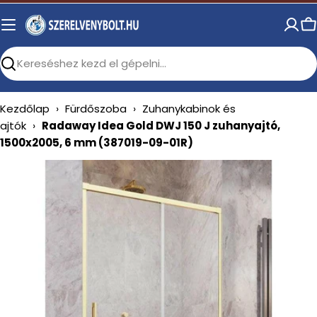
Skip
to
C
content
Search
Kezdőlap
›
Fürdőszoba
›
Zuhanykabinok és
ajtók
›
Radaway Idea Gold DWJ 150 J zuhanyajtó,
1500x2005, 6 mm (387019-09-01R)