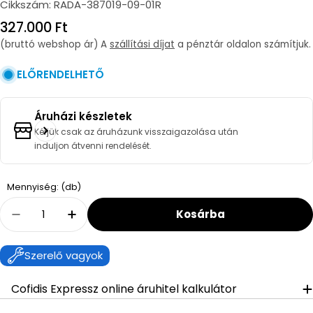
Cikkszám:
RADA-387019-09-01R
Regular
327.000 Ft
price
(bruttó webshop ár) A
szállítási díjat
a pénztár oldalon számítjuk.
ELŐRENDELHETŐ
Áruházi készletek
Kérjük csak az áruházunk visszaigazolása után
induljon átvenni rendelését.
Quantity
Mennyiség: (db)
Kosárba
Decrease Quantity For Radaway Idea Gold D
Increase Quantity For Radaway Idea
Szerelő vagyok
Cofidis Expressz online áruhitel kalkulátor