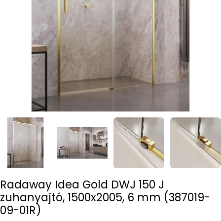
Open media 0 in modal
Radaway Idea Gold DWJ 150 J
zuhanyajtó, 1500x2005, 6 mm (387019-
09-01R)