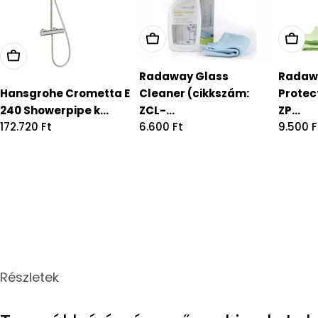
Radaway Glass
Radaw
Hansgrohe Crometta E
Cleaner (cikkszám:
Protec
240 Showerpipe k...
ZCL-...
ZP...
Regular
172.720 Ft
Regular
6.600 Ft
Regula
9.500 F
price
price
price
Részletek