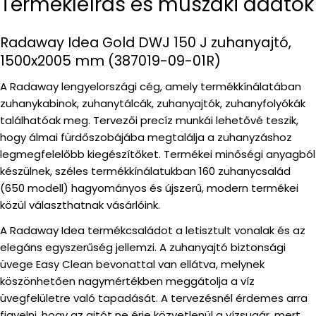
Termékleírás és műszaki adatok
Radaway Idea Gold DWJ 150 J zuhanyajtó,
1500x2005 mm (387019-09-01R)
A Radaway lengyelországi cég, amely termékkínálatában
zuhanykabinok, zuhanytálcák, zuhanyajtók, zuhanyfolyókák
találhatóak meg. Tervezői precíz munkái lehetővé teszik,
hogy álmai fürdőszobájába megtalálja a zuhanyzáshoz
legmegfelelőbb kiegészítőket. Termékei minőségi anyagból
készülnek, széles termékkínálatukban 160 zuhanycsalád
(650 modell) hagyományos és újszerű, modern termékei
közül választhatnak vásárlóink.
A Radaway Idea termékcsaládot a letisztult vonalak és az
elegáns egyszerűség jellemzi. A zuhanyajtó biztonsági
üvege Easy Clean bevonattal van ellátva, melynek
köszönhetően nagymértékben meggátolja a víz
üvegfelületre való tapadását. A tervezésnél érdemes arra
figyelni, hogy az ajtót ne érje közvetlenül a vízsugár, mert