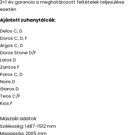
2+1 év garancia a meghatározott feltételek teljesülése
esetén
Ajánlott zuhanytálcák:
Delos C, D
Doros C, D, F
Argos C, D
Doros Stone D/F
Laros D
Zantos F
Paros C, D
Noris D
Giaros D
Teos C/F
Kios F
Műszaki adatok
Szélesség: 1487-1512 mm
Magasság: 2005 mm