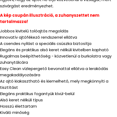
szivárgást eredményezhet.
A kép csupán illusztráció, a zuhanyszettet nem
tartalmazza!
Jobbos kivitelű tolóajtós megoldás
Innovatív ajtófékező rendszerrel ellátva
A csendes nyílást a speciális csúszka biztosítja
Elegáns és praktikus alsó keret nélküli kivitelben kapható
Rugalmas beépíthetőség - közvetlenül a burkolatra vagy
zuhanytálcára
Easy Clean vízlepergető bevonattal ellátva a lerakódás
megakadályozására
Az ajtó kiakasztható és kiemelhető, mely megkönnyíti a
tisztítást
Elegáns praktikus fogantyúk kívül-belül
Alsó keret nélküli típus
Hosszú élettartam
Kiváló minőség