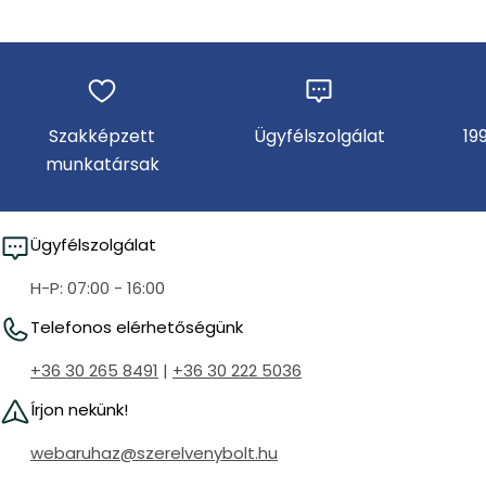
Szakképzett
Ügyfélszolgálat
19
munkatársak
Ügyfélszolgálat
H-P: 07:00 - 16:00
Telefonos elérhetőségünk
+36 30 265 8491
|
+36 30 222 5036
Írjon nekünk!
webaruhaz@szerelvenybolt.hu