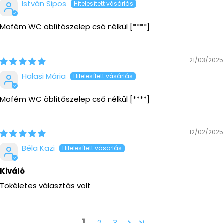
István Sipos
Mofém WC öblítőszelep cső nélkül
[****]
21/03/2025
Halasi Mária
Mofém WC öblítőszelep cső nélkül
[****]
12/02/2025
Béla Kazi
Kiváló
Tökéletes választás volt
1
2
3