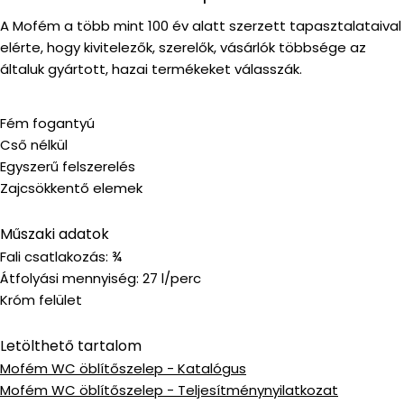
A Mofém a több mint 100 év alatt szerzett tapasztalataival
elérte, hogy kivitelezők, szerelők, vásárlók többsége az
általuk gyártott, hazai termékeket válasszák.
Fém fogantyú
Cső nélkül
Egyszerű felszerelés
Zajcsökkentő elemek
Műszaki adatok
Fali csatlakozás: ¾
Átfolyási mennyiség: 27 l/perc
Króm felület
Letölthető tartalom
Mofém WC öblítőszelep - Katalógus
Mofém WC öblítőszelep - Teljesítménynyilatkozat