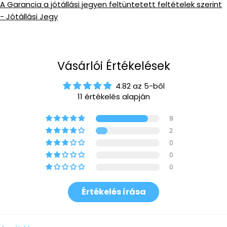
A Garancia a jótállási jegyen feltüntetett feltételek szerint
- Jótállási Jegy
Vásárlói Értékelések
4.82 az 5-ből
11 értékelés alapján
9
2
0
0
0
Értékelés írása