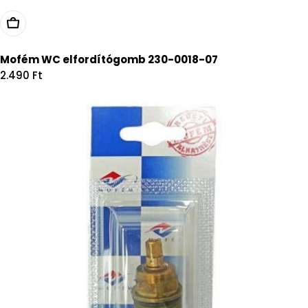
Kosárba
Mofém WC elfordítógomb 230-0018-07
Regular
2.490 Ft
price