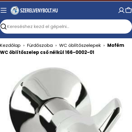
Skip
to
C
content
Search
Kezdőlap
›
Fürdőszoba
›
WC öblítőszelepek
›
Mofém
WC öblítőszelep cső nélkül 166-0002-01