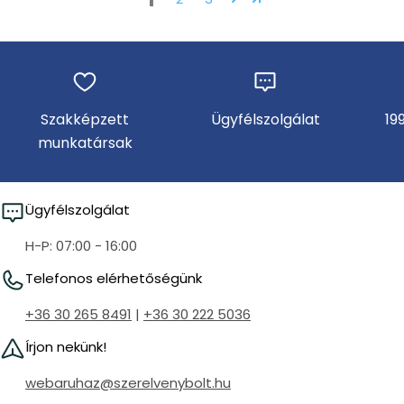
Szakképzett
Ügyfélszolgálat
19
munkatársak
Ügyfélszolgálat
H-P: 07:00 - 16:00
Telefonos elérhetőségünk
+36 30 265 8491
|
+36 30 222 5036
Írjon nekünk!
webaruhaz@szerelvenybolt.hu