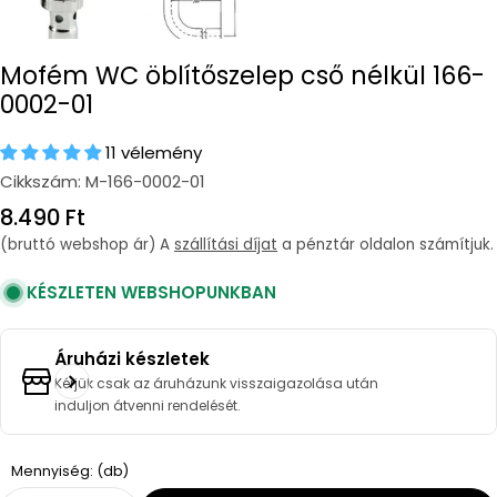
Mofém WC öblítőszelep cső nélkül 166-
0002-01
11 vélemény
Cikkszám:
M-166-0002-01
Regular
8.490 Ft
price
(bruttó webshop ár) A
szállítási díjat
a pénztár oldalon számítjuk.
KÉSZLETEN WEBSHOPUNKBAN
Áruházi készletek
Kérjük csak az áruházunk visszaigazolása után
induljon átvenni rendelését.
Quantity
Mennyiség: (db)