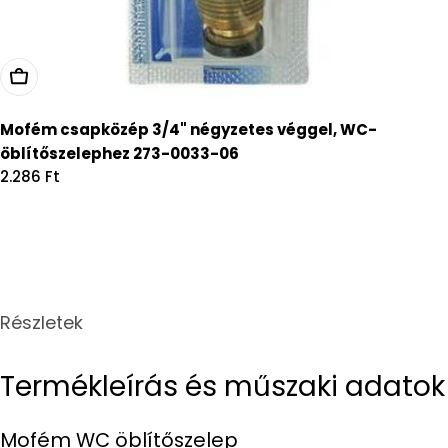
Kosárba
Mofém csapközép 3/4" négyzetes véggel, WC-
öblítőszelephez 273-0033-06
Regular
2.286 Ft
price
Részletek
Termékleírás és műszaki adatok
Mofém WC öblítőszelep