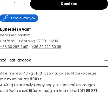
Kosárba
Decrease Quantity For Mofém WC Öblítőszele
Increase Quantity For Mofém WC Öbl
Szerelő vagyok
Kérdése van?
Keressen minket:
Hétfőtől - Péntekig: 07:00 - 16:00
+36 30 265 8491
|
+36 30 222 50 36
Szállítási adatok
A kis méretű 40 kg alatti csomagok szállítási költsége
minimum bruttó
990 Ft
.
A 40 kg feletti súlyú vagy nagy terjedelmű csomagok
esetében a szállítási költség minimum bruttó
11 990 Ft
.