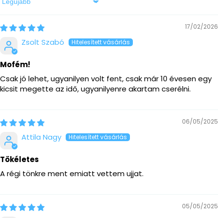
Sort by
17/02/2026
Zsolt Szabó
Mofém!
Csak jó lehet, ugyanilyen volt fent, csak már 10 évesen egy
kicsit megette az idő, ugyanilyenre akartam cserélni.
06/05/2025
Attila Nagy
Tökéletes
A régi tönkre ment emiatt vettem ujjat.
05/05/2025