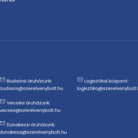
r
Budaörsi áruházunk:
Logisztikai központ:
budaors@szerelvenybolt.hu
logisztika@szerelvenybolt
Vecsési áruházunk:
vecses@szerelvenybolt.hu
Dunakeszi áruházunk:
dunakeszi@szerelvenybolt.hu