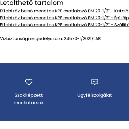
Letölthető tartalom
Effebi réz belső menetes KPE csatlakozó BM 20-1/2" - Katal
Effebi réz belső menetes KPE csatlakozó BM 20-1/2" - Építői
Effebi réz belső menetes KPE csatlakozó BM 20-1/2" - Szállít
Vízbiztonsági engedélyszám: 24570-1/2021/LAB
Szakképzett
Ügyfélszolgálat
munkatársak