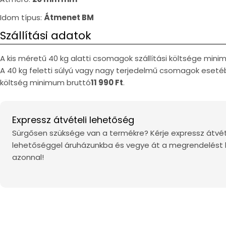
Idom típus:
Átmenet BM
Szállítási adatok
A kis méretű 40 kg alatti csomagok szállítási költsége min
A 40 kg feletti súlyú vagy nagy terjedelmű csomagok esetéb
költség minimum bruttó
11 990 Ft
.
Expressz átvételi lehetőség
Sürgősen szüksége van a termékre? Kérje expressz átvét
lehetőséggel áruházunkba és vegye át a megrendelést
azonnal!