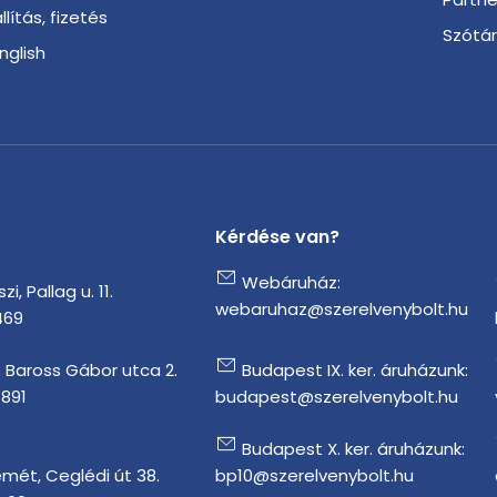
llítás, fizetés
Szótá
English
Kérdése van?
Webáruház:
i, Pallag u. 11.
webaruhaz@szerelvenybolt.hu
469
 Baross Gábor utca 2.
Budapest IX. ker. áruházunk:
1891
budapest@szerelvenybolt.hu
Budapest X. ker. áruházunk:
mét, Ceglédi út 38.
bp10@szerelvenybolt.hu