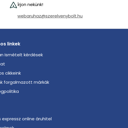
Írjon nekünk!
webaruhaz@szerelvenybolt.hu
os linkek
n Ismételt kérdések
lat
s cikkeink
nk forgalmazott márkák
gpolitika
s expressz online áruhitel
ereknek