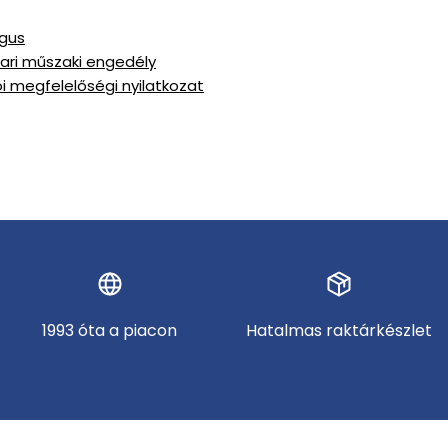
ógus
pari műszaki engedély
ói megfelelőségi nyilatkozat
1993 óta a piacon
Hatalmas raktárkészlet