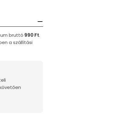
imum bruttó
990 Ft
.
en a szállítási
eli
 követően