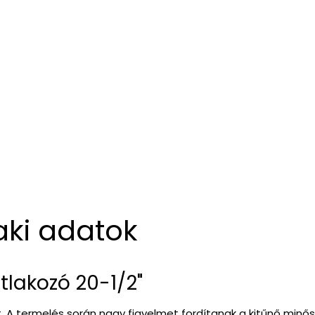
aki adatok
tlakozó 20-1/2"
it. A termelés során nagy figyelmet fordítanak a kitűnő min