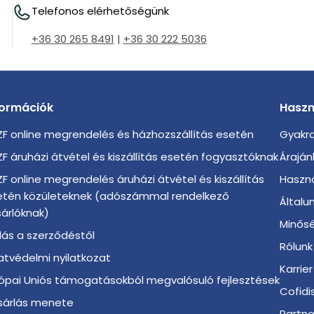
Telefonos elérhetőségünk
+36 30 265 8491
|
+36 30 222 5036
formációk
Haszn
F online megrendelés és házhozszállítás esetén
Gyakra
F áruházi átvétel és kiszállítás esetén fogyasztóknak
Áraján
F online megrendelés áruházi átvétel és kiszállítás
Haszno
etén közületeknek (adószámmal rendelkező
Általu
árlóknak)
Minősé
llás a szerződéstől
Rólunk
tvédelmi nyilatkozat
Karrier
ópai Uniós támogatásokból megvalósuló fejlesztések
Cofidi
sárlás menete
Partn