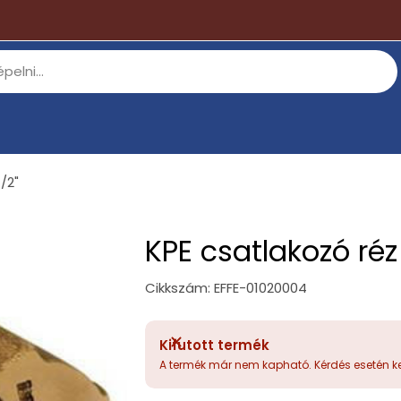
/2"
KPE csatlakozó réz
Cikkszám:
EFFE-01020004
Kifutott termék
A termék már nem kapható. Kérdés esetén ke