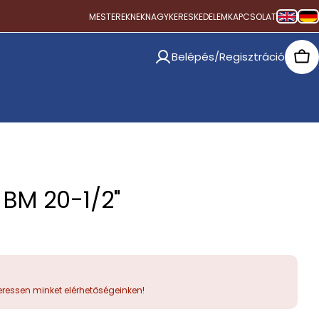
MESTEREKNEK
NAGYKERESKEDELEM
KAPCSOLAT
Belépés/Regisztráció
Car
 BM 20-1/2"
ressen minket elérhetőségeinken!