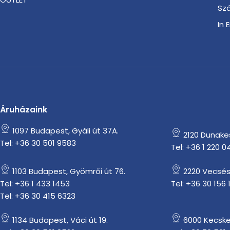
Szá
In 
Áruházaink
1097 Budapest, Gyáli út 37A.
2120 Dunakesz
Tel: +36 30 501 9583
Tel: +36 1 220 0
1103 Budapest, Gyömrői út 76.
2220 Vecsés
Tel: +36 1 433 1453
Tel: +36 30 156 
Tel: +36 30 415 6323
1134 Budapest, Váci út 19.
6000 Kecske