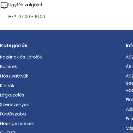
Ügyfélszolgálat
H-P: 07:00 - 16:00
Kategóriák
In
Kazánok és tárolók
ÁSZ
Bojlerek
ÁSZ
Hőszivattyúk
ÁSZ
es
Klímák
vás
Légkezelés
Elá
Szerelvények
Ada
Fürdőszoba
Eur
Hőszigetelések
Vá
OUTLET