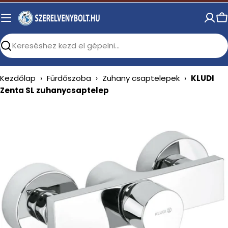
Skip
to
C
content
Search
Kezdőlap
›
Fürdőszoba
›
Zuhany csaptelepek
›
KLUDI
Zenta SL zuhanycsaptelep
Open media 0 in modal