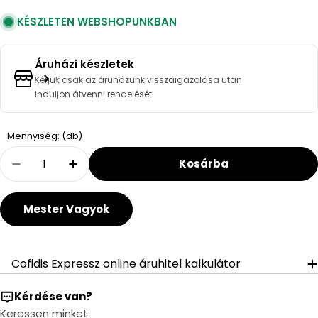
KÉSZLETEN WEBSHOPUNKBAN
Áruházi készletek
Kérjük csak az áruházunk visszaigazolása után
induljon átvenni rendelését.
Quantity
Mennyiség: (db)
Kosárba
Decrease Quantity For KLUDI Zenta SL Zuhan
Increase Quantity For KLUDI Zenta 
Mester Vagyok
Cofidis Expressz online áruhitel kalkulátor
Kérdése van?
Keressen minket: