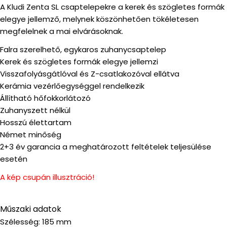
A Kludi Zenta SL csaptelepekre a kerek és szögletes formák
elegye jellemző, melynek köszönhetően tökéletesen
megfelelnek a mai elvárásoknak.
Falra szerelhető, egykaros zuhanycsaptelep
Kerek és szögletes formák elegye jellemzi
Visszafolyásgátlóval és Z-csatlakozóval ellátva
Kerámia vezérlőegységgel rendelkezik
Állítható hőfokkorlátozó
Zuhanyszett nélkül
Hosszú élettartam
Német minőség
2+3 év garancia a meghatározott feltételek teljesülése
esetén
A kép csupán illusztráció!
Műszaki adatok
Szélesség: 185 mm