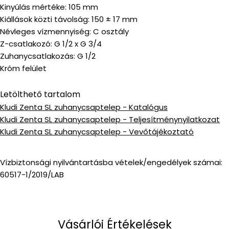
Kinyúlás mértéke: 105 mm
Kiállások közti távolság: 150 ± 17 mm
Névleges vízmennyiség: C osztály
Z-csatlakozó: G 1/2 x G 3/4
Zuhanycsatlakozás: G 1/2
Króm felület
Letölthető tartalom
Kludi Zenta SL zuhanycsaptelep - Katalógus
Kludi Zenta SL zuhanycsaptelep - Teljesítménynyilatkozat
Kludi Zenta SL zuhanycsaptelep - Vevőtájékoztató
Vízbiztonsági nyilvántartásba vételek/engedélyek számai:
60517-1/2019/LAB
Vásárlói Értékelések