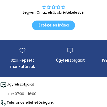
Legyen Ön az első, aki értékelést ír
Értékelés írása
Szakképzett
Ügyfélszolgálat
19
munkatársak
Ügyfélszolgálat
H-P: 07:00 - 16:00
Telefonos elérhetőségünk