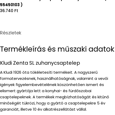
55450103 )
Regular
36.740 Ft
price
Részletek
Termékleírás és műszaki adatok
Kludi Zenta SL zuhanycsaptelep
A Kludi 1926 óta tökéletesíti termékeit. A nagyszerű
formatervezésnek, használhatóságnak, valamint a vevői
igények figyelembevételének köszönhetően ismert és
elismert gyártója lett a konyhai- és fürdőszobai
csaptelepeknek. A termékek megbízhatóságát és kitűnő
minőségét tükrözi, hogy a gyártó a csaptelepekre 5 év
garanciát, illetve 10 év alkatrészellátást vállal.