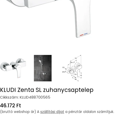
KLUDI Zenta SL zuhanycsaptelep
Cikkszám:
KLUD488700565
Regular
46.172 Ft
price
(bruttó webshop ár) A
szállítási díjat
a pénztár oldalon számítjuk.