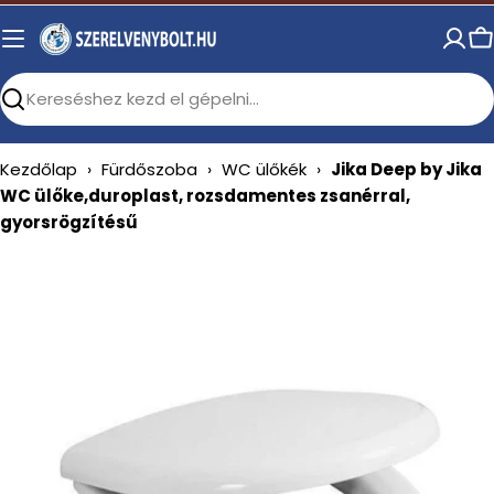
Skip
to
C
content
Search
Kezdőlap
›
Fürdőszoba
›
WC ülőkék
›
Jika Deep by Jika
WC ülőke,duroplast, rozsdamentes zsanérral,
gyorsrögzítésű