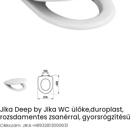
Open media 0 in modal
Jika Deep by Jika WC ülőke,duroplast,
rozsdamentes zsanérral, gyorsrögzítésű
Cikkszám:
JIKA-H8932813000631