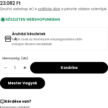
Regular
23.082 Ft
price
(bruttó webshop ár) A
szállítási díjat
a pénztár oldalon számítjuk.
KÉSZLETEN WEBSHOPUNKBAN
Áruházi készletek
Kérjük csak az áruházunk visszaigazolása után
induljon átvenni rendelését.
Quantity
Mennyiség: (db)
Kosárba
Decrease Quantity For Jika Deep By Jika WC
Increase Quantity For Jika Deep By 
Mester Vagyok
Kérdése van?
Keressen minket: