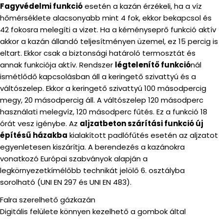
Fagyvédelmi funkció
esetén a kazán érzékeli, ha a víz
hőmérséklete alacsonyabb mint 4 fok, ekkor bekapcsol és
42 fokosra melegíti a vizet. Ha a kéményseprő funkció aktív
akkor a kazán állandó teljesítményen üzemel, ez 15 percig is
eltart. Ekkor csak a biztonsági határoló termosztát és
annak funkciója aktív. Rendszer
légtelenítő funkció
nál
ismétlődő kapcsolásban áll a keringető szivattyú és a
váltószelep. Ekkor a keringető szivattyú 100 másodpercig
megy, 20 másodpercig áll. A váltószelep 120 másodperc
használati melegvíz, 120 másodperc fűtés. Ez a funkció 18
órát vesz igénybe. Az
aljzatbeton szárítási funkció új
építésű házakba
kialakított padlófűtés esetén az aljzatot
egyenletesen kiszárítja. A berendezés a kazánokra
vonatkozó Európai szabványok alapján a
legkörnyezetkímélőbb technikát jelölő 6. osztályba
sorolható (UNI EN 297 és UNI EN 483).
Falra szerelhető gázkazán
Digitális felülete könnyen kezelhető a gombok által