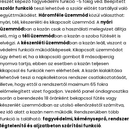
részét képező fagyvédelmi funkció -5 fokig véd. Beépített
szolár funkció
teszi lehetővé a szolár előtét tartállyal való
együttműködést.
Háromféle üzemmód
közül választhat:
nyári, téli, készenléti és kikapcsolt üzemmód. A
nyári
üzemmód
ban a kazán csak a használati melegvizet állítja
elő, míg a
téli üzemmód
ban a kazán a szoba fűtését is
elvégzi. A
készenléti üzemmód
ban a kazán leáll, viszont a
védelmi funkciói működőképesek. Kikapcsolt üzemmódot
úgy érheti el, ha a kikapcsoló gombot 8 másodpercig
nyomva tartja, ebben az esetben a kazán teljesen
kikapcsol és funkciók nem elérhetőek. A kazán kialakítása
lehetővé teszi a napkollektoros rendszer csatlakoztatását,
illetve, hogy ettől a rendszertől maximum 65 fokra
előmelegített vizet fogadjon. Vezérlő panel öndiagnosztika
során a berendezés 18 óránként bekapcsol fűtés vagy
készenlét üzemmódban az utolsó ellenőrzéstől számítva,
ez idő alatt a kazán nem működik. Rendszerükben több
funkció is található:
fagyvédelmi, kéményseprő, rendszer
légtelenítő és aljzatbeton szárítási funkció
.