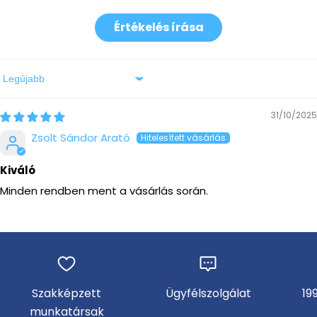
Értékelés írása
Sort by
31/10/2025
Zsolt Sándor Arató
Kiváló
Minden rendben ment a vásárlás során.
Szakképzett
Ügyfélszolgálat
19
munkatársak