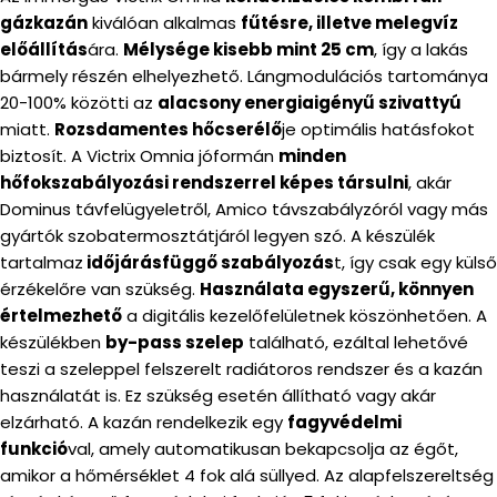
gázkazán
kiválóan alkalmas
fűtésre, illetve melegvíz
előállítás
ára.
Mélysége kisebb mint 25 cm
, így a lakás
bármely részén elhelyezhető. Lángmodulációs tartománya
20-100% közötti az
alacsony energiaigényű szivattyú
miatt.
Rozsdamentes hőcserélő
je optimális hatásfokot
biztosít. A Victrix Omnia jóformán
minden
hőfokszabályozási rendszerrel képes társulni
, akár
Dominus távfelügyeletről, Amico távszabályzóról vagy más
gyártók szobatermosztátjáról legyen szó. A készülék
tartalmaz
időjárásfüggő szabályozás
t, így csak egy külső
érzékelőre van szükség.
Használata egyszerű, könnyen
értelmezhető
a digitális kezelőfelületnek köszönhetően. A
készülékben
by-pass szelep
található, ezáltal lehetővé
teszi a szeleppel felszerelt radiátoros rendszer és a kazán
használatát is. Ez szükség esetén állítható vagy akár
elzárható. A kazán rendelkezik egy
fagyvédelmi
funkció
val, amely automatikusan bekapcsolja az égőt,
amikor a hőmérséklet 4 fok alá süllyed. Az alapfelszereltség