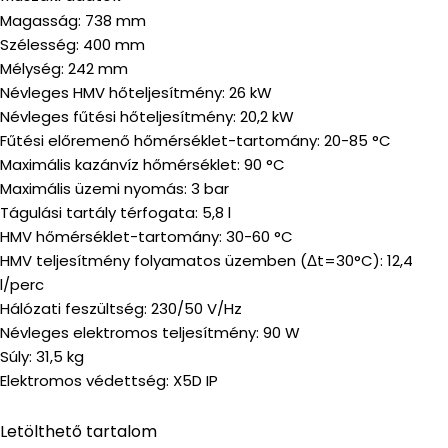
Magasság: 738 mm
Szélesség: 400 mm
Mélység: 242 mm
Névleges HMV hőteljesítmény: 26 kW
Névleges fűtési hőteljesítmény: 20,2 kW
Fűtési előremenő hőmérséklet-tartomány: 20-85 °C
Maximális kazánvíz hőmérséklet: 90 °C
Maximális üzemi nyomás: 3 bar
Tágulási tartály térfogata: 5,8 l
HMV hőmérséklet-tartomány: 30-60 °C
HMV teljesítmény folyamatos üzemben (Δt=30°C): 12,4
l/perc
Hálózati feszültség: 230/50 V/Hz
Névleges elektromos teljesítmény: 90 W
Súly: 31,5 kg
Elektromos védettség: X5D IP
Letölthető tartalom