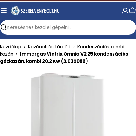
Skip
to
C
content
Search
Kezdőlap
›
Kazánok és tárolók
›
Kondenzációs kombi
kazán
›
Immergas Victrix Omnia V2 25 kondenzációs
gázkazán, kombi 20,2 Kw (3.035086)