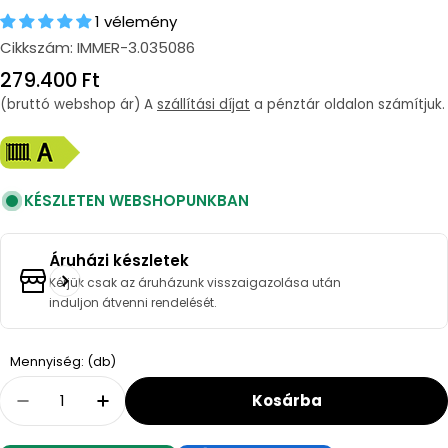
1 vélemény
Cikkszám:
IMMER-3.035086
Regular
279.400 Ft
price
(bruttó webshop ár) A
szállítási díjat
a pénztár oldalon számítjuk.
KÉSZLETEN WEBSHOPUNKBAN
Áruházi készletek
Kérjük csak az áruházunk visszaigazolása után
induljon átvenni rendelését.
Quantity
Mennyiség: (db)
Kosárba
Decrease Quantity For Immergas Victrix Om
Increase Quantity For Immergas Vic