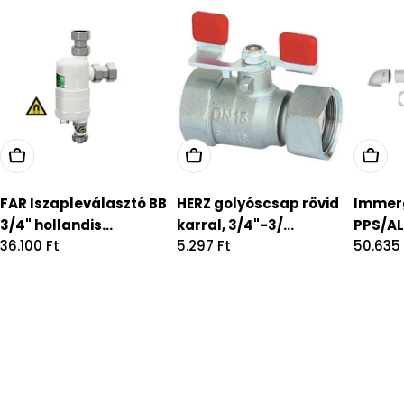
FAR Iszapleválasztó BB
HERZ golyóscsap rövid
Immer
3/4" hollandis...
karral, 3/4"-3/...
PPS/ALU
Regular
36.100 Ft
Regular
5.297 Ft
Regula
50.635 
price
price
price