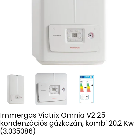
Open media 0 in modal
Immergas Victrix Omnia V2 25
kondenzációs gázkazán, kombi 20,2 Kw
(3.035086)