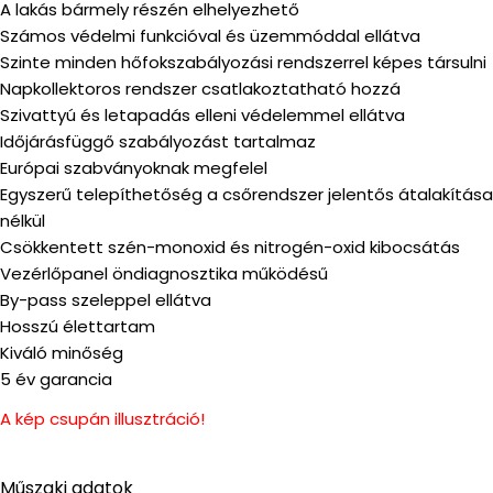
A lakás bármely részén elhelyezhető
Számos védelmi funkcióval és üzemmóddal ellátva
Szinte minden hőfokszabályozási rendszerrel képes társulni
Napkollektoros rendszer csatlakoztatható hozzá
Szivattyú és letapadás elleni védelemmel ellátva
Időjárásfüggő szabályozást tartalmaz
Európai szabványoknak megfelel
Egyszerű telepíthetőség a csőrendszer jelentős átalakítása
nélkül
Csökkentett szén-monoxid és nitrogén-oxid kibocsátás
Vezérlőpanel öndiagnosztika működésű
By-pass szeleppel ellátva
Hosszú élettartam
Kiváló minőség
5 év garancia
A kép csupán illusztráció!
Műszaki adatok