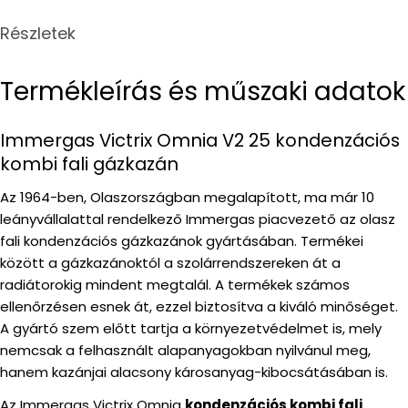
Részletek
Termékleírás és műszaki adatok
Immergas Victrix Omnia V2 25 kondenzációs
kombi fali gázkazán
Az 1964-ben, Olaszországban megalapított, ma már 10
leányvállalattal rendelkező Immergas piacvezető az olasz
fali kondenzációs gázkazánok gyártásában. Termékei
között a gázkazánoktól a szolárrendszereken át a
radiátorokig mindent megtalál. A termékek számos
ellenőrzésen esnek át, ezzel biztosítva a kiváló minőséget.
A gyártó szem előtt tartja a környezetvédelmet is, mely
nemcsak a felhasznált alapanyagokban nyilvánul meg,
hanem kazánjai alacsony károsanyag-kibocsátásában is.
Az Immergas Victrix Omnia
kondenzációs kombi fali