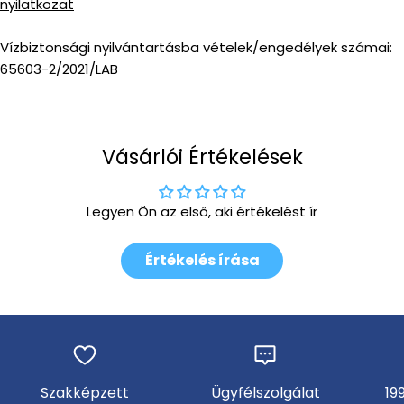
nyilatkozat
Vízbiztonsági nyilvántartásba vételek/engedélyek számai:
65603-2/2021/LAB
Vásárlói Értékelések
Legyen Ön az első, aki értékelést ír
Értékelés írása
Szakképzett
Ügyfélszolgálat
19