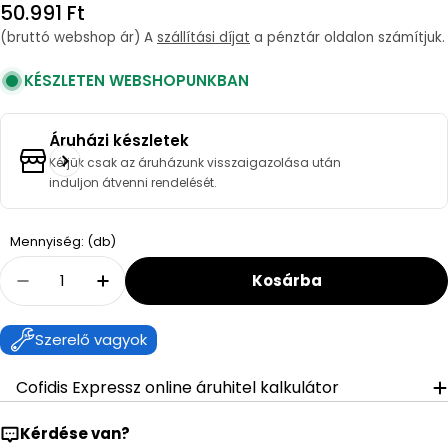
Regular
50.991 Ft
price
(bruttó webshop ár) A
szállítási díjat
a pénztár oldalon számítjuk.
KÉSZLETEN WEBSHOPUNKBAN
Áruházi készletek
Kérjük csak az áruházunk visszaigazolása után
induljon átvenni rendelését.
Quantity
Mennyiség: (db)
Kosárba
Decrease Quantity For Hansgrohe Vernis Blen
Increase Quantity For Hansgrohe Vern
Szerelő vagyok
Cofidis Expressz online áruhitel kalkulátor
Kérdése van?