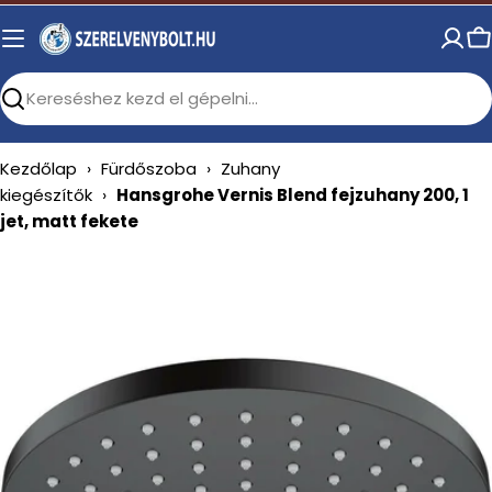
Skip
to
C
content
Search
Kezdőlap
›
Fürdőszoba
›
Zuhany
kiegészítők
›
Hansgrohe Vernis Blend fejzuhany 200, 1
jet, matt fekete