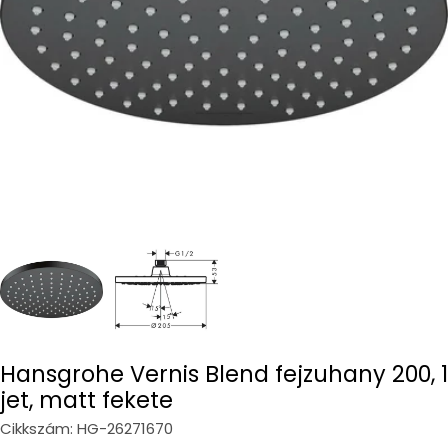
Open media 0 in modal
Hansgrohe Vernis Blend fejzuhany 200, 1
jet, matt fekete
Cikkszám:
HG-26271670