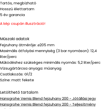
Tartós, megbízható
Hosszú élettartam
5 év garancia
A kép csupán illusztráció!
Műszaki adatok
Fejzuhany átmérője: ⌀205 mm
Maximális átfolyási mennyiség (3 bar nyomáson): 12,4
liter/perc
Működéshez szükséges minimális nyomás: 5,2 liter/perc
Vízsugártárcsa anyaga: műanyag
Csatlakozás: G1/2
Színe: matt fekete
Letölthető tartalom
Hansgrohe Vernis Blend fejzuhany 200 - Jótállási jegy
Hansgrohe Vernis Blend fejzuhany 200 - Teljesítmény