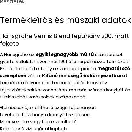
Részletek
Termékleírás és műszaki adatok
Hansgrohe Vernis Blend fejzuhany 200, matt
fekete
A Hansgrohe az
egyik legnagyobb múltú
szanitereket
gyártó vállalat, hiszen már 1901 óta forgalmazza termékeit.
Ez idő alatt elérte, hogy a szaniterek piacán
meghatározó
szereplővé
váljon.
Kitűnő minőségű és környezetbarát
termékei a folyamatos technológiai és innovatív
fejlesztéseknek köszönhetően, ma már számos konyhát és
fürdőszobát varázsolnak dizájnosabbá.
Gömbcsukló,az állítható szögű fejzuhanyért
Levehető fejzuhany, a könnyű tisztításért
Mennyezetre vagy falra szerelhető
Rain típusú vízsugárral kapható