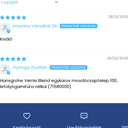
Sort by
28/10/2025
Krisztina Váradiné Sik
Kiváló
06/02/2025
Gyöngyi Zsurkán
Hansgrohe Vernis Blend egykaros mosdócsaptelep 100,
lefolyógarnitúra nélkül (71580000)
Szakképzett
Ügyfélszolgálat
19