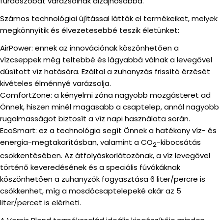
fürdőszobát varázsolnak dizájnosabbá.
Számos technológiai újítással látták el termékeiket, melyek
megkönnyítik és élvezetesebbé teszik életünket:
AirPower: ennek az innovációnak köszönhetően a
vízcseppek még teltebbé és lágyabbá válnak a levegővel
dúsított víz hatására. Ezáltal a zuhanyzás frissítő érzését
kivételes élménnyé varázsolja.
ComfortZone: a kényelmi zóna nagyobb mozgásteret ad
Önnek, hiszen minél magasabb a csaptelep, annál nagyobb
rugalmasságot biztosít a víz napi használata során.
EcoSmart: ez a technológia segít Önnek a hatékony víz- és
energia-megtakarításban, valamint a CO
-kibocsátás
2
csökkentésében. Az átfolyáskorlátozónak, a víz levegővel
történő keveredésének és a speciális fúvókáknak
köszönhetően a zuhanyzók fogyasztása 6 liter/percre is
csökkenhet, míg a mosdócsaptelepeké akár az 5
liter/percet is elérheti.