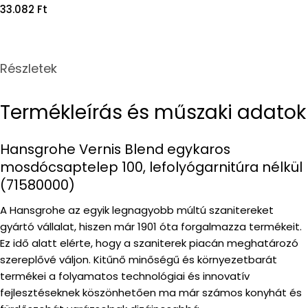
Regular
33.082 Ft
price
Részletek
Termékleírás és műszaki adatok
Hansgrohe Vernis Blend egykaros
mosdócsaptelep 100, lefolyógarnitúra nélkül
(71580000)
A Hansgrohe az egyik legnagyobb múltú szanitereket
gyártó vállalat, hiszen már 1901 óta forgalmazza termékeit.
Ez idő alatt elérte, hogy a szaniterek piacán meghatározó
szereplővé váljon. Kitűnő minőségű és környezetbarát
termékei a folyamatos technológiai és innovatív
fejlesztéseknek köszönhetően ma már számos konyhát és