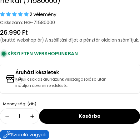
nélkül (71580000)
2 vélemény
Cikkszám:
HG-71580000
Regular
26.990 Ft
price
(bruttó webshop ár) A
szállítási díjat
a pénztár oldalon számítjuk.
KÉSZLETEN WEBSHOPUNKBAN
Áruházi készletek
Kérjük csak az áruházunk visszaigazolása után
induljon átvenni rendelését.
Quantity
Mennyiség: (db)
Kosárba
Decrease Quantity For Hansgrohe Vernis Ble
Increase Quantity For Hansgrohe Ve
Szerelő vagyok