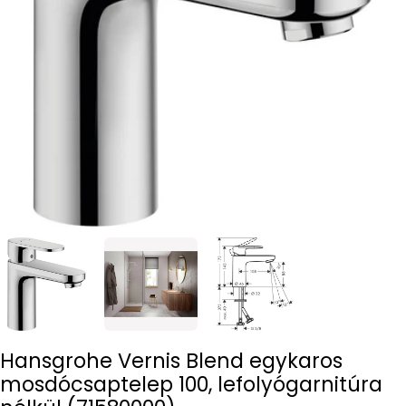
Open media 0 in modal
Hansgrohe Vernis Blend egykaros
mosdócsaptelep 100, lefolyógarnitúra