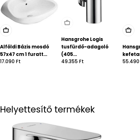
Hansgrohe Logis
Alföldi Bázis mosdó
tusfürdő-adagoló
Hansgr
57x47 cm 1 furatt...
(405...
kefetar
Regular
17.090 Ft
Regular
49.355 Ft
Regula
55.490
price
price
price
Helyettesítő termékek