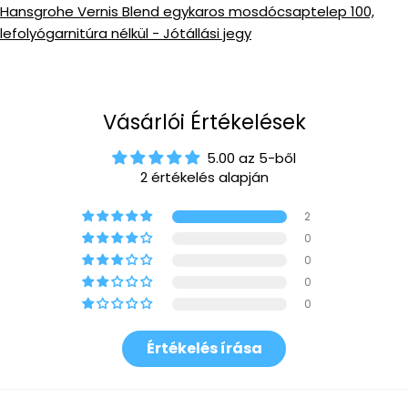
Hansgrohe Vernis Blend egykaros mosdócsaptelep 100,
lefolyógarnitúra nélkül - Jótállási jegy
Vásárlói Értékelések
5.00 az 5-ből
2 értékelés alapján
2
0
0
0
0
Értékelés írása