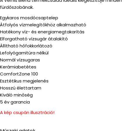
A Vernis Blend termékcsalád ideális kiegészítője minden
fürdőszobának.
Egykaros mosdócsaptelep
Átfolyós vízmelegítőkhöz alkalmazható
Hatékony víz- és energiamegtakarítás
Elforgatható vízsugár átalakító
Állítható hőfokkorlátozó
Lefolyógarnitúra nélkül
Normál vízsugaras
Kerámiabetétes
ComfortZone 100
Esztétikus megjelenés
Hosszú élettartam
Kiváló minőség
5 év garancia
A kép csupán illusztráció!
Műszaki adatok