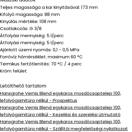
Teljes magassága a kar kinyitásával: 173 mm
Kifolyó magassága: 88 mm
Kinyúlás mértéke: 108 mm
Csatlakozás: G 3/8
Átfolyási mennyiség: 5 l/perc
Átfolyási mennyiség: 5 l/perc
Ajánlott üzemi nyomás: 0,1 - 0,5 MPa
Forróvíz hőmérséklet: maximum 60 °C
Termikus fertőtlenítés: 70 °C / 4 perc
Króm felület
Letölthető tartalom
Hansgrohe Vernis Blend egykaros mosdócsaptelep 100,
lefolyógarnitúra nélkül - Prospektus
Hansgrohe Vernis Blend egykaros mosdócsaptelep 100,
lefolyógarnitúra nélkül - Kezelési és szerelési útmutató
Hansgrohe Vernis Blend egykaros mosdócsaptelep 100,
lefolyógarnitúra nélkül - Szállítói megfelelőségi nyilatkozat