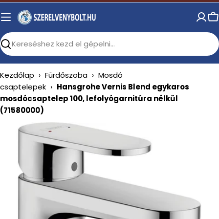
Skip
to
C
content
Search
Kezdőlap
›
Fürdőszoba
›
Mosdó
csaptelepek
›
Hansgrohe Vernis Blend egykaros
mosdócsaptelep 100, lefolyógarnitúra nélkül
(71580000)