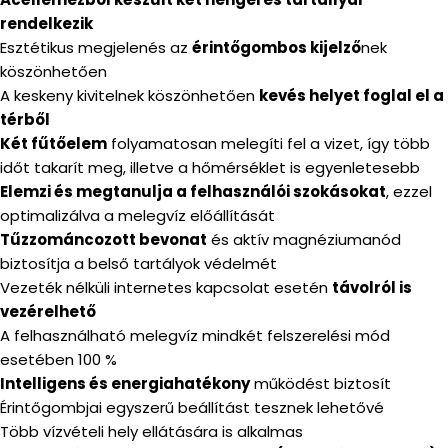
rendelkezik
Esztétikus megjelenés az
érintőgombos kijelző
nek
köszönhetően
A keskeny kivitelnek köszönhetően
kevés helyet foglal el a
térből
Két fűtőelem
folyamatosan melegíti fel a vizet, így több
időt takarít meg, illetve a hőmérséklet is egyenletesebb
Elemzi és megtanulja a felhasználói szokásokat
, ezzel
optimalizálva a melegvíz előállítását
Tűzzománcozott bevonat
és aktív magnéziumanód
biztosítja a belső tartályok védelmét
Vezeték nélküli internetes kapcsolat esetén
távolról is
vezérelhető
A felhasználható melegvíz mindkét felszerelési mód
esetében 100 %
Intelligens és energiahatékony
működést biztosít
Érintőgombjai egyszerű beállítást tesznek lehetővé
Több vízvételi hely ellátására is alkalmas