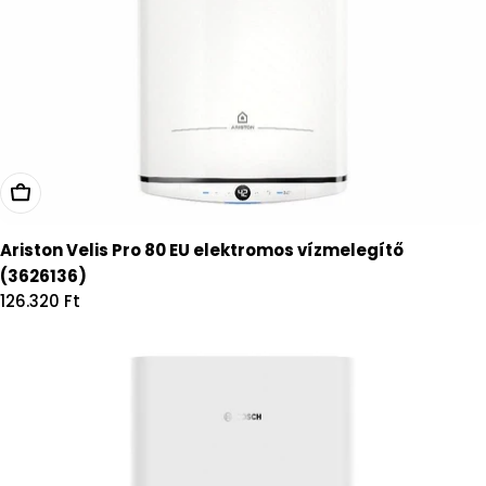
Kosárba
Ariston Velis Pro 80 EU elektromos vízmelegítő
(3626136)
Regular
126.320 Ft
price