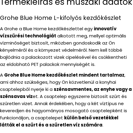
Termékleírás és műszaki adatok
Grohe Blue Home L-kifolyós kezdőkészlet
A Grohe a Blue Home kezdőkészlettel egy
innovatív
vízszűrési technológiát
alkotott meg, mellyel optimális
vízminőséget biztosít, miközben gondoskodik az Ön
kényelméről és a környezet védelméről. Nem kell többé
bajlódnia a palackozott vizek cipelésével és csökkentheti
az eldobható PET palackok mennyiségét is.
A
Grohe Blue Home kezdőkészlet mindent tartalmaz
,
ami ahhoz szükséges, hogy Ön közvetlenül a konyhai
csaptelepből nyerje ki a
szénsavmentes, az enyhe vagy a
szénsavas viz
et. A csaptelep egyszerre biztosít szűrt és
szűretlen vizet. Annak érdekében, hogy a két víztípus ne
keveredjen és hagyományos mosogató csaptelepként is
funkcionáljon, a csaptelepet
külön belső vezetékkel
látták el a szűrt és a szűretlen víz számára
.