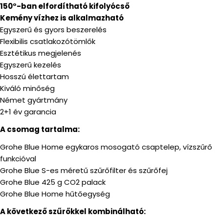
150°-ban elfordítható kifolyócső
Kemény vízhez is alkalmazható
Egyszerű és gyors beszerelés
Flexibilis csatlakozótömlők
Esztétikus megjelenés
Egyszerű kezelés
Hosszú élettartam
Kiváló minőség
Német gyártmány
2+1 év garancia
A csomag tartalma:
Grohe Blue Home egykaros mosogató csaptelep, vízszűrő
funkcióval
Grohe Blue S-es méretű szűrőfilter és szűrőfej
Grohe Blue 425 g CO2 palack
Grohe Blue Home hűtőegység
A következő szűrőkkel kombinálható: