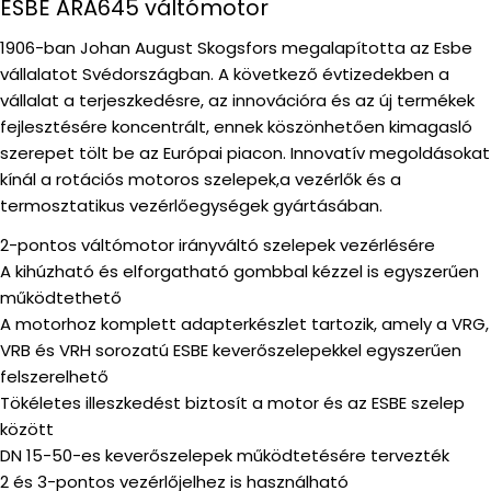
ESBE ARA645 váltómotor
1906-ban Johan August Skogsfors megalapította az Esbe
vállalatot Svédországban. A következő évtizedekben a
vállalat a terjeszkedésre, az innovációra és az új termékek
fejlesztésére koncentrált, ennek köszönhetően kimagasló
szerepet tölt be az Európai piacon. Innovatív megoldásokat
kínál a rotációs motoros szelepek,a vezérlők és a
termosztatikus vezérlőegységek gyártásában.
2-pontos váltómotor irányváltó szelepek vezérlésére
A kihúzható és elforgatható gombbal kézzel is egyszerűen
működtethető
A motorhoz komplett adapterkészlet tartozik, amely a VRG,
VRB és VRH sorozatú ESBE keverőszelepekkel egyszerűen
felszerelhető
Tökéletes illeszkedést biztosít a motor és az ESBE szelep
között
DN 15-50-es keverőszelepek működtetésére tervezték
2 és 3-pontos vezérlőjelhez is használható