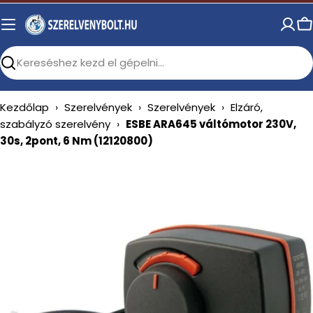
Skip
to
C
content
Search
Kezdőlap
›
Szerelvények
›
Szerelvények
›
Elzáró,
szabályzó szerelvény
›
ESBE ARA645 váltómotor 230V,
30s, 2pont, 6 Nm (12120800)