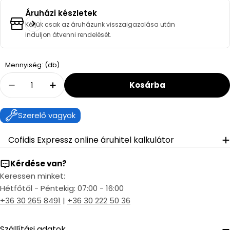
Áruházi készletek
Kérjük csak az áruházunk visszaigazolása után
induljon átvenni rendelését.
Quantity
Mennyiség: (db)
Kosárba
Decrease Quantity For ESBE ARA645 Váltómoto
Increase Quantity For ESBE ARA645 V
Szerelő vagyok
Cofidis Expressz online áruhitel kalkulátor
Kérdése van?
Keressen minket:
Hétfőtől - Péntekig: 07:00 - 16:00
+36 30 265 8491
|
+36 30 222 50 36
Szállítási adatok