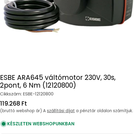
Open media 0 in modal
ESBE ARA645 váltómotor 230V, 30s,
2pont, 6 Nm (12120800)
Cikkszám:
ESBE-12120800
Regular
119.268 Ft
price
(bruttó webshop ár) A
szállítási díjat
a pénztár oldalon számítjuk.
KÉSZLETEN WEBSHOPUNKBAN