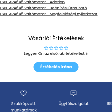
ESBE ARA645 váltómotor - Adatlap
ESBE ARA645 váltómotor - Beépítési útmutató
ESBE ARA645 váltómotor - Megfelelőségi nyilatkozat
Vásárlói Értékelések
Legyen Ön az első, aki értékelést ír
Értékelés írása
Szakképzett
Ügyfélszolgálat
19
munkatársak