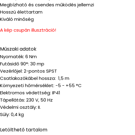
Megbízható és csendes működés jellemzi
Hosszú élettartam
Kiváló minőség
A kép csupán illusztráció!
Műszaki adatok
Nyomaték: 6 Nm
Futásidő 90°: 30 mp
Vezérlőjel: 2-pontos SPST
Csatlakozókábel hossza: 1,5 m
Környezeti hőmérséklet: -5 - +55 °C
Elektromos védettség: IP41
Tápellátás: 230 V, 50 Hz
Védelmi osztály: II.
Súly: 0,4 kg
Letölthető tartalom