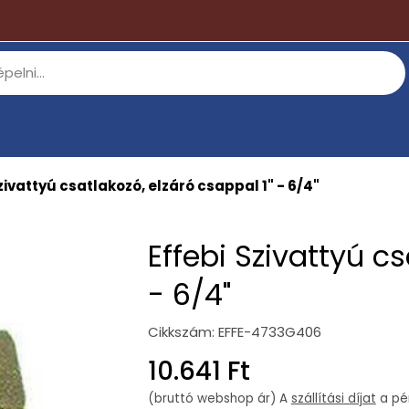
zivattyú csatlakozó, elzáró csappal 1" - 6/4"
Effebi Szivattyú cs
- 6/4"
Cikkszám:
EFFE-4733G406
Regular
10.641 Ft
price
(bruttó webshop ár) A
szállítási díjat
a pén