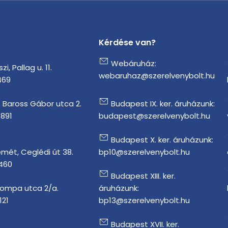
Kérdése van?
Webáruház:
i, Pallag u. 11.
webaruhaz@szerelvenybolt.hu
469
 Baross Gábor utca 2.
Budapest IX. ker. áruházunk:
1891
budapest@szerelvenybolt.hu
Budapest X. ker. áruházunk:
mét, Ceglédi út 38.
bp10@szerelvenybolt.hu
 460
Budapest XIII. ker.
Tompa utca 2/a.
áruházunk:
121
bp13@szerelvenybolt.hu
Budapest XVII. ker.