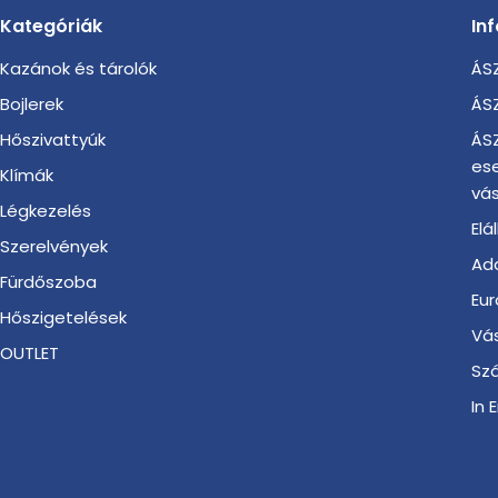
Kategóriák
In
Kazánok és tárolók
ÁSZ
Bojlerek
ÁSZ
Hőszivattyúk
ÁSZ
es
Klímák
vás
Légkezelés
Elá
Szerelvények
Ada
Fürdőszoba
Eur
Hőszigetelések
Vá
OUTLET
Szá
In 