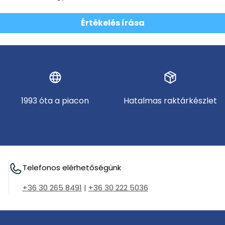
Értékelés írása
1993 óta a piacon
Hatalmas raktárkészlet
Telefonos elérhetőségünk
+36 30 265 8491
|
+36 30 222 5036