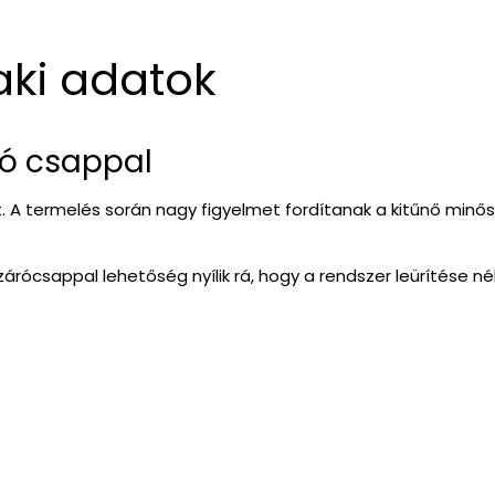
aki adatok
áró csappal
it. A termelés során nagy figyelmet fordítanak a kitűnő min
rócsappal lehetőség nyílik rá, hogy a rendszer leürítése nélk