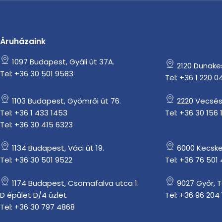
Áruházaink
1097 Budapest, Gyáli út 37A.
2120 Dunakesz
Tel: +36 30 501 9583
Tel: +36 1 220 0
1103 Budapest, Gyömrői út 76.
2220 Vecsés
Tel: +36 1 433 1453
Tel: +36 30 156 
Tel: +36 30 415 6323
1134 Budapest, Váci út 19.
6000 Kecske
Tel: +36 30 501 9522
Tel: +36 76 501
1174 Budapest, Csomafalva utca 1.
9027 Győr, 
D épület D/4 üzlet
Tel: +36 96 204 
Tel: +36 30 797 4868