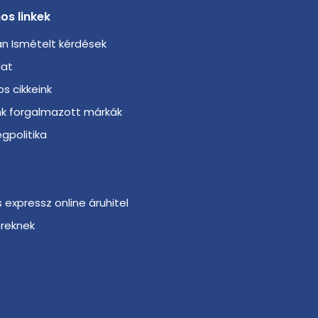
os linkek
n Ismételt kérdések
lat
s cikkeink
nk forgalmazott márkák
gpolitika
s expressz online áruhitel
ereknek
r