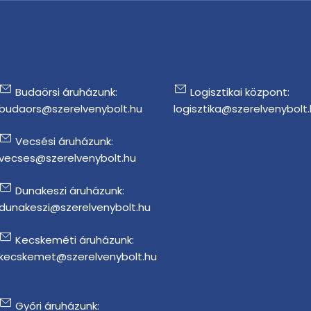
Budaörsi áruházunk:
Logisztikai központ:
budaors@szerelvenybolt.hu
logisztika@szerelvenybolt
Vecsési áruházunk:
vecses@szerelvenybolt.hu
Dunakeszi áruházunk:
dunakeszi@szerelvenybolt.hu
Kecskeméti áruházunk:
kecskemet@szerelvenybolt.hu
Győri áruházunk: