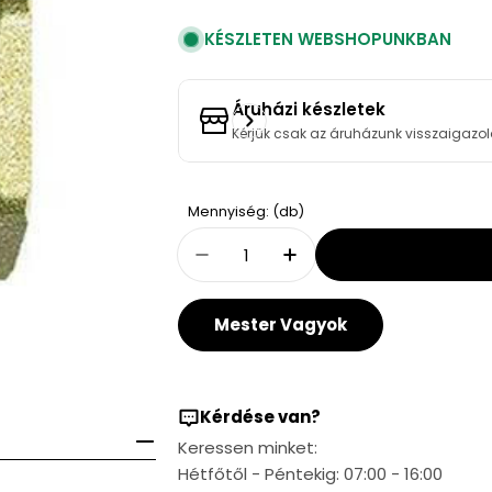
KÉSZLETEN WEBSHOPUNKBAN
Áruházi készletek
Kérjük csak az áruházunk visszaigazol
Quantity
Mennyiség: (db)
Decrease Quantity For Effeb
Increase Quantity F
Mester Vagyok
Kérdése van?
Keressen minket:
Hétfőtől - Péntekig: 07:00 - 16:00