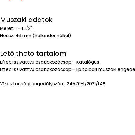
Műszaki adatok
Méret: 1 - 1 1/2"
Hossz: 46 mm (hollander nélkül)
Letölthető tartalom
Effebi szivattyú csatlakozócsap - Katalógus
Effebi szivattyú csatlakozócsap - Építőipari műszaki engedé
Vízbiztonsági engedélyszám: 24570-1/2021/LAB