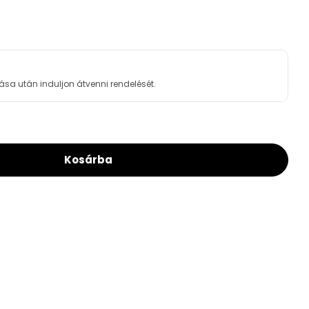
ása után induljon átvenni rendelését.
Kosárba
i Szivattyú Csatlakozó, Elzáró Csappal 1&quot;
or Effebi Szivattyú Csatlakozó, Elzáró Csappal