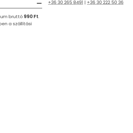
+36 30 265 8491
|
+36 30 222 50 36
imum bruttó
990 Ft
.
en a szállítási