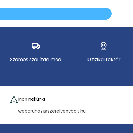
Számos szállítási mód
10 fizikai raktár
Írjon nekünk!
webaruhaz@szerelvenybolt.hu