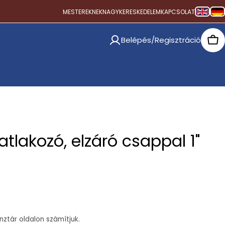
MESTEREKNEK
NAGYKERESKEDELEM
KAPCSOLAT
Belépés/Regisztráció
Car
atlakozó, elzáró csappal 1"
ztár oldalon számítjuk.