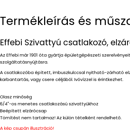
Termékleírás és műsz
Effebi Szivattyú csatlakozó, elz
Az Effebi már 1901 óta gyártja épületgépészeti szerelvénye
szolgáltatásnyújtásra.
A csatlakozóba épített, imbuszkulccsal nyitható-zárható elzá
karbantartás, vagy csere céljából. Ivóvízzel is érintkezhet.
Olasz minőség
6/4"-os menetes csatlakozású szivattyúkhoz
Beépített elzárócsap
Tömítést nem tartalmaz! Az külön tételként rendelhető.
A kép csupán illusztráció!