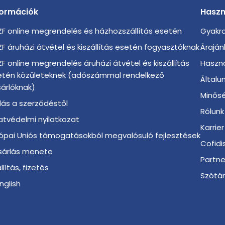
formációk
Haszn
F online megrendelés és házhozszállítás esetén
Gyakra
F áruházi átvétel és kiszállítás esetén fogyasztóknak
Áraján
F online megrendelés áruházi átvétel és kiszállítás
Haszno
etén közületeknek (adószámmal rendelkező
Általu
árlóknak)
Minősé
llás a szerződéstől
Rólunk
tvédelmi nyilatkozat
Karrier
ópai Uniós támogatásokból megvalósuló fejlesztések
Cofidi
sárlás menete
Partn
llítás, fizetés
Szótá
English