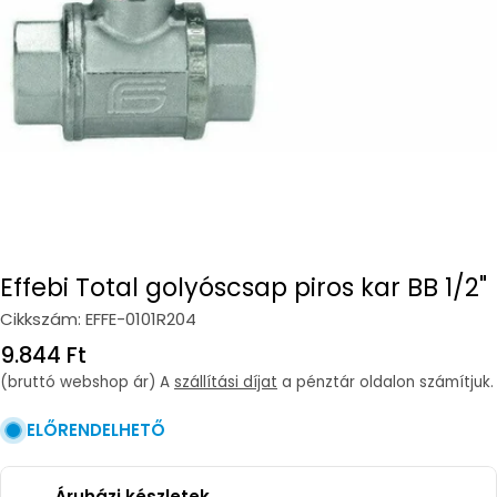
Open media 0 in modal
Effebi Total golyóscsap piros kar BB 1/2"
Cikkszám:
EFFE-0101R204
Regular
9.844 Ft
price
(bruttó webshop ár) A
szállítási díjat
a pénztár oldalon számítjuk.
ELŐRENDELHETŐ
Áruházi készletek