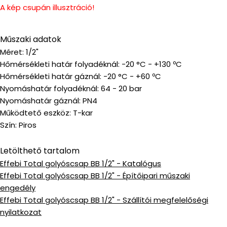
A kép csupán illusztráció!
Műszaki adatok
Méret: 1/2"
Hőmérsékleti határ folyadéknál: -20 °C - +130 ºC
Hőmérsékleti határ gáznál: -20 °C - +60 ºC
Nyomáshatár folyadéknál: 64 - 20 bar
Nyomáshatár gáznál: PN4
Működtető eszköz: T-kar
Szín: Piros
Letölthető tartalom
Effebi Total golyóscsap BB 1/2" - Katalógus
Effebi Total golyóscsap BB 1/2" - Építőipari műszaki
engedély
Effebi Total golyóscsap BB 1/2" - Szállítói megfelelőségi
nyilatkozat