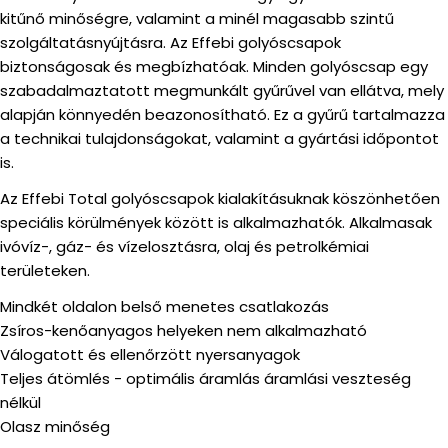
kitűnő minőségre, valamint a minél magasabb szintű
szolgáltatásnyújtásra. Az Effebi golyóscsapok
biztonságosak és megbízhatóak. Minden golyóscsap egy
szabadalmaztatott megmunkált gyűrűvel van ellátva, mely
alapján könnyedén beazonosítható. Ez a gyűrű tartalmazza
a technikai tulajdonságokat, valamint a gyártási időpontot
is.
Az Effebi Total golyóscsapok kialakításuknak köszönhetően
speciális körülmények között is alkalmazhatók. Alkalmasak
ivóvíz-, gáz- és vízelosztásra, olaj és petrolkémiai
területeken.
Mindkét oldalon belső menetes csatlakozás
Zsíros-kenőanyagos helyeken nem alkalmazható
Válogatott és ellenőrzött nyersanyagok
Teljes átömlés - optimális áramlás áramlási veszteség
nélkül
Olasz minőség