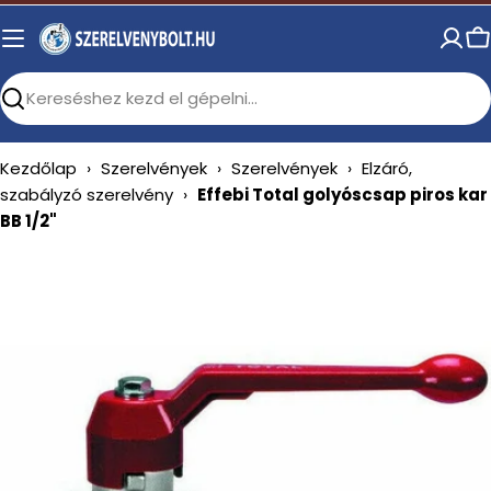
Skip
to
C
content
Search
Kezdőlap
›
Szerelvények
›
Szerelvények
›
Elzáró,
szabályzó szerelvény
›
Effebi Total golyóscsap piros kar
BB 1/2"