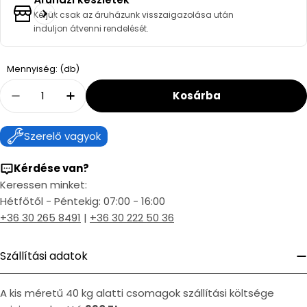
Kérjük csak az áruházunk visszaigazolása után
induljon átvenni rendelését.
Quantity
Mennyiség: (db)
Kosárba
Decrease Quantity For Effebi Total Golyóscsa
Increase Quantity For Effebi Total G
Szerelő vagyok
Kérdése van?
Keressen minket:
Hétfőtől - Péntekig: 07:00 - 16:00
+36 30 265 8491
|
+36 30 222 50 36
Szállítási adatok
A kis méretű 40 kg alatti csomagok szállítási költsége