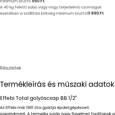
minimum bruttó
990 Ft
.
A 40 kg feletti súlyú vagy nagy terjedelmű csomagok
esetében a szállítási költség minimum bruttó
11 990 Ft
.
Részletek
Termékleírás és műszaki adatok
Effebi Total golyóscsap BB 1/2"
Az Effebi már 1901 óta gyártja épületgépészeti
szerelvényeit. A termelés során nagy figyelmet fordítanak a