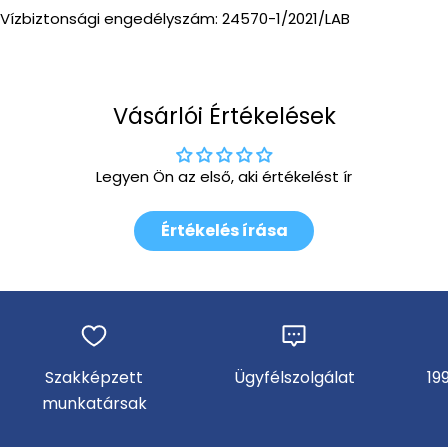
Vízbiztonsági engedélyszám: 24570-1/2021/LAB
Vásárlói Értékelések
Legyen Ön az első, aki értékelést ír
Értékelés írása
Szakképzett
Ügyfélszolgálat
19
munkatársak