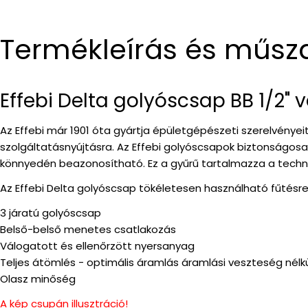
Termékleírás és műsz
Effebi Delta golyóscsap BB 1/2" v
Az Effebi már 1901 óta gyártja épületgépészeti szerelvénye
szolgáltatásnyújtásra. Az Effebi golyóscsapok biztonságo
könnyedén beazonosítható. Ez a gyűrű tartalmazza a technik
Az Effebi Delta golyóscsap tökéletesen használható fűtésre,
3 járatú golyóscsap
Belső-belső menetes csatlakozás
Válogatott és ellenőrzött nyersanyag
Teljes átömlés - optimális áramlás áramlási veszteség nélk
Olasz minőség
A kép csupán illusztráció!