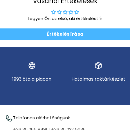
Vásárlói Értékelések
Legyen Ön az első, aki értékelést ír
Értékelés írása
1993 óta a piacon
Hatalmas raktárkészlet
Telefonos elérhetőségünk
+36 30 265 8491
|
+36 30 222 5036