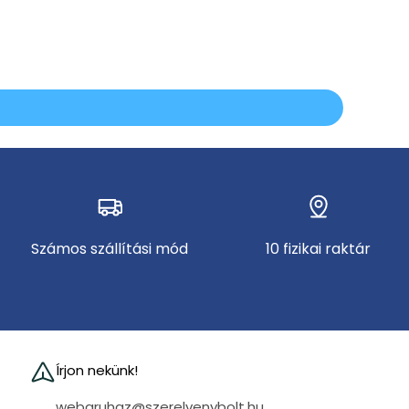
Számos szállítási mód
10 fizikai raktár
Írjon nekünk!
webaruhaz@szerelvenybolt.hu