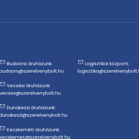
Budaörsi áruházunk:
Logisztikai központ:
budaors@szerelvenybolt.hu
logisztika@szerelvenybolt
Vecsési áruházunk:
vecses@szerelvenybolt.hu
Dunakeszi áruházunk:
dunakeszi@szerelvenybolt.hu
Kecskeméti áruházunk:
kecskemet@szerelvenybolt.hu