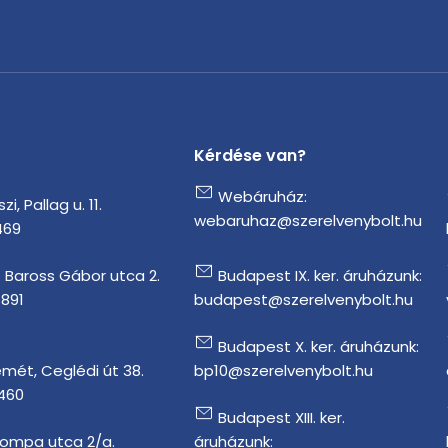
Kérdése van?
Webáruház:
i, Pallag u. 11.
webaruhaz@szerelvenybolt.hu
469
 Baross Gábor utca 2.
Budapest IX. ker. áruházunk:
1891
budapest@szerelvenybolt.hu
Budapest X. ker. áruházunk:
mét, Ceglédi út 38.
bp10@szerelvenybolt.hu
 460
Budapest XIII. ker.
Tompa utca 2/a.
áruházunk: