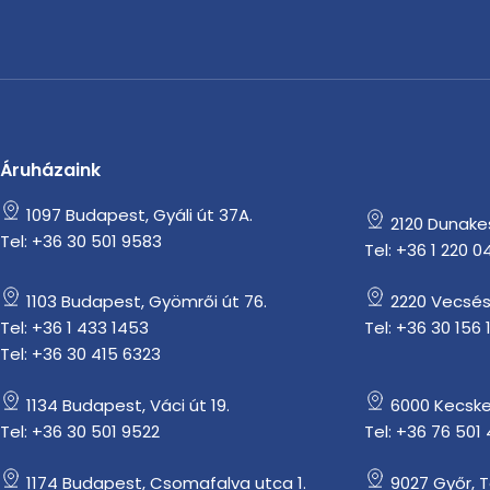
Áruházaink
1097 Budapest, Gyáli út 37A.
2120 Dunakesz
Tel: +36 30 501 9583
Tel: +36 1 220 0
1103 Budapest, Gyömrői út 76.
2220 Vecsés
Tel: +36 1 433 1453
Tel: +36 30 156 
Tel: +36 30 415 6323
1134 Budapest, Váci út 19.
6000 Kecske
Tel: +36 30 501 9522
Tel: +36 76 501
1174 Budapest, Csomafalva utca 1.
9027 Győr, 