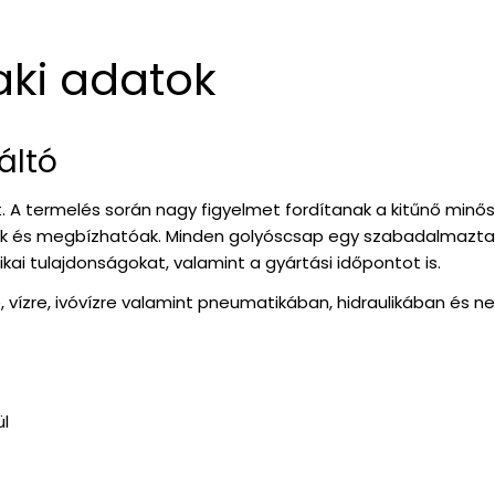
aki adatok
áltó
it. A termelés során nagy figyelmet fordítanak a kitűnő min
sak és megbízhatóak. Minden golyóscsap egy szabadalmaztat
ai tulajdonságokat, valamint a gyártási időpontot is.
 vízre, ivóvízre valamint pneumatikában, hidraulikában és ne
ül