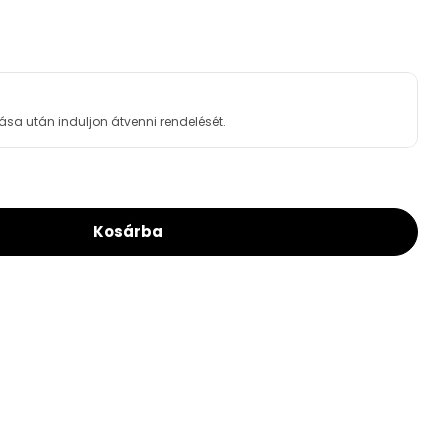
ása után induljon átvenni rendelését.
Kosárba
i Delta Golyóscsap Váltó BB 1/2&quot; (1150N2
or Effebi Delta Golyóscsap Váltó BB 1/2&quot; 