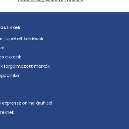
os linkek
n Ismételt kérdések
lat
s cikkeink
nk forgalmazott márkák
gpolitika
s expressz online áruhitel
ereknek
r