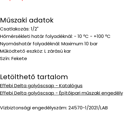
Műszaki adatok
Csatlakozás: 1/2"
Hőmérsékleti határ folyadéknál: - 10 ºC - +100 ºC
Nyomáshatár folyadéknál: Maximum 10 bar
Működtető eszköz: L zárású kar
Szín: Fekete
Letölthető tartalom
Effebi Delta golyóscsap - Katalógus
Effebi Delta golyóscsap - Építőipari műszaki engedély
Vízbiztonsági engedélyszám: 24570-1/2021/LAB