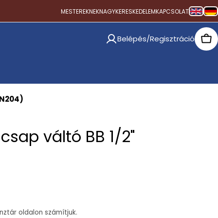
MESTEREKNEK
NAGYKERESKEDELEM
KAPCSOLAT
Belépés/Regisztráció
Car
0N204)
scsap váltó BB 1/2"
ztár oldalon számítjuk.