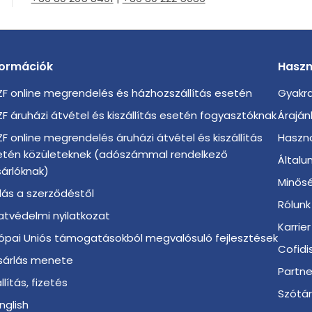
formációk
Haszn
F online megrendelés és házhozszállítás esetén
Gyakra
F áruházi átvétel és kiszállítás esetén fogyasztóknak
Áraján
F online megrendelés áruházi átvétel és kiszállítás
Haszno
etén közületeknek (adószámmal rendelkező
Általu
árlóknak)
Minősé
llás a szerződéstől
Rólunk
tvédelmi nyilatkozat
Karrier
ópai Uniós támogatásokból megvalósuló fejlesztések
Cofidi
sárlás menete
Partn
llítás, fizetés
Szótá
English