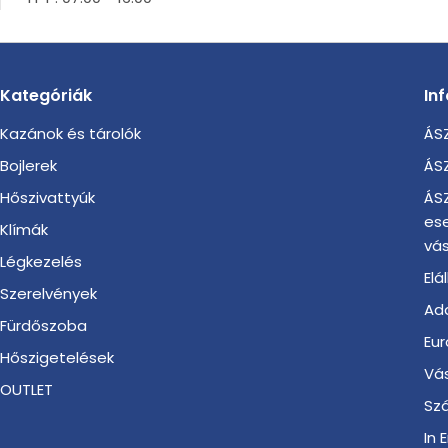
Kategóriák
In
Kazánok és tárolók
ÁSZ
Bojlerek
ÁSZ
Hőszivattyúk
ÁSZ
es
Klímák
vás
Légkezelés
Elá
Szerelvények
Ada
Fürdőszoba
Eur
Hőszigetelések
Vá
OUTLET
Szá
In 