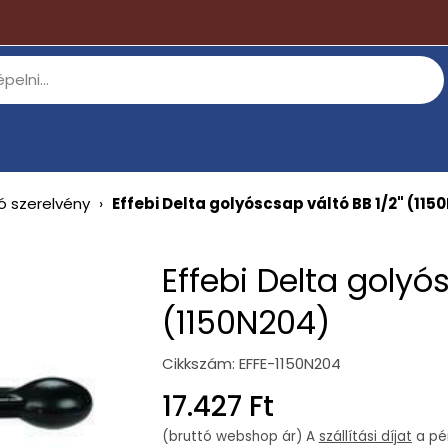
zó szerelvény
›
Effebi Delta golyóscsap váltó BB 1/2" (115
Effebi Delta golyó
(1150N204)
Cikkszám:
EFFE-1150N204
Regular
17.427 Ft
price
(bruttó webshop ár) A
szállítási díjat
a pén