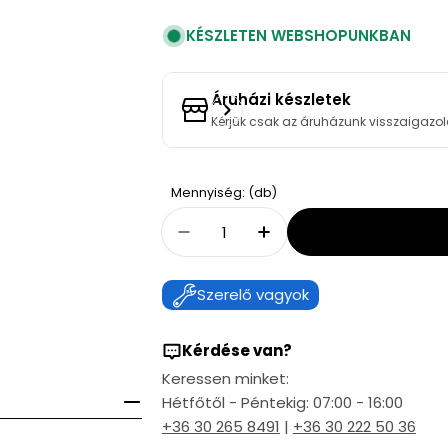
KÉSZLETEN WEBSHOPUNKBAN
Áruházi készletek
Kérjük csak az áruházunk visszaigazol
Quantity
Mennyiség: (db)
Decrease Quantity For Effeb
Increase Quantity F
Szerelő vagyok
Kérdése van?
Keressen minket:
Hétfőtől - Péntekig: 07:00 - 16:00
+36 30 265 8491
|
+36 30 222 50 36