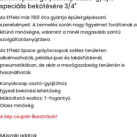
speciális bekötésére 3/4"
Az Effebi már 1901 óta gyártja épületgépészeti
szerelvényeit. A termelés során nagy figyelmet fordítanak a
kitűnő minőségre, valamint a minél magasabb szintű
szolgáltatásnyújtásra.
Az Effebi Space golyóscsapok széles területen
alkalmazhatók, például ipari és lakásfűtésnél,
pneumatikában, de akár a mezőgazdaság területén is
használhatók.
Könyökcsap osztó-gyűjtőhöz
Egyedi bekötési lehetőség
Működtető eszköz: T-fogantyú
Olasz minőség
A kép csupán illusztráció!
Műszaki adatok