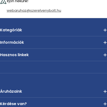
Írjon nekünk!
webaruhaz@szerelvenybolt.hu
Kategóriák
Információk
Hasznos linkek
Áruházaink
Kérdése van?