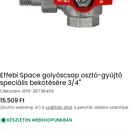
Open media 0 in modal
Effebi Space golyóscsap osztó-gyűjtő
speciális bekötésére 3/4"
Cikkszám:
EFFE-2073R405
Regular
15.509 Ft
price
(bruttó webshop ár) A
szállítási díjat
a pénztár oldalon számítjuk.
KÉSZLETEN WEBSHOPUNKBAN