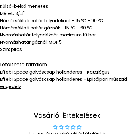
Külső-belső menetes
Méret: 3/4"
Hőmérsékleti határ folyadéknál: - 15 ºC - 90 ºC
Hőmérsékleti határ gáznál: - 15 ºC - 60 ºC
Nyomáshatár folyadéknál: maximum 10 bar
Nyomáshatár gáznál: MOP5
Szín: piros
Letölthető tartalom
Effebi Space golyóscsap hollanderes - Katalógus
Effebi Space golyóscsap hollanderes - Építőipari műszaki
engedély
Vásárlói Értékelések
Legyen Ön az első, aki értékelést ír