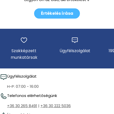
Értékelés írása
Szakképzett
Ügyfélszolgálat
19
munkatársak
Ügyfélszolgálat
H-P: 07:00 - 16:00
Telefonos elérhetőségünk
+36 30 265 8491
|
+36 30 222 5036