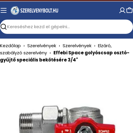
Skip
to
C
content
Search
Kezdőlap
›
Szerelvények
›
Szerelvények
›
Elzáró,
szabályzó szerelvény
›
Effebi Space golyóscsap osztó-
gyűjtő speciális bekötésére 3/4"