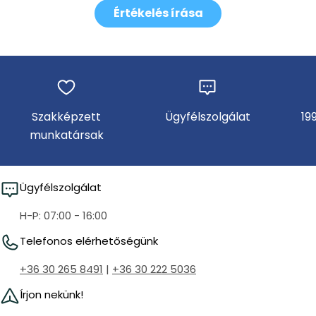
Értékelés írása
Szakképzett
Ügyfélszolgálat
19
munkatársak
Ügyfélszolgálat
H-P: 07:00 - 16:00
Telefonos elérhetőségünk
+36 30 265 8491
|
+36 30 222 5036
Írjon nekünk!