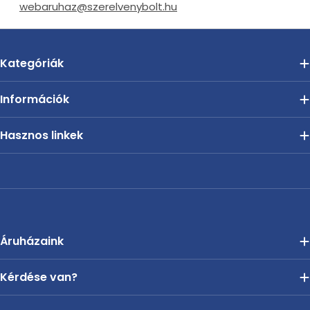
webaruhaz@szerelvenybolt.hu
Kategóriák
Információk
Hasznos linkek
Áruházaink
Kérdése van?