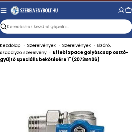
Skip
to
C
content
Search
Kezdőlap
›
Szerelvények
›
Szerelvények
›
Elzáró,
szabályzó szerelvény
›
Effebi Space golyóscsap osztó-
gyűjtő speciális bekötésére 1" (2073B406)