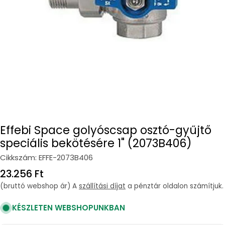
Open media 0 in modal
Effebi Space golyóscsap osztó-gyűjtő
speciális bekötésére 1" (2073B406)
Cikkszám:
EFFE-2073B406
Regular
23.256 Ft
price
(bruttó webshop ár) A
szállítási díjat
a pénztár oldalon számítjuk.
KÉSZLETEN WEBSHOPUNKBAN