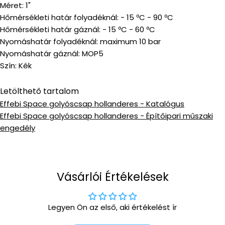
Méret: 1"
Hőmérsékleti határ folyadéknál: - 15 ºC - 90 ºC
Hőmérsékleti határ gáznál: - 15 ºC - 60 ºC
Nyomáshatár folyadéknál: maximum 10 bar
Nyomáshatár gáznál: MOP5
Szín: Kék
Letölthető tartalom
Effebi Space golyóscsap hollanderes - Katalógus
Effebi Space golyóscsap hollanderes - Építőipari műszaki
engedély
Vásárlói Értékelések
Legyen Ön az első, aki értékelést ír