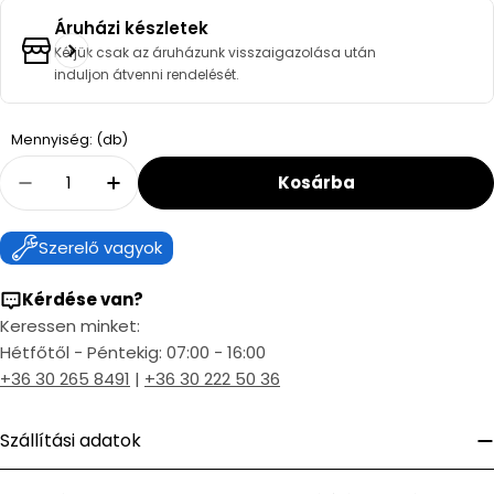
Áruházi készletek
Kérjük csak az áruházunk visszaigazolása után
induljon átvenni rendelését.
Quantity
Mennyiség: (db)
Kosárba
Decrease Quantity For Effebi Space Golyósc
Increase Quantity For Effebi Space
Szerelő vagyok
Kérdése van?
Keressen minket:
Hétfőtől - Péntekig: 07:00 - 16:00
+36 30 265 8491
|
+36 30 222 50 36
Szállítási adatok