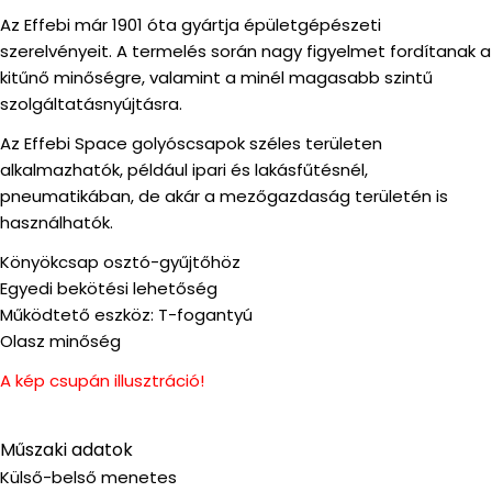
Az Effebi már 1901 óta gyártja épületgépészeti
szerelvényeit. A termelés során nagy figyelmet fordítanak a
kitűnő minőségre, valamint a minél magasabb szintű
szolgáltatásnyújtásra.
Az Effebi Space golyóscsapok széles területen
alkalmazhatók, például ipari és lakásfűtésnél,
pneumatikában, de akár a mezőgazdaság területén is
használhatók.
Könyökcsap osztó-gyűjtőhöz
Egyedi bekötési lehetőség
Működtető eszköz: T-fogantyú
Olasz minőség
A kép csupán illusztráció!
Műszaki adatok
Külső-belső menetes