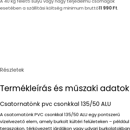
A 40 kg feletti súlyú vagy nagy terjedelmű csomagok
esetében a szállítási költség minimum bruttó
11 990 Ft
.
Részletek
Termékleírás és műszaki adatok
Csatornatönk pvc csonkkal 135/50 ALU
A csatornatönk PVC csonkkal 135/50 ALU egy pontszerű
vízelvezető elem, amely burkolt kültéri felületeken – például
teraszokon, térkövezett járdákon vagy udvari burkolatokban