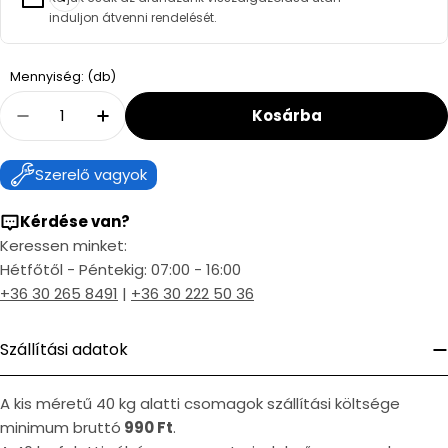
induljon átvenni rendelését.
Quantity
Mennyiség: (db)
Kosárba
Decrease Quantity For Csatornatönk Pvc Cso
Increase Quantity For Csatornatönk
Szerelő vagyok
Kérdése van?
Keressen minket:
Hétfőtől - Péntekig: 07:00 - 16:00
+36 30 265 8491
|
+36 30 222 50 36
Szállítási adatok
A kis méretű 40 kg alatti csomagok szállítási költsége
minimum bruttó
990 Ft
.