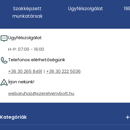
Szakképzett
Ügyfélszolgálat
19
munkatársak
Ügyfélszolgálat
H-P: 07:00 - 16:00
Telefonos elérhetőségünk
+36 30 265 8491
|
+36 30 222 5036
Írjon nekünk!
webaruhaz@szerelvenybolt.hu
Kategóriák