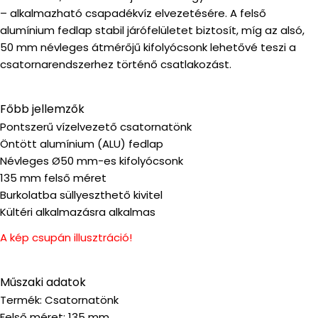
– alkalmazható csapadékvíz elvezetésére. A felső
alumínium fedlap stabil járófelületet biztosít, míg az alsó,
50 mm névleges átmérőjű kifolyócsonk lehetővé teszi a
csatornarendszerhez történő csatlakozást.
Főbb jellemzők
Pontszerű vízelvezető csatornatönk
Öntött alumínium (ALU) fedlap
Névleges Ø50 mm-es kifolyócsonk
135 mm felső méret
Burkolatba süllyeszthető kivitel
Kültéri alkalmazásra alkalmas
A kép csupán illusztráció!
Műszaki adatok
Termék: Csatornatönk
Felső méret: 135 mm