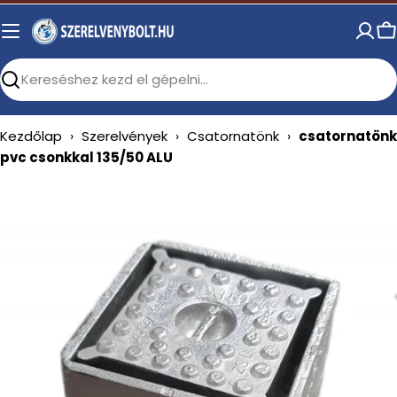
Skip
to
C
content
Search
Kezdőlap
›
Szerelvények
›
Csatornatönk
›
csatornatönk
pvc csonkkal 135/50 ALU
Open media 0 in modal