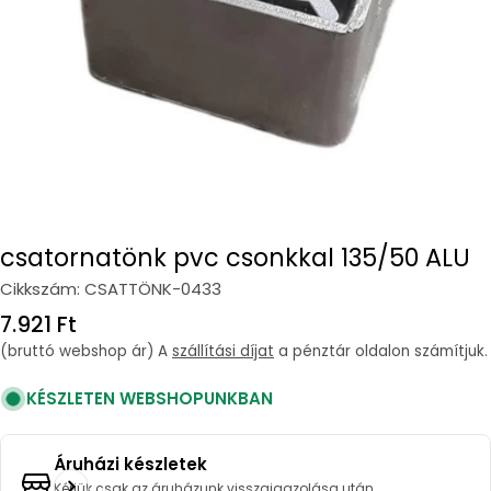
csatornatönk pvc csonkkal 135/50 ALU
Cikkszám:
CSATTÖNK-0433
Regular
7.921 Ft
price
(bruttó webshop ár) A
szállítási díjat
a pénztár oldalon számítjuk.
KÉSZLETEN WEBSHOPUNKBAN
Áruházi készletek
Kérjük csak az áruházunk visszaigazolása után