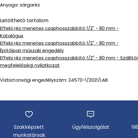
Anyaga: sárgaréz
Letölthető tartalom
Effebi réz menetes csaphosszabbító 1/2" - 80 mm -
Katalógus
Effebi réz menetes csaphosszabbító 1/2" - 80 mm -
Építőipari műszaki engedély
Effebi réz menetes csaphosszabbító 1/2" - 80 mm - Szállítói
megfelelőségi nyilatkozat
Vízbiztonsági engedélyszám: 24570-1/2021/LAB
Szakképzett
Ügyfélszolgálat
19
munkatársak