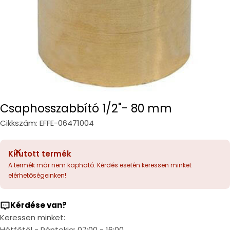
Csaphosszabbító 1/2"- 80 mm
Cikkszám:
EFFE-06471004
Kifutott termék
A termék már nem kapható. Kérdés esetén keressen minket
elérhetőségeinken!
Kérdése van?
Keressen minket:
Hétfőtől - Péntekig: 07:00 - 16:00