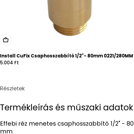
Kosárba
Install CuFix Csaphosszabbító 1/2"- 80mm 0221/280MM
Regular
5.004 Ft
price
Részletek
Termékleírás és műszaki adatok
Effebi réz menetes csaphosszabbító 1/2" - 80
mm