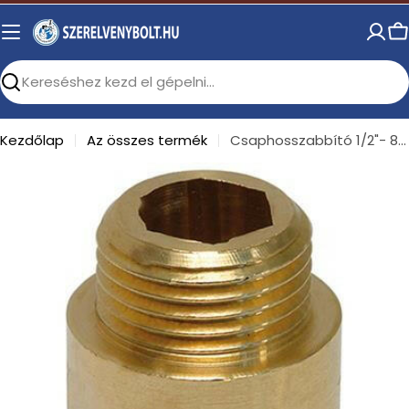
Skip
to
C
content
Search
Kezdőlap
Az összes termék
Csaphosszabbító 1/2"- 80 mm
Open media 0 in modal