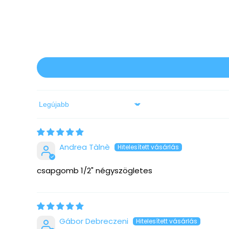
Sort by
Andrea Tàlnè
csapgomb 1/2" négyszögletes
Gábor Debreczeni