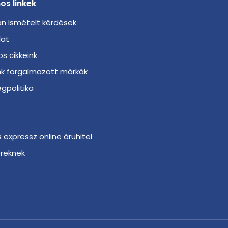
os linkek
n Ismételt kérdések
lat
s cikkeink
nk forgalmazott márkák
gpolitika
s expressz online áruhitel
ereknek
r