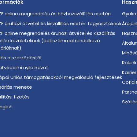
formációk
Haszn
F online megrendelés és házhozszállítás esetén
Gyakra
F áruházi átvétel és kiszállítás esetén fogyasztóknak
Áraján
F online megrendelés áruházi átvétel és kiszállítás
Haszno
etén közületeknek (adószámmal rendelkező
Általu
árlóknak)
Minősé
llás a szerződéstől
Rólunk
tvédelmi nyilatkozat
Karrier
ópai Uniós támogatásokból megvalósuló fejlesztések
Cofidi
sárlás menete
Partn
llítás, fizetés
Szótá
English