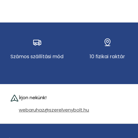
Számos szállítási mód
10 fizikai raktár
Írjon nekünk!
webaruhaz@szerelvenybolt.hu