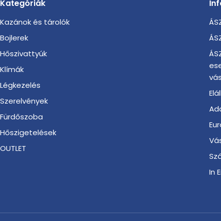
Kategóriák
In
Kazánok és tárolók
ÁSZ
Bojlerek
ÁSZ
Hőszivattyúk
ÁSZ
es
Klímák
vás
Légkezelés
Elá
Szerelvények
Ada
Fürdőszoba
Eur
Hőszigetelések
Vá
OUTLET
Szá
In 