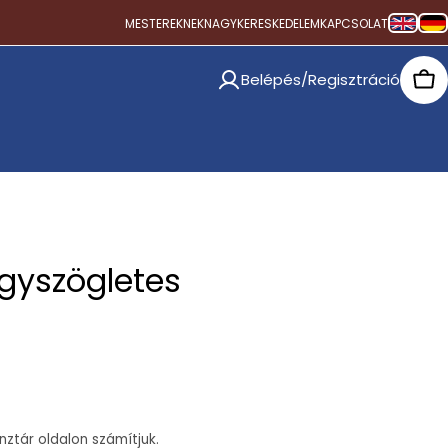
MESTEREKNEK
NAGYKERESKEDELEM
KAPCSOLAT
Belépés/Regisztráció
Car
gyszögletes
ztár oldalon számítjuk.