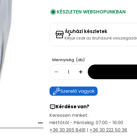
KÉSZLETEN WEBSHOPUNKBAN
Áruházi készletek
Kérjük csak az áruházunk visszaigazol
Quantity
Mennyiség: (db)
Decrease Quantity For Csa
Increase Quantity
Szerelő vagyok
Kérdése van?
Keressen minket:
Hétfőtől - Péntekig: 07:00 - 16:00
+36 30 265 8491
|
+36 30 222 50 36