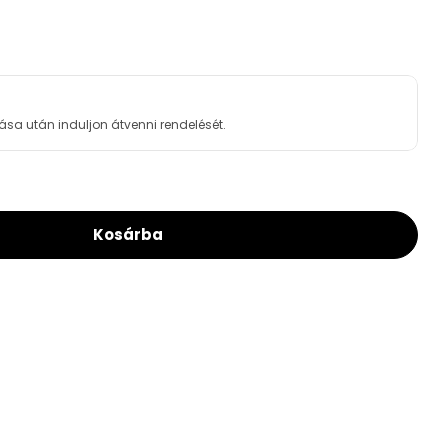
ása után induljon átvenni rendelését.
Kosárba
pgomb 1/2&quot; Négyszögletes
 For Csapgomb 1/2&quot; Négyszögletes