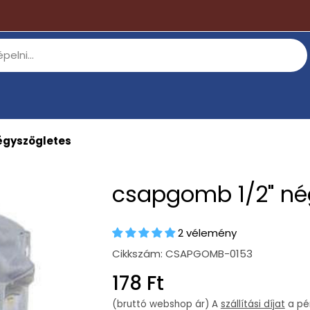
égyszögletes
csapgomb 1/2" né
2 vélemény
Cikkszám:
CSAPGOMB-0153
Regular
178 Ft
price
(bruttó webshop ár) A
szállítási díjat
a pén