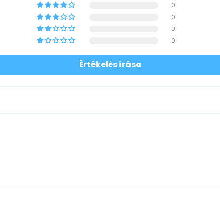
0
0
0
0
Értékelés írása