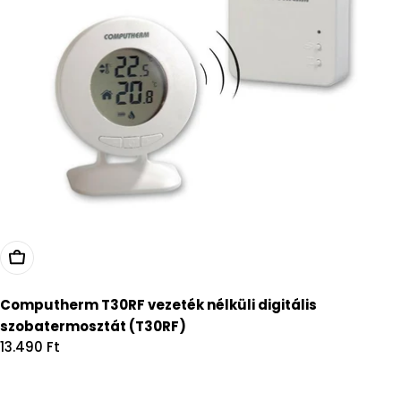
Kosárba
Computherm T30RF vezeték nélküli digitális
szobatermosztát (T30RF)
Regular
13.490 Ft
price