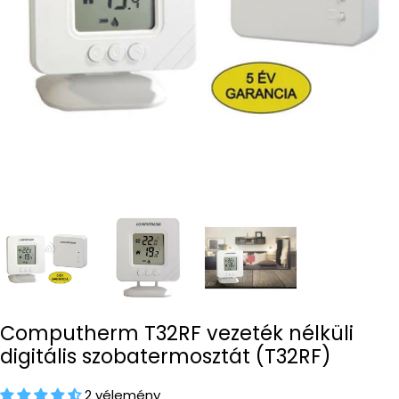
Open media 0 in modal
Computherm T32RF vezeték nélküli
digitális szobatermosztát (T32RF)
2 vélemény