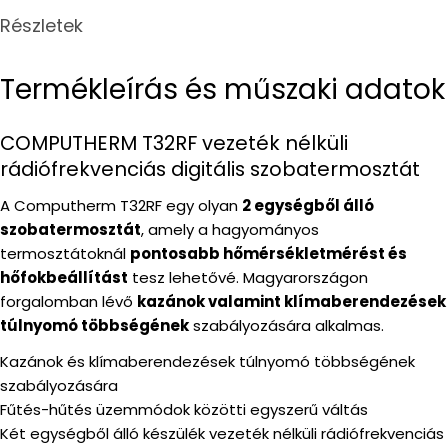
Részletek
Termékleírás és műszaki adatok
COMPUTHERM T32RF vezeték nélküli
rádiófrekvenciás digitális szobatermosztát
A Computherm T32RF egy olyan
2 egységből álló
szobatermosztát
, amely a hagyományos
termosztátoknál
pontosabb hőmérsékletmérést
és
hőfokbeállítást
tesz lehetővé. Magyarországon
forgalomban lévő
kazánok valamint klímaberendezések
túlnyomó többségének
szabályozására alkalmas.
Kazánok és klímaberendezések túlnyomó többségének
szabályozására
Fűtés-hűtés üzemmódok közötti egyszerű váltás
Két egységből álló készülék vezeték nélküli rádiófrekvenciás