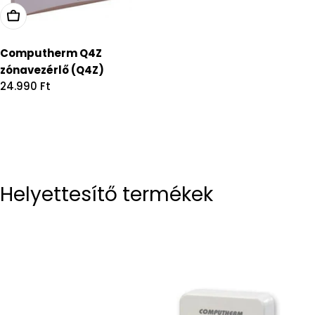
Computherm Q4Z
zónavezérlő (Q4Z)
Regular
24.990 Ft
price
Helyettesítő termékek