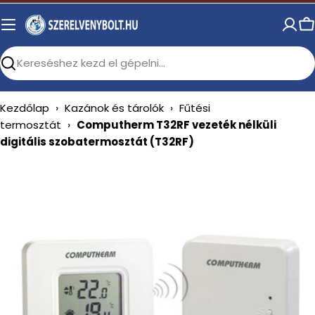
Skip
to
C
content
Search
Kezdőlap
›
Kazánok és tárolók
›
Fűtési
termosztát
›
Computherm T32RF vezeték nélküli
digitális szobatermosztát (T32RF)