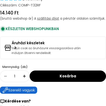
Cikkszám:
COMP-T32RF
Regular
14.140 Ft
price
(bruttó webshop ár) A
szállítási díjat
a pénztár oldalon számítjuk.
KÉSZLETEN WEBSHOPUNKBAN
Áruházi készletek
Kérjük csak az áruházunk visszaigazolása után
induljon átvenni rendelését.
Quantity
Mennyiség: (db)
Kosárba
Decrease Quantity For Computherm T32RF Vez
Increase Quantity For Computherm T
Szerelő vagyok
Kérdése van?