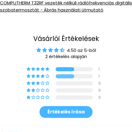
COMPUTHERM T32RF vezeték nélküli rádiófrekvenciás digitális
szobatermosztát - Ábrás használati útmutató
Vásárlói Értékelések
4.50 az 5-ből
2 értékelés alapján
1
1
0
0
0
Értékelés írása