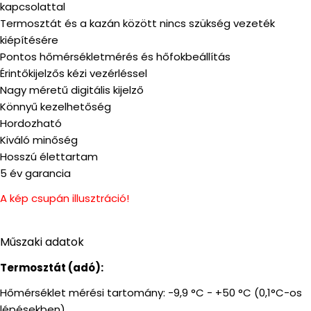
kapcsolattal
Termosztát és a kazán között nincs szükség vezeték
kiépítésére
Pontos hőmérsékletmérés és hőfokbeállítás
Érintőkijelzős kézi vezérléssel
Nagy méretű digitális kijelző
Könnyű kezelhetőség
Hordozható
Kiváló minőség
Hosszú élettartam
5 év garancia
A kép csupán illusztráció!
Műszaki adatok
Termosztát (adó):
Hőmérséklet mérési tartomány: -9,9 °C - +50 °C (0,1°C-os
lépésekben)