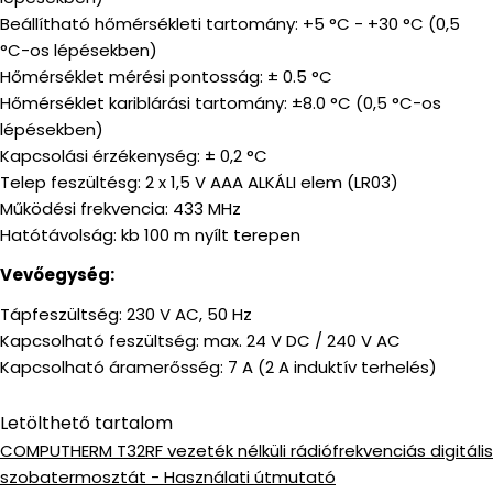
Beállítható hőmérsékleti tartomány: +5 °C - +30 °C (0,5
°C-os lépésekben)
Hőmérséklet mérési pontosság: ± 0.5 °C
Hőmérséklet kariblárási tartomány: ±8.0 °C (0,5 °C-os
lépésekben)
Kapcsolási érzékenység: ± 0,2 °C
Telep feszültésg: 2 x 1,5 V AAA ALKÁLI elem (LR03)
Működési frekvencia: 433 MHz
Hatótávolság: kb 100 m nyílt terepen
Vevőegység:
Tápfeszültség: 230 V AC, 50 Hz
Kapcsolható feszültség: max. 24 V DC / 240 V AC
Kapcsolható áramerősség: 7 A (2 A induktív terhelés)
Letölthető tartalom
COMPUTHERM T32RF vezeték nélküli rádiófrekvenciás digitális
szobatermosztát - Használati útmutató