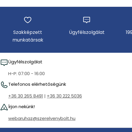
Szakképzett
Ügyfélszolgálat
19
munkatársak
Ügyfélszolgálat
H-P: 07:00 - 16:00
Telefonos elérhetőségünk
+36 30 265 8491
|
+36 30 222 5036
Írjon nekünk!
webaruhaz@szerelvenybolt.hu