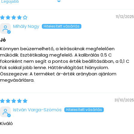
Sort by
11/12/2025
Mihály Nagy
Jó
Könnyen beüzemelhető, a leírásoknak megfelelően
működik. Esztétikailag megfelelő. A kalibrálás 0.5 C
fokonként nem segít a pontos érték beállításában, a 0,1 C
fok sokkal jobb lenne. Háttérvilágítást hiányolom.
Összegezve: A terméket ár-érték arányban ajánlom
megvásárlásra.
31/10/2025
István Varga-Szömös
Kiváló