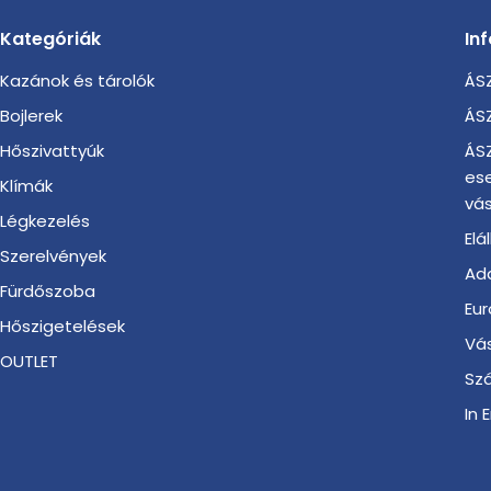
Kategóriák
In
Kazánok és tárolók
ÁSZ
Bojlerek
ÁSZ
Hőszivattyúk
ÁSZ
es
Klímák
vás
Légkezelés
Elá
Szerelvények
Ada
Fürdőszoba
Eur
Hőszigetelések
Vá
OUTLET
Szá
In 