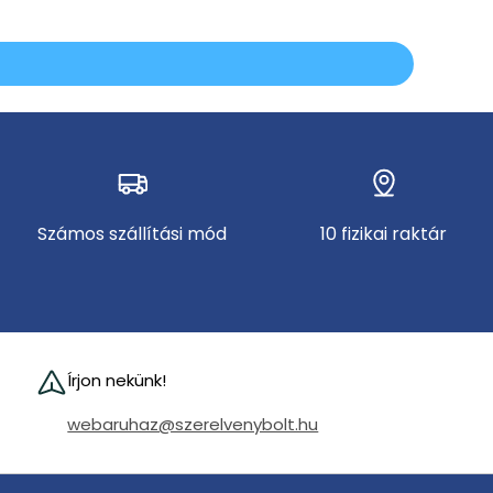
Számos szállítási mód
10 fizikai raktár
Írjon nekünk!
webaruhaz@szerelvenybolt.hu