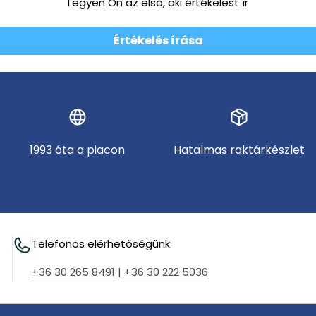
Legyen Ön az első, aki értékelést ír
Értékelés írása
1993 óta a piacon
Hatalmas raktárkészlet
Telefonos elérhetőségünk
+36 30 265 8491
|
+36 30 222 5036