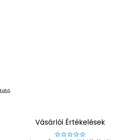
utató
Vásárlói Értékelések