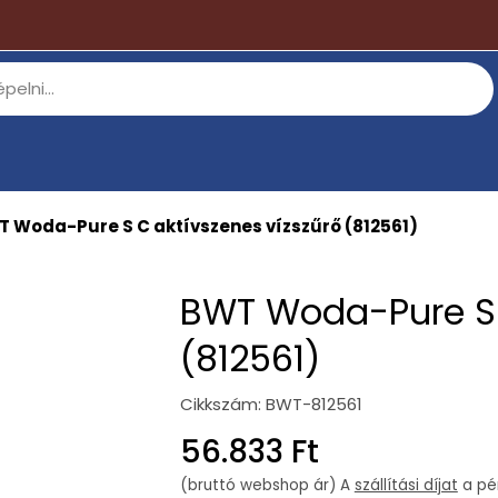
 Woda-Pure S C aktívszenes vízszűrő (812561)
BWT Woda-Pure S C
(812561)
Cikkszám:
BWT-812561
Regular
56.833 Ft
price
(bruttó webshop ár) A
szállítási díjat
a pén