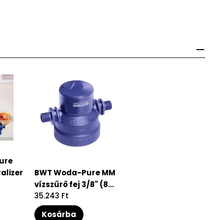
ure
alizer
BWT Woda-Pure MM
vízszűrő fej 3/8" (8...
Regular
35.243 Ft
price
Kosárba