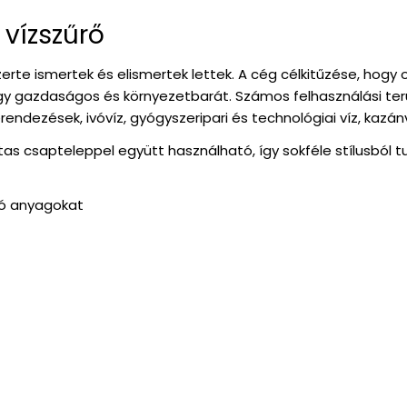
vízszűrő
rte ismertek és elismertek lettek. A cég célkitűzése, hogy 
gy gazdaságos és környezetbarát. Számos felhasználási terül
dezések, ivóvíz, gyógyszeripari és technológiai víz, kazánví
as csapteleppel együtt használható, így sokféle stílusból tud
tó anyagokat