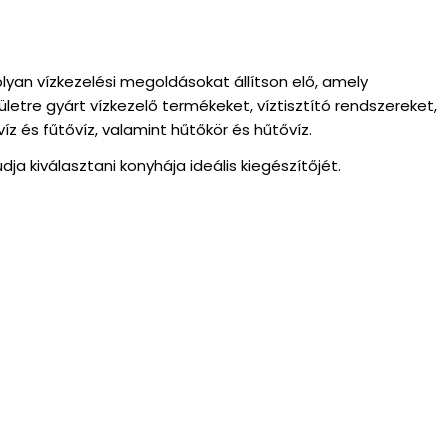
olyan vízkezelési megoldásokat állítson elő, amely
etre gyárt vízkezelő termékeket, víztisztító rendszereket,
z és fűtővíz, valamint hűtőkör és hűtővíz.
ja kiválasztani konyhája ideális kiegészítőjét.