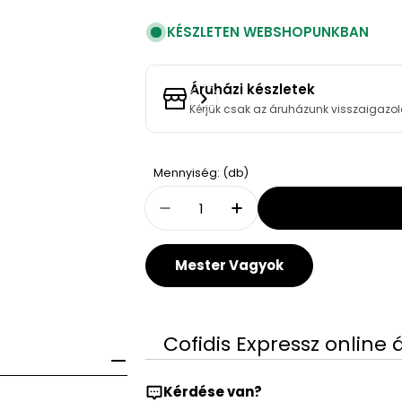
KÉSZLETEN WEBSHOPUNKBAN
Áruházi készletek
Kérjük csak az áruházunk visszaigazol
Quantity
Mennyiség: (db)
Decrease Quantity For BWT 
Increase Quantity 
Mester Vagyok
Cofidis Expressz online 
Kérdése van?