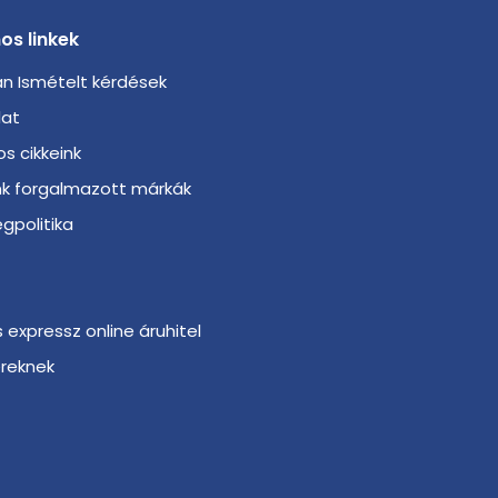
os linkek
n Ismételt kérdések
lat
s cikkeink
nk forgalmazott márkák
gpolitika
s expressz online áruhitel
ereknek
r