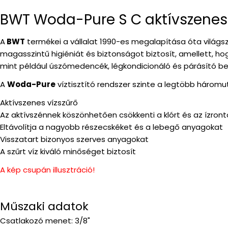
BWT Woda-Pure S C aktívszenes 
A
BWT
termékei a vállalat 1990-es megalapítása óta világsze
magasszintű higiéniát és biztonságot biztosít, amellett, ho
mint például úszómedencék, légkondicionáló és párásító beren
A
Woda-Pure
víztisztító rendszer szinte a legtöbb háromut
Aktívszenes vízszűrő
Az aktívszénnek köszönhetően csökkenti a klórt és az ízron
Eltávolítja a nagyobb részecskéket és a lebegő anyagokat
Visszatart bizonyos szerves anyagokat
A szűrt víz kiváló minőséget biztosít
A kép csupán illusztráció!
Műszaki adatok
Csatlakozó menet: 3/8"