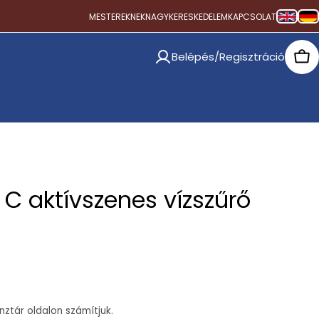
MESTEREKNEK
NAGYKERESKEDELEM
KAPCSOLAT
Belépés/Regisztráció
Car
 aktívszenes vízszűrő
ztár oldalon számítjuk.