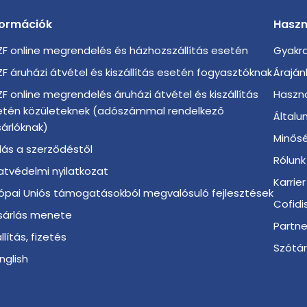
formációk
Haszn
F online megrendelés és házhozszállítás esetén
Gyakra
F áruházi átvétel és kiszállítás esetén fogyasztóknak
Áraján
F online megrendelés áruházi átvétel és kiszállítás
Haszno
etén közületeknek (adószámmal rendelkező
Általu
árlóknak)
Minősé
llás a szerződéstől
Rólunk
tvédelmi nyilatkozat
Karrier
ópai Uniós támogatásokból megvalósuló fejlesztések
Cofidi
sárlás menete
Partn
llítás, fizetés
Szótá
English