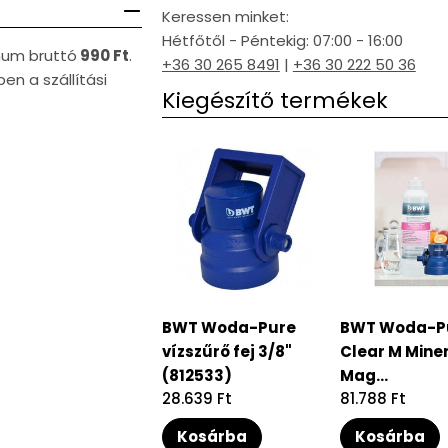
Keressen minket:
Hétfőtől - Péntekig: 07:00 - 16:00
imum bruttó
990 Ft
.
+36 30 265 8491
|
+36 30 222 50 36
en a szállítási
Kiegészítő termékek
BWT Woda-Pure
BWT Woda-P
vízszűrő fej 3/8"
Clear M Miner
(812533)
Mag...
Regular
28.639 Ft
Regular
81.788 Ft
price
price
Kosárba
Kosárba