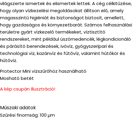
világszerte ismertek és elismertek lettek. A cég célkitűzése,
hogy olyan vízkezelési megoldásokat állítson elő, amely
magasszintű higiéniát és biztonságot biztosít, amellett,
hogy gazdaságos és környezetbarát. Számos felhasználási
területre gyárt vízkezelő termékeket, víztisztító
rendszereket, mint például úszómedencék, légkondicionáló
és párásító berendezések, ivóvíz, gyógyszeripari és
technológiai víz, kazánvíz és fűtővíz, valamint hűtőkör és
hűtővíz.
Protector Mini vízszűrőhöz használható
Mosható betét
A kép csupán illusztráció!
Műszaki adatok
Szűrési finomság: 100 µm