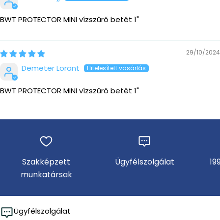
BWT PROTECTOR MINI vízszűrő betét 1"
29/10/2024
Demeter Lorant
BWT PROTECTOR MINI vízszűrő betét 1"
Szakképzett
Ügyfélszolgálat
19
munkatársak
Ügyfélszolgálat