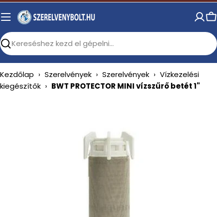
Skip
to
C
content
Search
Kezdőlap
›
Szerelvények
›
Szerelvények
›
Vízkezelési
kiegészítők
›
BWT PROTECTOR MINI vízszűrő betét 1"
Open media 0 in modal