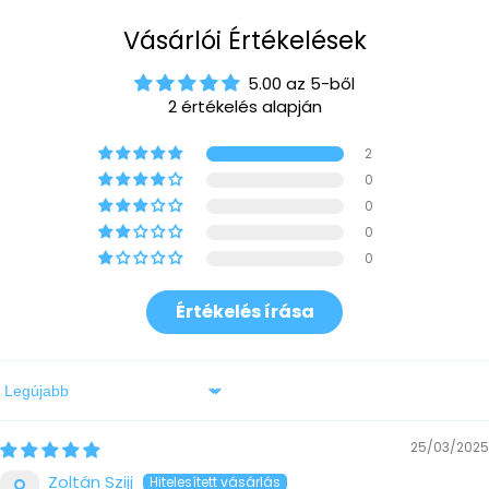
Vásárlói Értékelések
5.00 az 5-ből
2 értékelés alapján
2
0
0
0
0
Értékelés írása
Sort by
25/03/2025
Zoltán Szijj