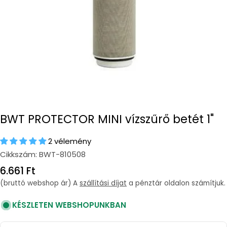
BWT PROTECTOR MINI vízszűrő betét 1"
2 vélemény
Cikkszám:
BWT-810508
Regular
6.661 Ft
price
(bruttó webshop ár) A
szállítási díjat
a pénztár oldalon számítjuk.
KÉSZLETEN WEBSHOPUNKBAN