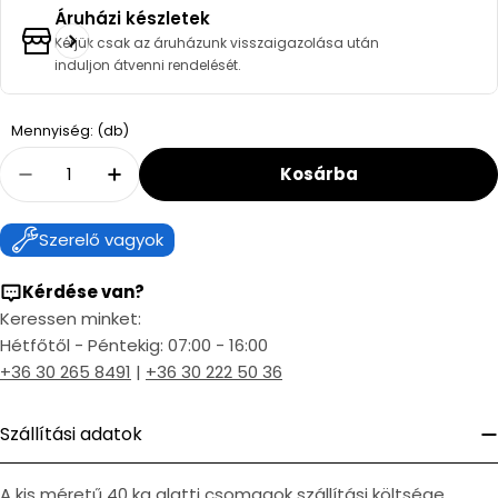
Áruházi készletek
Kérjük csak az áruházunk visszaigazolása után
induljon átvenni rendelését.
Quantity
Mennyiség: (db)
Kosárba
Decrease Quantity For BWT PROTECTOR MINI V
Increase Quantity For BWT PROTECTO
Szerelő vagyok
Kérdése van?
Keressen minket:
Hétfőtől - Péntekig: 07:00 - 16:00
+36 30 265 8491
|
+36 30 222 50 36
Szállítási adatok
A kis méretű 40 kg alatti csomagok szállítási költsége