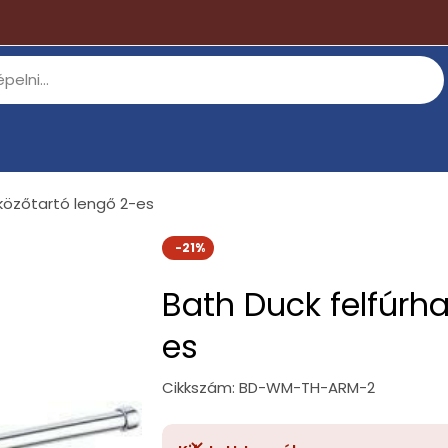
lközőtartó lengő 2-es
-21%
Bath Duck felfúrha
es
Cikkszám:
BD-WM-TH-ARM-2