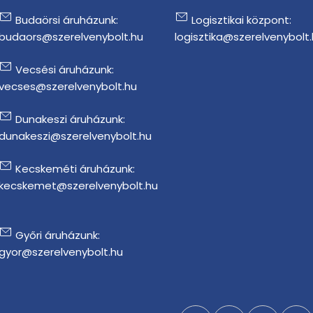
Budaörsi áruházunk:
Logisztikai központ:
budaors@szerelvenybolt.hu
logisztika@szerelvenybolt
Vecsési áruházunk:
vecses@szerelvenybolt.hu
Dunakeszi áruházunk:
dunakeszi@szerelvenybolt.hu
Kecskeméti áruházunk:
kecskemet@szerelvenybolt.hu
Győri áruházunk:
gyor@szerelvenybolt.hu