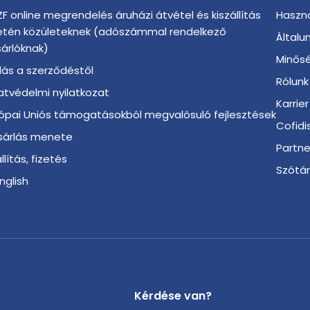
F online megrendelés áruházi átvétel és kiszállítás
Haszno
etén közületeknek (adószámmal rendelkező
Általu
árlóknak)
Minősé
llás a szerződéstől
Rólunk
tvédelmi nyilatkozat
Karrier
ópai Uniós támogatásokból megvalósuló fejlesztések
Cofidi
sárlás menete
Partn
llítás, fizetés
Szótá
English
Kérdése van?