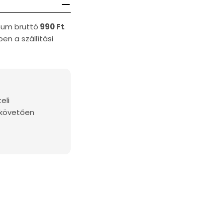
imum bruttó
990 Ft
.
en a szállítási
eli
 követően