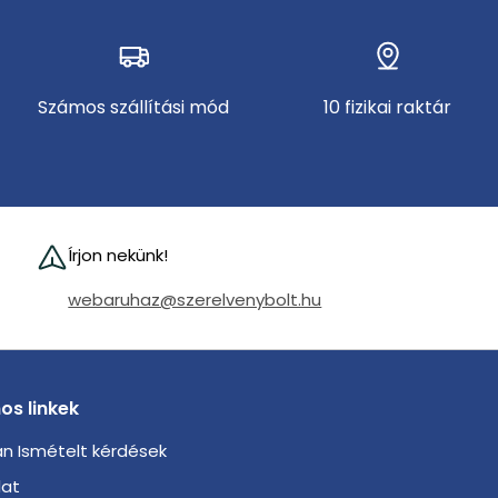
Számos szállítási mód
10 fizikai raktár
Írjon nekünk!
webaruhaz@szerelvenybolt.hu
os linkek
n Ismételt kérdések
lat