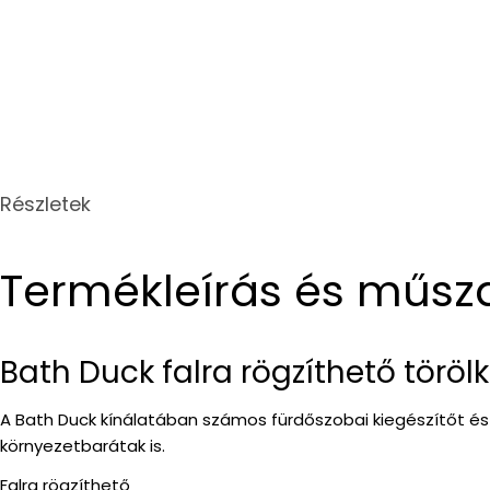
Részletek
Termékleírás és műsz
Bath Duck falra rögzíthető töröl
A Bath Duck kínálatában számos fürdőszobai kiegészítőt és
környezetbarátak is.
Falra rögzíthető