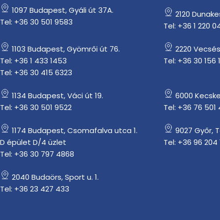
1097 Budapest, Gyáli út 37A.
2120 Dunakesz
Tel: +36 30 501 9583
Tel: +36 1 220 0
1103 Budapest, Gyömrői út 76.
2220 Vecsés
Tel: +36 1 433 1453
Tel: +36 30 156 
Tel: +36 30 415 6323
1134 Budapest, Váci út 19.
6000 Kecske
Tel: +36 30 501 9522
Tel: +36 76 501
1174 Budapest, Csomafalva utca 1.
9027 Győr, 
D épület D/4 üzlet
Tel: +36 96 204 
Tel: +36 30 797 4868
2040 Budaörs, Sport u. 1.
Tel: +36 23 427 433