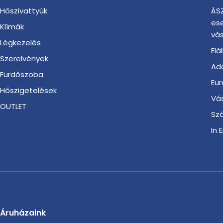
Hőszivattyúk
ÁSZ
es
Klímák
vás
Légkezelés
Elá
Szerelvények
Ada
Fürdőszoba
Eur
Hőszigetelések
Vá
OUTLET
Szá
In 
Áruházaink