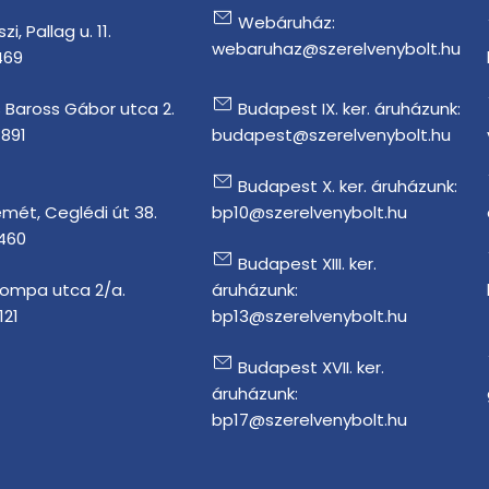
Webáruház:
i, Pallag u. 11.
webaruhaz@szerelvenybolt.hu
469
 Baross Gábor utca 2.
Budapest IX. ker. áruházunk:
1891
budapest@szerelvenybolt.hu
Budapest X. ker. áruházunk:
mét, Ceglédi út 38.
bp10@szerelvenybolt.hu
 460
Budapest XIII. ker.
Tompa utca 2/a.
áruházunk:
121
bp13@szerelvenybolt.hu
Budapest XVII. ker.
áruházunk:
bp17@szerelvenybolt.hu