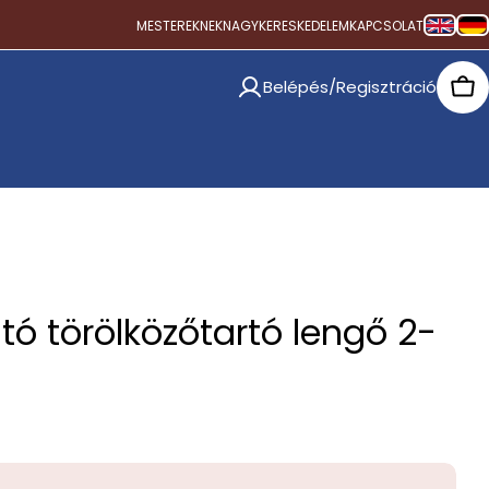
MESTEREKNEK
NAGYKERESKEDELEM
KAPCSOLAT
Belépés/Regisztráció
Car
tó törölközőtartó lengő 2-