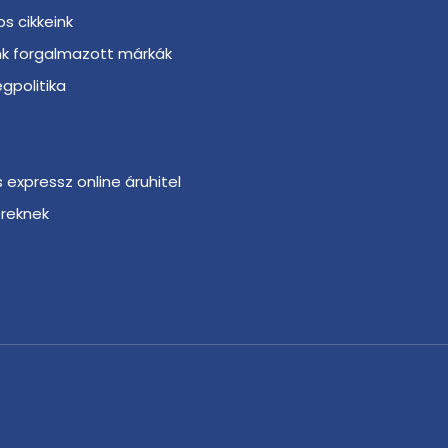
s cikkeink
nk forgalmazott márkák
gpolitika
s expressz online áruhitel
ereknek
r