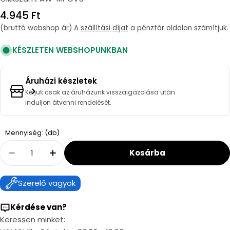
Regular
4.945 Ft
price
(bruttó webshop ár) A
szállítási díjat
a pénztár oldalon számítjuk.
KÉSZLETEN WEBSHOPUNKBAN
Áruházi készletek
Kérjük csak az áruházunk visszaigazolása után
induljon átvenni rendelését.
Quantity
Mennyiség: (db)
Kosárba
Decrease Quantity For Awenta MPCV5 Szerv
Increase Quantity For Awenta MPCV
Szerelő vagyok
Kérdése van?
Keressen minket: