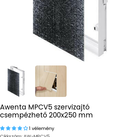
Awenta MPCV5 szervizajtó
csempézhető 200x250 mm
1 vélemény
Cikkszám:
AW-MPCV5