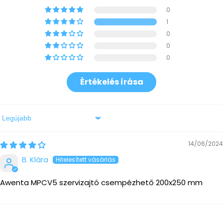
0
1
0
0
0
Értékelés írása
Sort by
14/06/2024
B. Klára
Awenta MPCV5 szervizajtó csempézhető 200x250 mm