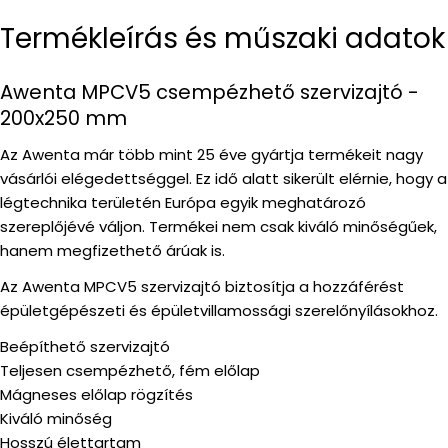
Termékleírás és műszaki adatok
Awenta MPCV5 csempézhető szervizajtó -
200x250 mm
Az Awenta már több mint 25 éve gyártja termékeit nagy
vásárlói elégedettséggel. Ez idő alatt sikerült elérnie, hogy a
légtechnika területén Európa egyik meghatározó
szereplőjévé váljon. Termékei nem csak kiváló minőségűek,
hanem megfizethető árúak is.
Az Awenta MPCV5 szervizajtó biztosítja a hozzáférést
épületgépészeti és épületvillamossági szerelőnyílásokhoz.
Beépíthető szervizajtó
Teljesen csempézhető, fém előlap
Mágneses előlap rögzítés
Kiváló minőség
Hosszú élettartam