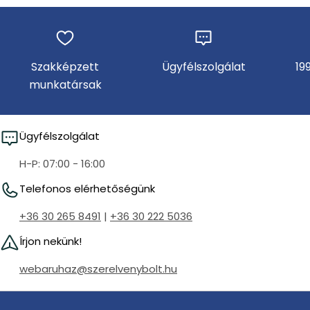
Szakképzett
Ügyfélszolgálat
19
munkatársak
Ügyfélszolgálat
H-P: 07:00 - 16:00
Telefonos elérhetőségünk
+36 30 265 8491
|
+36 30 222 5036
Írjon nekünk!
webaruhaz@szerelvenybolt.hu