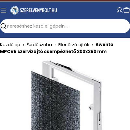
Skip
to
C
content
Search
Kezdőlap
›
Fürdőszoba
›
Ellenőrző ajtók
›
Awenta
MPCV5 szervizajtó csempézhető 200x250 mm
Open media 0 in modal