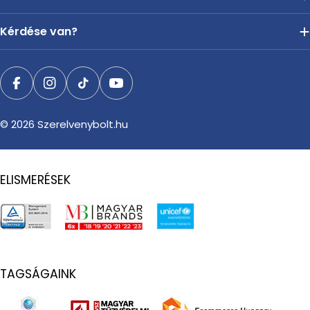
Kérdése van?
Facebook
Instagram
TikTok
YouTube
© 2026
Szerelvenybolt.hu
ELISMERÉSEK
TAGSÁGAINK