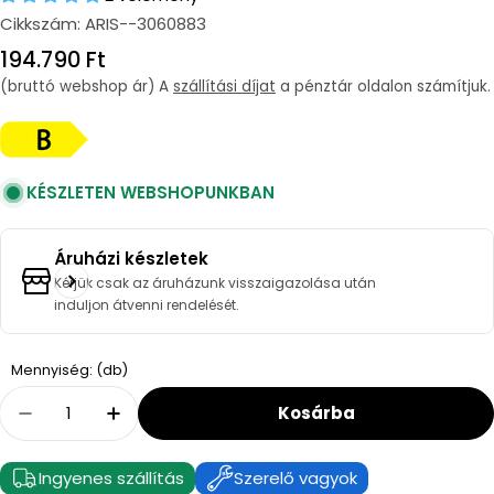
Cikkszám:
ARIS--3060883
Regular
194.790 Ft
price
(bruttó webshop ár) A
szállítási díjat
a pénztár oldalon számítjuk.
KÉSZLETEN WEBSHOPUNKBAN
Áruházi készletek
Kérjük csak az áruházunk visszaigazolása után
induljon átvenni rendelését.
Quantity
Mennyiség: (db)
Kosárba
Decrease Quantity For Ariston Quadris Wifi 
Increase Quantity For Ariston Quadr
Ingyenes szállítás
Szerelő vagyok