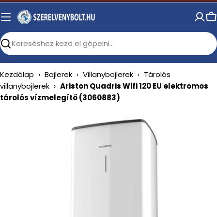
Skip
to
C
content
Search
Kezdőlap
›
Bojlerek
›
Villanybojlerek
›
Tárolós
villanybojlerek
›
Ariston Quadris Wifi 120 EU elektromos
tárolós vízmelegítő (3060883)