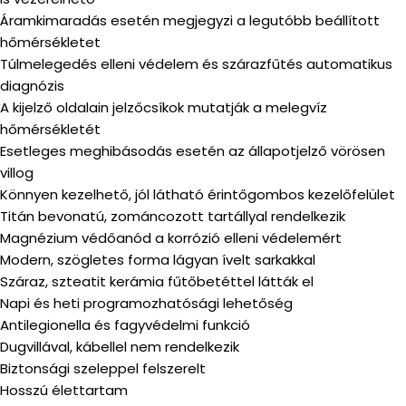
Áramkimaradás esetén megjegyzi a legutóbb beállított
hőmérsékletet
Túlmelegedés elleni védelem és szárazfűtés automatikus
diagnózis
A kijelző oldalain jelzőcsíkok mutatják a melegvíz
hőmérsékletét
Esetleges meghibásodás esetén az állapotjelző vörösen
villog
Könnyen kezelhető, jól látható érintőgombos kezelőfelület
Titán bevonatú, zománcozott tartállyal rendelkezik
Magnézium védőanód a korrózió elleni védelemért
Modern, szögletes forma lágyan ívelt sarkakkal
Száraz, szteatit kerámia fűtőbetéttel látták el
Napi és heti programozhatósági lehetőség
Antilegionella és fagyvédelmi funkció
Dugvillával, kábellel nem rendelkezik
Biztonsági szeleppel felszerelt
Hosszú élettartam