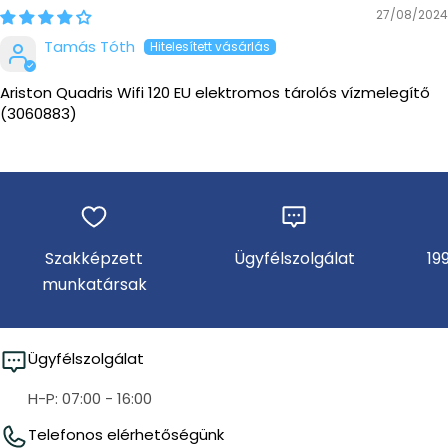
27/08/2024
Tamás Tóth
Ariston Quadris Wifi 120 EU elektromos tárolós vízmelegítő
(3060883)
Szakképzett
Ügyfélszolgálat
19
munkatársak
Ügyfélszolgálat
H-P: 07:00 - 16:00
Telefonos elérhetőségünk