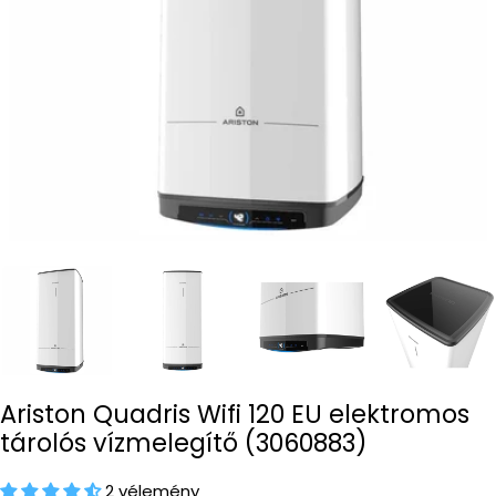
Open media 0 in modal
Ariston Quadris Wifi 120 EU elektromos
tárolós vízmelegítő (3060883)
2 vélemény