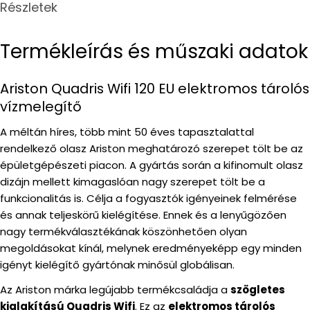
Részletek
Termékleírás és műszaki adatok
Ariston Quadris Wifi 120 EU elektromos tárolós
vízmelegítő
A méltán híres, több mint 50 éves tapasztalattal
rendelkező olasz Ariston meghatározó szerepet tölt be az
épületgépészeti piacon. A gyártás során a kifinomult olasz
dizájn mellett kimagaslóan nagy szerepet tölt be a
funkcionalitás is. Célja a fogyasztók igényeinek felmérése
és annak teljeskörű kielégítése. Ennek és a lenyűgözően
nagy termékválasztékának köszönhetően olyan
megoldásokat kínál, melynek eredményeképp egy minden
igényt kielégítő gyártónak minősül globálisan.
Az Ariston márka legújabb termékcsaládja a
szögletes
kialakítású Quadris Wifi
. Ez az
elektromos tárolós