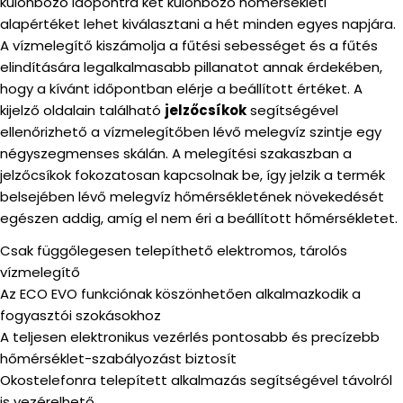
különböző időpontra két különböző hőmérsékleti
alapértéket lehet kiválasztani a hét minden egyes napjára.
A vízmelegítő kiszámolja a fűtési sebességet és a fűtés
elindítására legalkalmasabb pillanatot annak érdekében,
hogy a kívánt időpontban elérje a beállított értéket. A
kijelző oldalain található
jelzőcsíkok
segítségével
ellenőrizhető a vízmelegítőben lévő melegvíz szintje egy
négyszegmenses skálán. A melegítési szakaszban a
jelzőcsíkok fokozatosan kapcsolnak be, így jelzik a termék
belsejében lévő melegvíz hőmérsékletének növekedését
egészen addig, amíg el nem éri a beállított hőmérsékletet.
Csak függőlegesen telepíthető elektromos, tárolós
vízmelegítő
Az ECO EVO funkciónak köszönhetően alkalmazkodik a
fogyasztói szokásokhoz
A teljesen elektronikus vezérlés pontosabb és precízebb
hőmérséklet-szabályozást biztosít
Okostelefonra telepített alkalmazás segítségével távolról
is vezérelhető