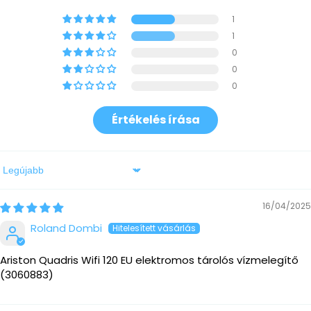
1
1
0
0
0
Értékelés írása
Sort by
16/04/2025
Roland Dombi
Ariston Quadris Wifi 120 EU elektromos tárolós vízmelegítő
(3060883)