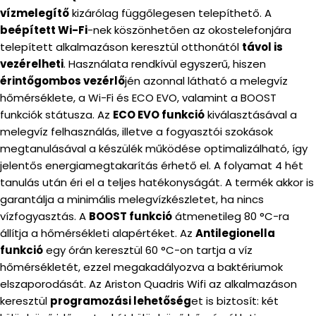
vízmelegítő
kizárólag függőlegesen telepíthető. A
beépített Wi-Fi
-nek köszönhetően az okostelefonjára
telepített alkalmazáson keresztül otthonától
távol is
vezérelheti
. Használata rendkívül egyszerű, hiszen
érintőgombos vezérlő
jén azonnal látható a melegvíz
hőmérséklete, a Wi-Fi és ECO EVO, valamint a BOOST
funkciók státusza. Az
ECO EVO funkció
kiválasztásával a
melegvíz felhasználás, illetve a fogyasztói szokások
megtanulásával a készülék működése optimalizálható, így
jelentős energiamegtakarítás érhető el. A folyamat 4 hét
tanulás után éri el a teljes hatékonyságát. A termék akkor is
garantálja a minimális melegvízkészletet, ha nincs
vízfogyasztás. A
BOOST funkció
átmenetileg 80 °C-ra
állítja a hőmérsékleti alapértéket. Az
Antilegionella
funkció
egy órán keresztül 60 °C-on tartja a víz
hőmérsékletét, ezzel megakadályozva a baktériumok
elszaporodását. Az Ariston Quadris Wifi az alkalmazáson
keresztül
programozási lehetőség
et is biztosít: két