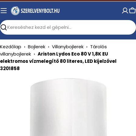
Skip
to
C
content
Search
Kezdőlap
›
Bojlerek
›
Villanybojlerek
›
Tárolós
villanybojlerek
›
Ariston Lydos Eco 80 V 1,8K EU
elektromos vízmelegítő 80 literes, LED kijelzővel
3201858