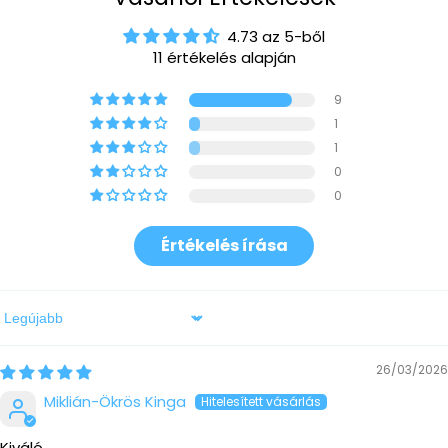
4.73 az 5-ből
11 értékelés alapján
9
1
1
0
0
Értékelés írása
Sort by
26/03/2026
Miklián-Ökrös Kinga
Kiváló