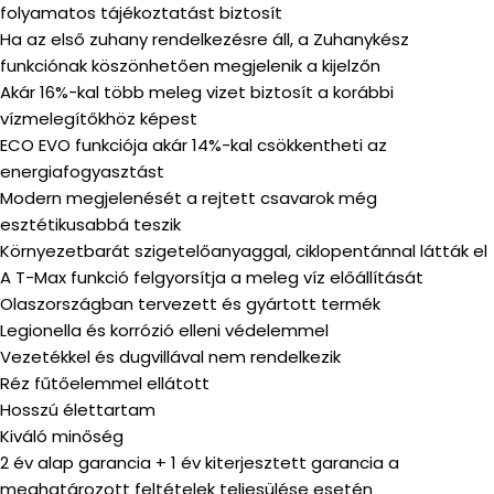
folyamatos tájékoztatást biztosít
Ha az első zuhany rendelkezésre áll, a Zuhanykész
funkciónak köszönhetően megjelenik a kijelzőn
Akár 16%-kal több meleg vizet biztosít a korábbi
vízmelegítőkhöz képest
ECO EVO funkciója akár 14%-kal csökkentheti az
energiafogyasztást
Modern megjelenését a rejtett csavarok még
esztétikusabbá teszik
Környezetbarát szigetelőanyaggal, ciklopentánnal látták el
A T-Max funkció felgyorsítja a meleg víz előállítását
Olaszországban tervezett és gyártott termék
Legionella és korrózió elleni védelemmel
Vezetékkel és dugvillával nem rendelkezik
Réz fűtőelemmel ellátott
Hosszú élettartam
Kiváló minőség
2 év alap garancia + 1 év kiterjesztett garancia a
meghatározott feltételek teljesülése esetén