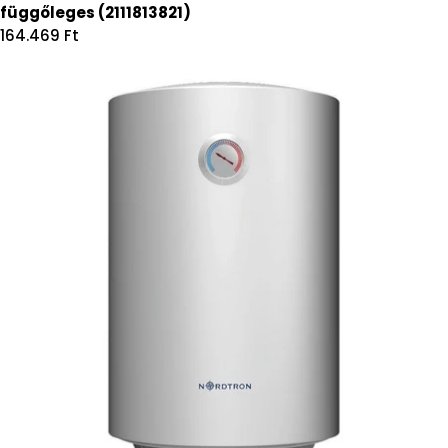
függőleges (2111813821)
Regular
164.469 Ft
price