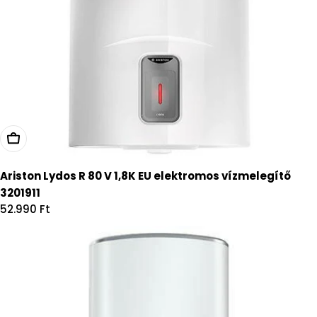
Kosárba
Ariston Lydos R 80 V 1,8K EU elektromos vízmelegítő
3201911
Regular
52.990 Ft
price