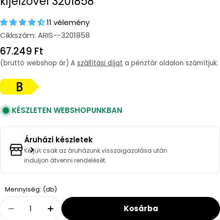
kijelzővel 3201858
11 vélemény
Cikkszám:
ARIS--3201858
Regular
67.249 Ft
price
(bruttó webshop ár) A
szállítási díjat
a pénztár oldalon számítjuk.
KÉSZLETEN WEBSHOPUNKBAN
Áruházi készletek
Kérjük csak az áruházunk visszaigazolása után
induljon átvenni rendelését.
Quantity
Mennyiség: (db)
Kosárba
Decrease Quantity For Ariston Lydos Eco 80 V 
Increase Quantity For Ariston Lydos E