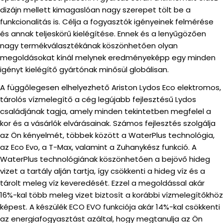
dizájn mellett kimagaslóan nagy szerepet tölt be a
funkcionalitás is. Célja a fogyasztók igényeinek felmérése
és annak teljeskörű kielégítése. Ennek és a lenyűgözően
nagy termékválasztékának köszönhetően olyan
megoldásokat kínál melynek eredményeképp egy minden
igényt kielégítő gyártónak minősül globálisan.
A függőlegesen elhelyezhető Ariston Lydos Eco elektromos,
tárolós vízmelegítő a cég legújabb fejlesztésű Lydos
családjának tagja, amely minden tekintetben megfelel a
kor és a vásárlók elvárásainak. Számos fejlesztés szolgálja
az Ön kényelmét, többek között a WaterPlus technológia,
az Eco Evo, a T-Max, valamint a Zuhanykész funkció. A
WaterPlus technológiának köszönhetően a bejövő hideg
vizet a tartály alján tartja, így csökkenti a hideg víz és a
tárolt meleg víz keveredését. Ezzel a megoldással akár
16%-kal több meleg vizet biztosít a korábbi vízmelegítőkhöz
képest. A készülék ECO EVO funkciója akár 14%-kal csökkenti
az energiafogyasztást azáltal, hogy megtanulja az Ön