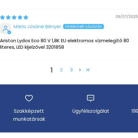
09/07/2025
Mária Jósáné Bényei
Ariston Lydos Eco 80 V 1,8K EU elektromos vízmelegítő 80
literes, LED kijelzővel 3201858
1
2
3
Szakképzett
Ügyfélszolgálat
19
munkatársak