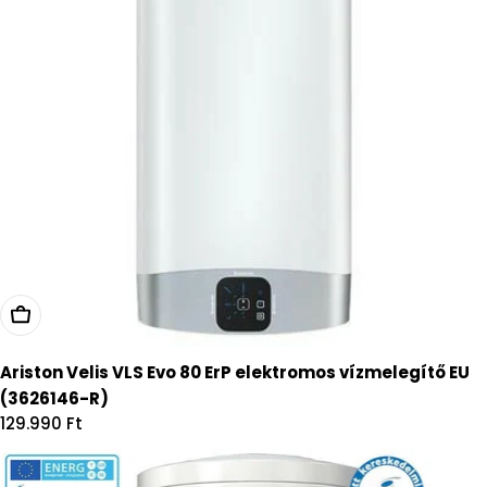
Kosárba
Ariston Velis VLS Evo 80 ErP elektromos vízmelegítő EU
(3626146-R)
Regular
129.990 Ft
price