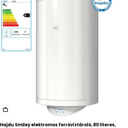
Kosárba
Hajdu Smiley elektromos forróvíztároló, 80 literes,