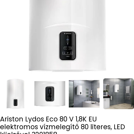
Open media 0 in modal
Ariston Lydos Eco 80 V 1,8K EU
elektromos vízmelegítő 80 literes, LED