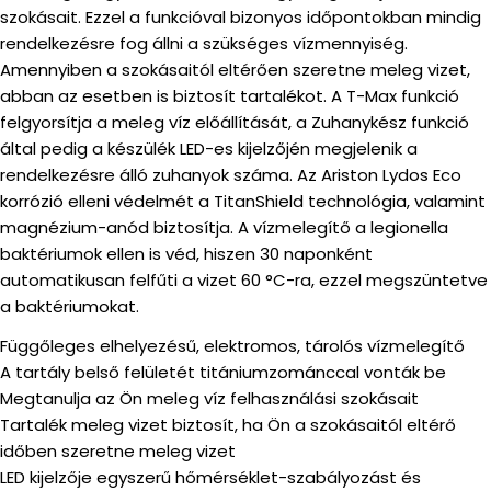
szokásait. Ezzel a funkcióval bizonyos időpontokban mindig
rendelkezésre fog állni a szükséges vízmennyiség.
Amennyiben a szokásaitól eltérően szeretne meleg vizet,
abban az esetben is biztosít tartalékot. A T-Max funkció
felgyorsítja a meleg víz előállítását, a Zuhanykész funkció
által pedig a készülék LED-es kijelzőjén megjelenik a
rendelkezésre álló zuhanyok száma. Az Ariston Lydos Eco
korrózió elleni védelmét a TitanShield technológia, valamint
magnézium-anód biztosítja. A vízmelegítő a legionella
baktériumok ellen is véd, hiszen 30 naponként
automatikusan felfűti a vizet 60 °C-ra, ezzel megszüntetve
a baktériumokat.
Függőleges elhelyezésű, elektromos, tárolós vízmelegítő
A tartály belső felületét titániumzománccal vonták be
Megtanulja az Ön meleg víz felhasználási szokásait
Tartalék meleg vizet biztosít, ha Ön a szokásaitól eltérő
időben szeretne meleg vizet
LED kijelzője egyszerű hőmérséklet-szabályozást és