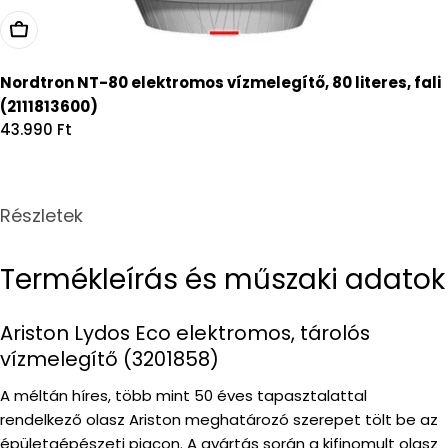
Kosárba
Nordtron NT-80 elektromos vízmelegítő, 80 literes, fali
(2111813600)
Regular
43.990 Ft
price
Részletek
Termékleírás és műszaki adatok
Ariston Lydos Eco elektromos, tárolós
vízmelegítő (3201858)
A méltán híres, több mint 50 éves tapasztalattal
rendelkező olasz Ariston meghatározó szerepet tölt be az
épületgépészeti piacon. A gyártás során a kifinomult olasz