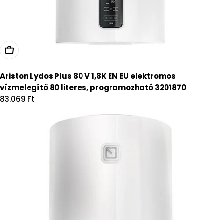
Kosárba
Ariston Lydos Plus 80 V 1,8K EN EU elektromos
vízmelegítő 80 literes, programozható 3201870
Regular
83.069 Ft
price