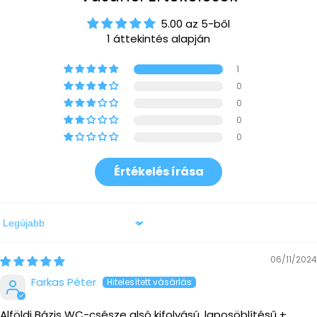
5.00 az 5-ből
1 áttekintés alapján
1
0
0
0
0
Értékelés írása
Sort by
06/11/2024
Farkas Péter
Alföldi Bázis WC-csésze alsó kifolyású, laposöblítésű +