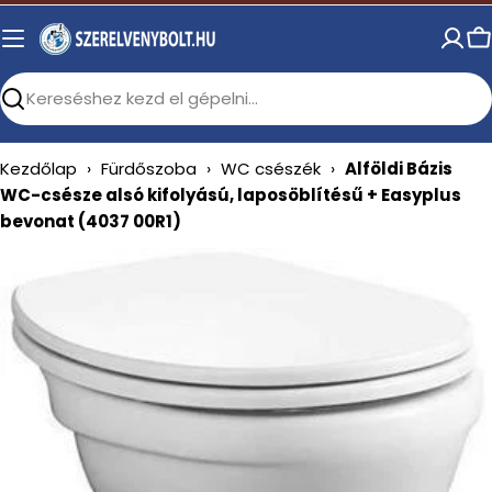
Skip
to
C
content
Search
Kezdőlap
›
Fürdőszoba
›
WC csészék
›
Alföldi Bázis
WC-csésze alsó kifolyású, laposöblítésű + Easyplus
bevonat (4037 00R1)