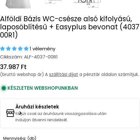
Alföldi Bázis WC-csésze alsó kifolyású,
laposöblítésű + Easyplus bevonat (4037
00R1)
1 vélemény
Cikkszám:
ALF-4037-00R1
Regular
37.987 Ft
price
(bruttó webshop ár) A
szállítási díjat
a pénztár oldalon számítjuk.
KÉSZLETEN WEBSHOPUNKBAN
Áruházi készletek
Kérjük csak az áruházunk visszaigazolása után
induljon átvenni rendelését.
Quantity
Mennyiség: (db)