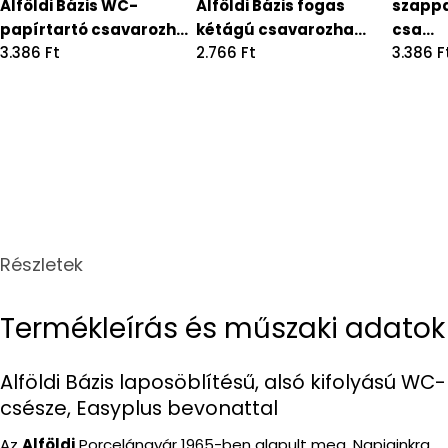
Alföldi Bázis WC-
Alföldi Bázis fogas
szappa
papírtartó csavarozh...
kétágú csavarozha...
csa...
Regular
3.386 Ft
Regular
2.766 Ft
Regula
3.386 F
price
price
price
Részletek
Termékleírás és műszaki adatok
Alföldi Bázis laposöblítésű, alsó kifolyású WC-
csésze, Easyplus bevonattal
Az
Alföldi
Porcelángyár 1965-ben alapult meg. Napjainkra