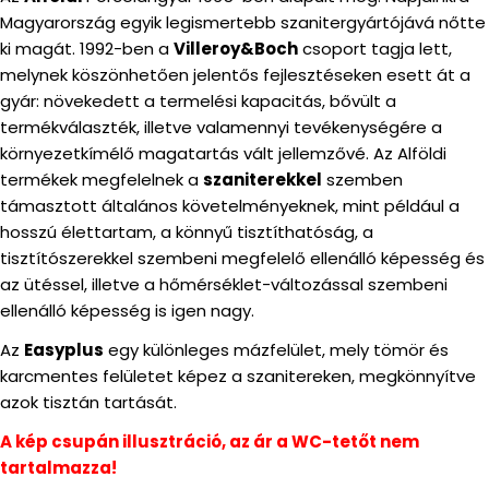
Magyarország egyik legismertebb szanitergyártójává nőtte
ki magát. 1992-ben a
Villeroy&Boch
csoport tagja lett,
melynek köszönhetően jelentős fejlesztéseken esett át a
gyár: növekedett a termelési kapacitás, bővült a
termékválaszték, illetve valamennyi tevékenységére a
környezetkímélő magatartás vált jellemzővé. Az Alföldi
termékek megfelelnek a
szaniterekkel
szemben
támasztott általános követelményeknek, mint például a
hosszú élettartam, a könnyű tisztíthatóság, a
tisztítószerekkel szembeni megfelelő ellenálló képesség és
az ütéssel, illetve a hőmérséklet-változással szembeni
ellenálló képesség is igen nagy.
Az
Easyplus
egy különleges mázfelület, mely tömör és
karcmentes felületet képez a szanitereken, megkönnyítve
azok tisztán tartását.
A kép csupán illusztráció, az ár a WC-tetőt nem
tartalmazza!