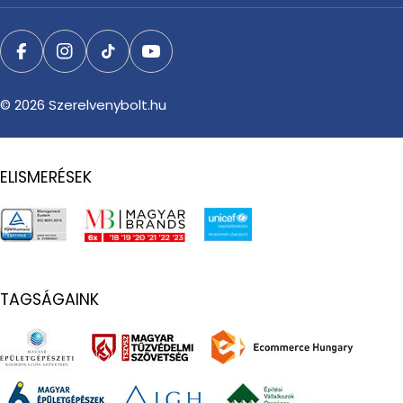
Facebook
Instagram
TikTok
YouTube
© 2026
Szerelvenybolt.hu
ELISMERÉSEK
TAGSÁGAINK