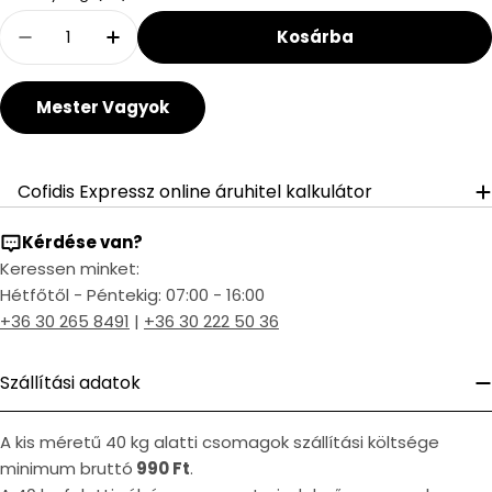
Kosárba
Decrease Quantity For Alföldi Bázis WC-Csés
Increase Quantity For Alföldi Bázis
Mester Vagyok
Cofidis Expressz online áruhitel kalkulátor
Kérdése van?
Keressen minket:
Hétfőtől - Péntekig: 07:00 - 16:00
+36 30 265 8491
|
+36 30 222 50 36
Szállítási adatok
A kis méretű 40 kg alatti csomagok szállítási költsége
minimum bruttó
990 Ft
.