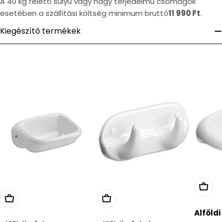
A 40 kg feletti súlyú vagy nagy terjedelmű csomagok
esetében a szállítási költség minimum bruttó
11 990 Ft
.
Kiegészítő termékek
Alföldi