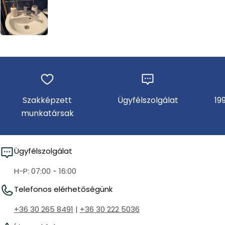
Szakképzett
Ügyfélszolgálat
19
munkatársak
Ügyfélszolgálat
H-P: 07:00 - 16:00
Telefonos elérhetőségünk
+36 30 265 8491
|
+36 30 222 5036