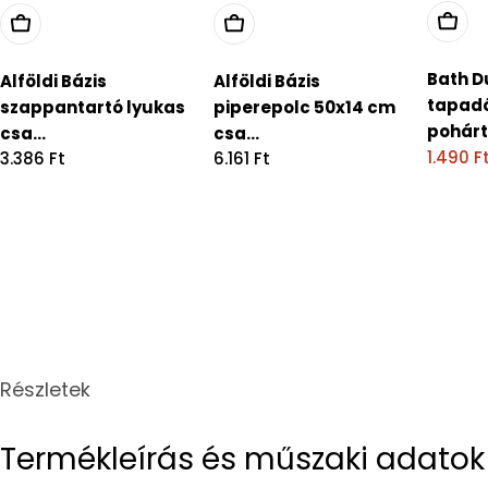
Bath D
Alföldi Bázis
Alföldi Bázis
tapad
szappantartó lyukas
piperepolc 50x14 cm
pohárta
csa...
csa...
1.490 F
Regular
3.386 Ft
Regular
6.161 Ft
Sale
Regula
price
price
price
price
Részletek
Termékleírás és műszaki adatok