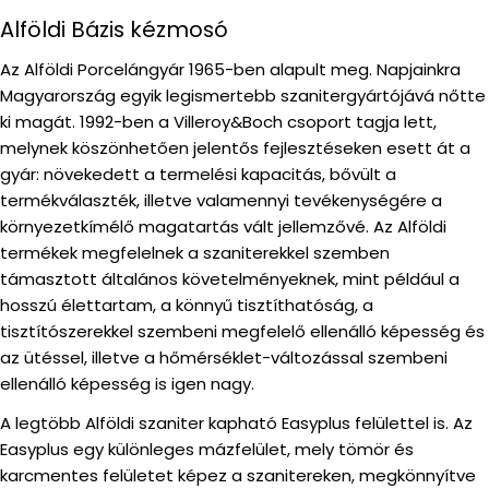
Alföldi Bázis kézmosó
Az Alföldi Porcelángyár 1965-ben alapult meg. Napjainkra
Magyarország egyik legismertebb szanitergyártójává nőtte
ki magát. 1992-ben a Villeroy&Boch csoport tagja lett,
melynek köszönhetően jelentős fejlesztéseken esett át a
gyár: növekedett a termelési kapacitás, bővült a
termékválaszték, illetve valamennyi tevékenységére a
környezetkímélő magatartás vált jellemzővé. Az Alföldi
termékek megfelelnek a szaniterekkel szemben
támasztott általános követelményeknek, mint például a
hosszú élettartam, a könnyű tisztíthatóság, a
tisztítószerekkel szembeni megfelelő ellenálló képesség és
az ütéssel, illetve a hőmérséklet-változással szembeni
ellenálló képesség is igen nagy.
A legtöbb Alföldi szaniter kapható Easyplus felülettel is. Az
Easyplus egy különleges mázfelület, mely tömör és
karcmentes felületet képez a szanitereken, megkönnyítve