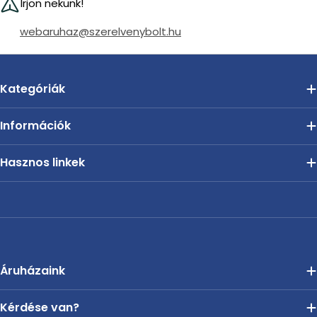
Írjon nekünk!
webaruhaz@szerelvenybolt.hu
Kategóriák
Információk
Hasznos linkek
Áruházaink
Kérdése van?