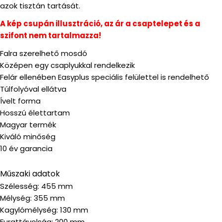
azok tisztán tartását.
A kép csupán illusztráció, az ár a csaptelepet és a
szifont nem tartalmazza!
Falra szerelhető mosdó
Középen egy csaplyukkal rendelkezik
Felár ellenében Easyplus speciális felülettel is rendelhető
Túlfolyóval ellátva
Ívelt forma
Hosszú élettartam
Magyar termék
Kiváló minőség
10 év garancia
Műszaki adatok
Szélesség: 455 mm
Mélység: 355 mm
Kagylómélység: 130 mm
Furattávolság: 200 mm