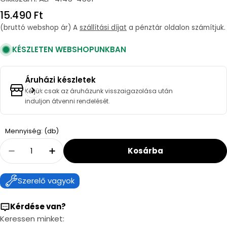
Regular
15.490 Ft
price
(bruttó webshop ár) A
szállítási díjat
a pénztár oldalon számítjuk.
KÉSZLETEN WEBSHOPUNKBAN
Áruházi készletek
Kérjük csak az áruházunk visszaigazolása után
induljon átvenni rendelését.
Quantity
Mennyiség: (db)
Kosárba
Decrease Quantity For Alföldi Bázis Kézmosó
Increase Quantity For Alföldi Bázis
Szerelő vagyok
Kérdése van?
Keressen minket: