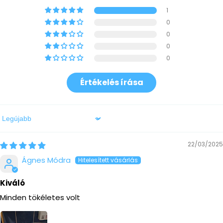
1
0
0
0
0
Értékelés írása
Sort by
22/03/2025
Ágnes Módra
Kiváló
Minden tökéletes volt