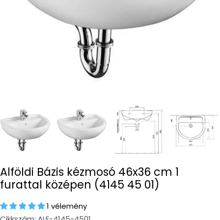
Alföldi Bázis kézmosó 46x36 cm 1
furattal középen (4145 45 01)
1 vélemény
Cikkszám:
ALF-4145-4501