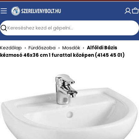
Skip
to
C
content
Search
Kezdőlap
›
Fürdőszoba
›
Mosdók
›
Alföldi Bázis
kézmosó 46x36 cm 1 furattal középen (4145 45 01)
Open media 0 in modal