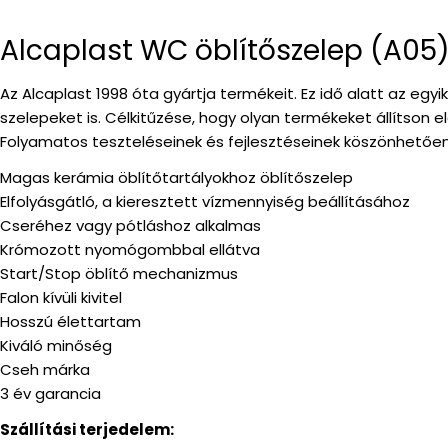
Alcaplast WC öblítőszelep (A05
Az Alcaplast 1998 óta gyártja termékeit. Ez idő alatt az egyi
szelepeket is. Célkitűzése, hogy olyan termékeket állítson el
Folyamatos teszteléseinek és fejlesztéseinek köszönhetőe
Magas kerámia öblítőtartályokhoz öblítőszelep
Elfolyásgátló, a kieresztett vízmennyiség beállításához
Cseréhez vagy pótláshoz alkalmas
Krómozott nyomógombbal ellátva
Start/Stop öblítő mechanizmus
Falon kívüli kivitel
Hosszú élettartam
Kiváló minőség
Cseh márka
3 év garancia
Szállítási terjedelem: