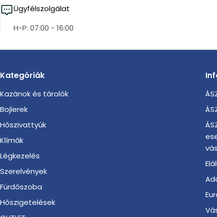
Ügyfélszolgálat
H-P: 07:00 - 16:00
Kategóriák
In
Kazánok és tárolók
ÁSZ
Bojlerek
ÁSZ
Hőszivattyúk
ÁSZ
es
Klímák
vás
Légkezelés
Elá
Szerelvények
Ada
Fürdőszoba
Eur
Hőszigetelések
Vá