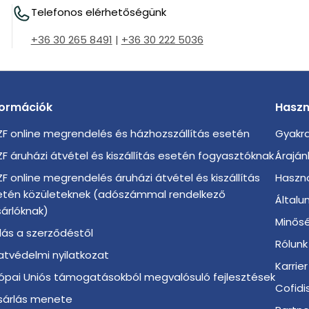
Telefonos elérhetőségünk
+36 30 265 8491
|
+36 30 222 5036
formációk
Haszn
F online megrendelés és házhozszállítás esetén
Gyakra
F áruházi átvétel és kiszállítás esetén fogyasztóknak
Áraján
F online megrendelés áruházi átvétel és kiszállítás
Haszno
etén közületeknek (adószámmal rendelkező
Általu
árlóknak)
Minősé
llás a szerződéstől
Rólunk
tvédelmi nyilatkozat
Karrier
ópai Uniós támogatásokból megvalósuló fejlesztések
Cofidi
sárlás menete