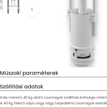
Open media 0 in modal
Műszaki paraméterek
Szállítási adatok
A kis méretű 40 kg alatti csomagok szállítási költsége min
A 40 kg feletti súlyú vagy nagy terjedelmű csomagok esetéb