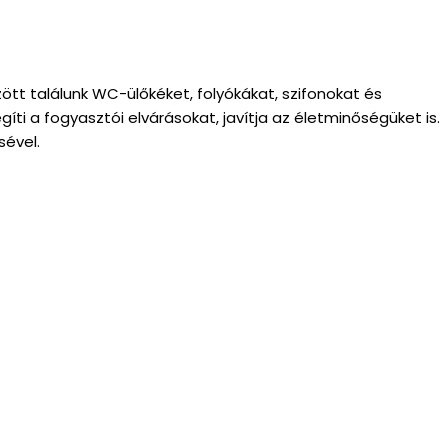
özött találunk WC-ülőkéket, folyókákat, szifonokat és
íti a fogyasztói elvárásokat, javítja az életminőségüket is.
sével.