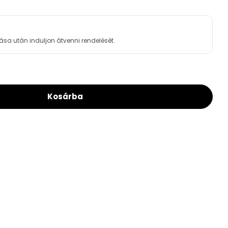
ása után induljon átvenni rendelését.
Kosárba
plast WC Öblítőszelep A05
For Alcaplast WC Öblítőszelep A05