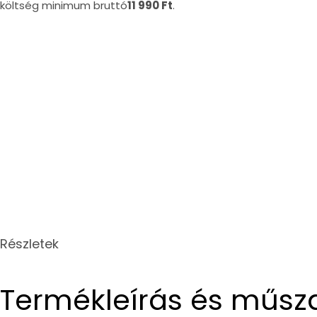
költség minimum bruttó
11 990 Ft
.
Részletek
Termékleírás és műsz