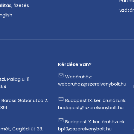
Partn
llítás, fizetés
Szótá
English
Kérdése van?
Webáruház:
i, Pallag u. 11.
webaruhaz@szerelvenybolt.hu
469
 Baross Gábor utca 2.
Budapest IX. ker. áruházunk:
1891
budapest@szerelvenybolt.hu
Budapest X. ker. áruházunk:
mét, Ceglédi út 38.
bp10@szerelvenybolt.hu