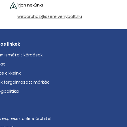
Írjon nekünk!
webaruhaz@szerelvenybolt.hu
os linkek
n Ismételt kérdések
lat
s cikkeink
nk forgalmazott márkák
gpolitika
s expressz online áruhitel