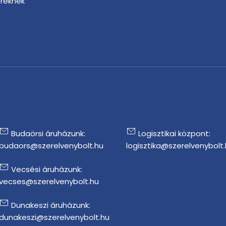
ereknek
r
Budaörsi áruházunk:
Logisztikai központ:
budaors@szerelvenybolt.hu
logisztika@szerelvenybolt
Vecsési áruházunk:
vecses@szerelvenybolt.hu
Dunakeszi áruházunk:
dunakeszi@szerelvenybolt.hu