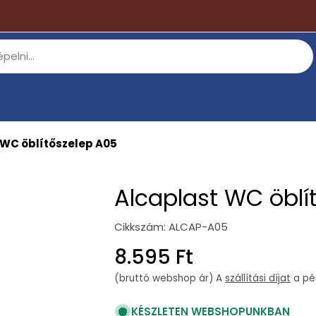
 WC öblítőszelep A05
Alcaplast WC öblí
Cikkszám:
ALCAP-A05
Regular
8.595 Ft
price
(bruttó webshop ár) A
szállítási díjat
a pén
KÉSZLETEN WEBSHOPUNKBAN