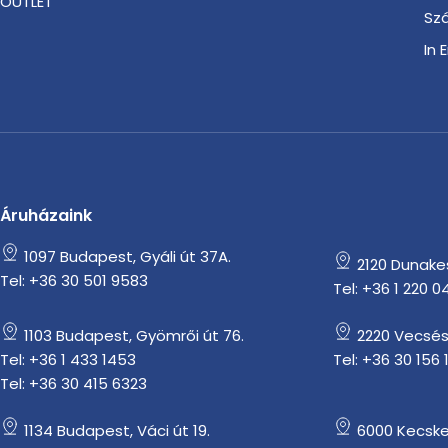
OUTLET
Szá
In 
Áruházaink
1097 Budapest, Gyáli út 37A.
2120 Dunakesz
Tel: +36 30 501 9583
Tel: +36 1 220 0
1103 Budapest, Gyömrői út 76.
2220 Vecsés
Tel: +36 1 433 1453
Tel: +36 30 156 
Tel: +36 30 415 6323
1134 Budapest, Váci út 19.
6000 Kecske