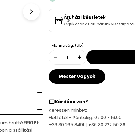
Open media 1 in modal
Áruházi készletek
Kérjük csak az áruházunk visszaigazol
Quantity
Mennyiség: (db)
Decrease Quantity For Alca
Increase Quantity 
Mester Vagyok
Kérdése van?
Keressen minket:
Hétfőtől - Péntekig: 07:00 - 16:00
imum bruttó
990 Ft
.
+36 30 265 8491
|
+36 30 222 50 36
en a szállítási