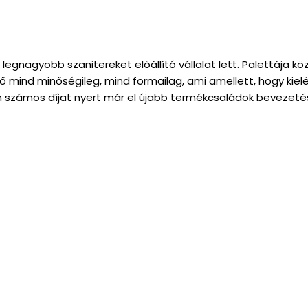
)
k legnagyobb szanitereket előállító vállalat lett. Palettája k
ő mind minőségileg, mind formailag, ami amellett, hogy kielég
n számos díjat nyert már el újabb termékcsaládok bevezeté