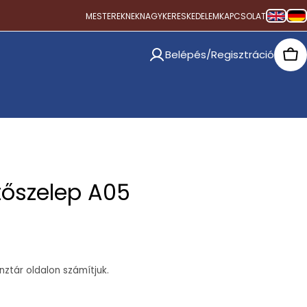
MESTEREKNEK
NAGYKERESKEDELEM
KAPCSOLAT
Belépés/Regisztráció
Car
tőszelep A05
ztár oldalon számítjuk.