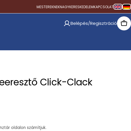
MESTEREKNEK
NAGYKERESKEDELEM
KAPCSOLAT
Belépés/Regisztráció
Car
eeresztő Click-Clack
ztár oldalon számítjuk.