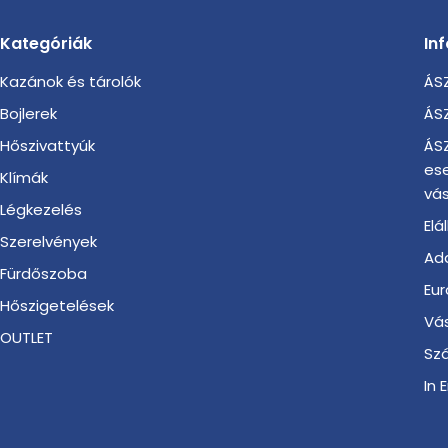
Kategóriák
In
Kazánok és tárolók
ÁSZ
Bojlerek
ÁSZ
Hőszivattyúk
ÁSZ
es
Klímák
vás
Légkezelés
Elá
Szerelvények
Ada
Fürdőszoba
Eur
Hőszigetelések
Vá
OUTLET
Szá
In 