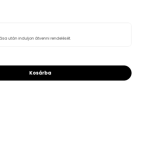
ása után induljon átvenni rendelését.
Kosárba
plast Mosdó Leeresztő Click-Clack (A393)
For Alcaplast Mosdó Leeresztő Click-Clack (A39