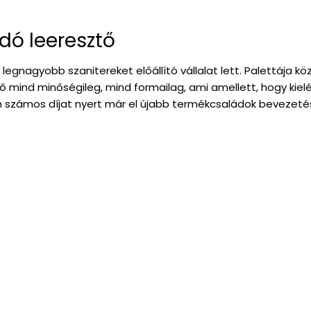
dó leeresztő
k legnagyobb szanitereket előállító vállalat lett. Palettája k
ő mind minőségileg, mind formailag, ami amellett, hogy kielég
n számos díjat nyert már el újabb termékcsaládok bevezeté