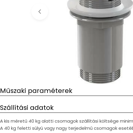
Open media 0 in modal
Műszaki paraméterek
Szállítási adatok
A kis méretű 40 kg alatti csomagok szállítási költsége min
A 40 kg feletti súlyú vagy nagy terjedelmű csomagok esetéb