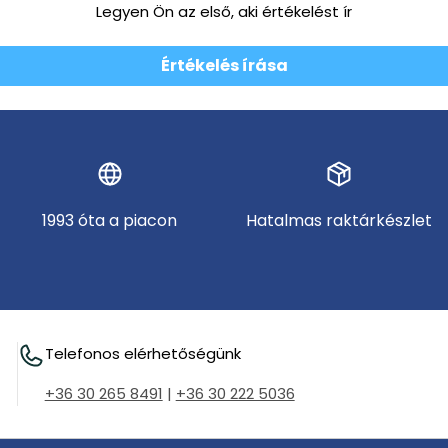
Legyen Ön az első, aki értékelést ír
Értékelés írása
1993 óta a piacon
Hatalmas raktárkészlet
Telefonos elérhetőségünk
+36 30 265 8491
|
+36 30 222 5036