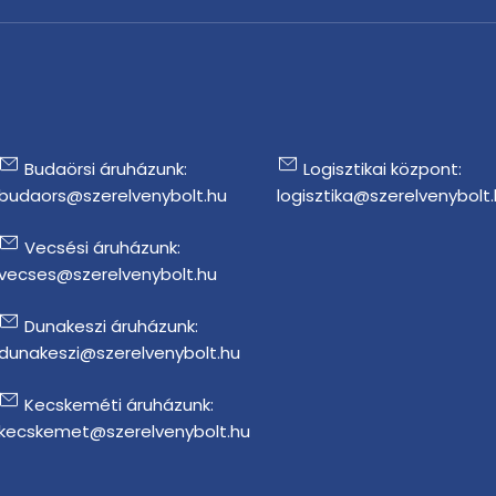
Budaörsi áruházunk:
Logisztikai központ:
budaors@szerelvenybolt.hu
logisztika@szerelvenybolt
Vecsési áruházunk:
vecses@szerelvenybolt.hu
Dunakeszi áruházunk:
dunakeszi@szerelvenybolt.hu
Kecskeméti áruházunk:
kecskemet@szerelvenybolt.hu