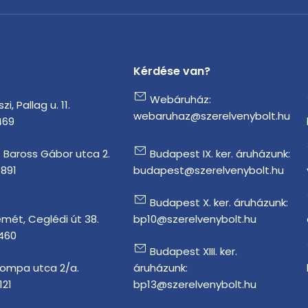
Kérdése van?
Webáruház:
i, Pallag u. 11.
webaruhaz@szerelvenybolt.hu
469
 Baross Gábor utca 2.
Budapest IX. ker. áruházunk:
1891
budapest@szerelvenybolt.hu
Budapest X. ker. áruházunk:
mét, Ceglédi út 38.
bp10@szerelvenybolt.hu
 460
Budapest XIII. ker.
Tompa utca 2/a.
áruházunk:
121
bp13@szerelvenybolt.hu