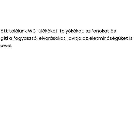
özött találunk WC-ülőkéket, folyókákat, szifonokat és
íti a fogyasztói elvárásokat, javítja az életminőségüket is.
sével.