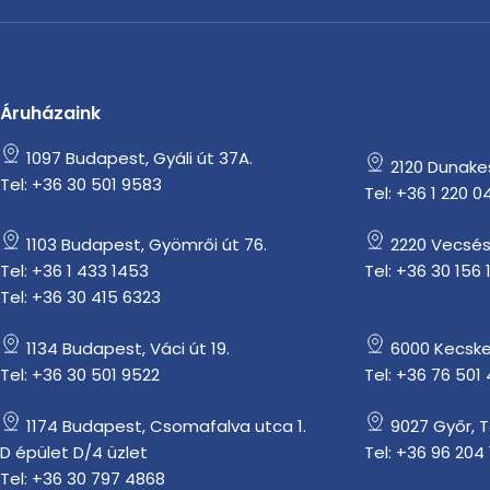
Áruházaink
1097 Budapest, Gyáli út 37A.
2120 Dunakesz
Tel: +36 30 501 9583
Tel: +36 1 220 0
1103 Budapest, Gyömrői út 76.
2220 Vecsés
Tel: +36 1 433 1453
Tel: +36 30 156 
Tel: +36 30 415 6323
1134 Budapest, Váci út 19.
6000 Kecske
Tel: +36 30 501 9522
Tel: +36 76 501
1174 Budapest, Csomafalva utca 1.
9027 Győr, 
D épület D/4 üzlet
Tel: +36 96 204 
Tel: +36 30 797 4868