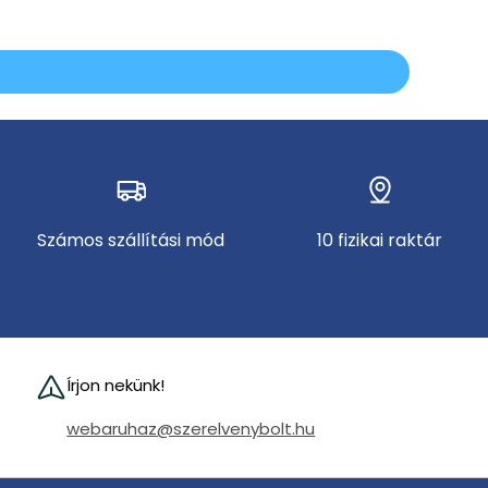
Számos szállítási mód
10 fizikai raktár
Írjon nekünk!
webaruhaz@szerelvenybolt.hu