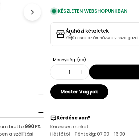
KÉSZLETEN WEBSHOPUNKBAN
Open media 1 in modal
Áruházi készletek
Kérjük csak az áruházunk visszaigazol
Quantity
Mennyiség: (db)
Decrease Quantity For Alca
Increase Quantity 
Mester Vagyok
Kérdése van?
imum bruttó
990 Ft
.
Keressen minket:
en a szállítási
Hétfőtől - Péntekig: 07:00 - 16:00