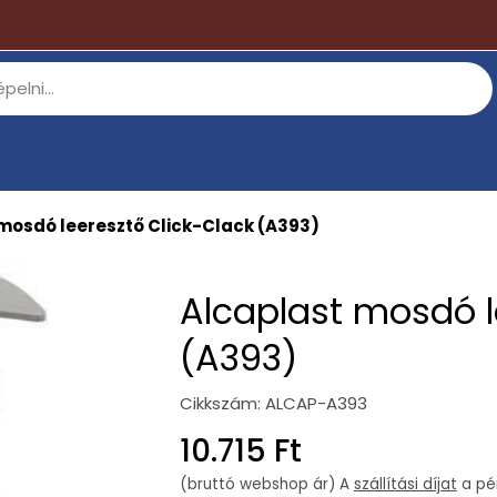
mosdó leeresztő Click-Clack (A393)
Alcaplast mosdó l
(A393)
Cikkszám:
ALCAP-A393
Regular
10.715 Ft
price
(bruttó webshop ár) A
szállítási díjat
a pén