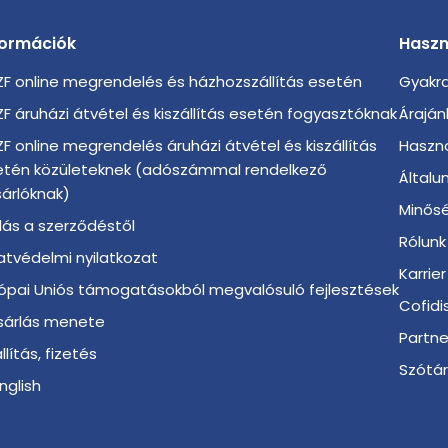
formációk
Haszn
F online megrendelés és házhozszállítás esetén
Gyakra
F áruházi átvétel és kiszállítás esetén fogyasztóknak
Áraján
F online megrendelés áruházi átvétel és kiszállítás
Haszno
etén közületeknek (adószámmal rendelkező
Általu
árlóknak)
Minősé
llás a szerződéstől
Rólunk
tvédelmi nyilatkozat
Karrier
ópai Uniós támogatásokból megvalósuló fejlesztések
Cofidi
sárlás menete
Partn
llítás, fizetés
Szótá
English