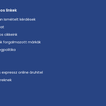
os linkek
n Ismételt kérdések
lat
s cikkeink
nk forgalmazott márkák
gpolitika
s expressz online áruhitel
ereknek
r