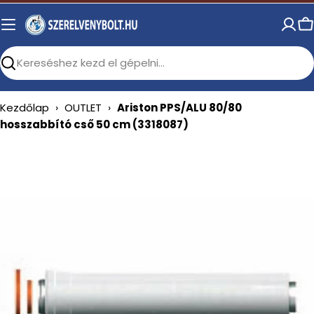
Skip
to
C
content
Search
Kezdőlap
›
OUTLET
›
Ariston PPS/ALU 80/80
hosszabbító cső 50 cm (3318087)
Open media 0 in modal