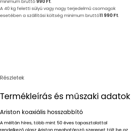
minimum bruttó
990 Ft
.
A 40 kg feletti súlyú vagy nagy terjedelmű csomagok
esetében a szállítási költség minimum bruttó
11 990 Ft
.
Részletek
Termékleírás és műszaki adatok
Ariston koaxiális hosszabbító
A méltán híres, több mint 50 éves tapasztalattal
rendelkező olasz Ariston meghatározó szerepet tölt be az