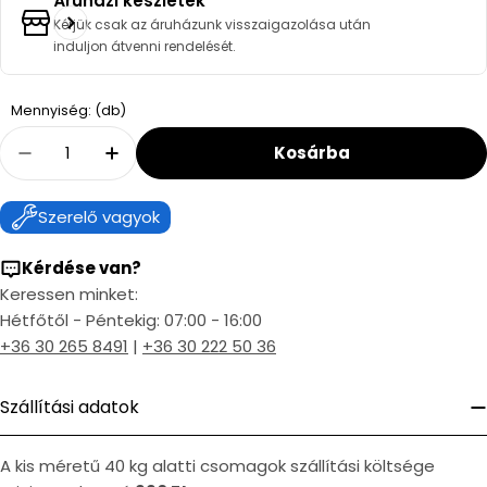
Áruházi készletek
Kérjük csak az áruházunk visszaigazolása után
induljon átvenni rendelését.
Quantity
Mennyiség: (db)
Kosárba
Decrease Quantity For Ariston PPS/ALU 80/8
Increase Quantity For Ariston PPS/
Szerelő vagyok
Kérdése van?
Keressen minket:
Hétfőtől - Péntekig: 07:00 - 16:00
+36 30 265 8491
|
+36 30 222 50 36
Szállítási adatok
A kis méretű 40 kg alatti csomagok szállítási költsége