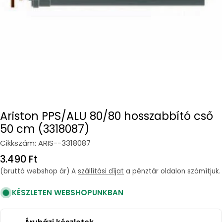
Ariston PPS/ALU 80/80 hosszabbító cső
50 cm (3318087)
Cikkszám:
ARIS--3318087
Regular
3.490 Ft
price
(bruttó webshop ár) A
szállítási díjat
a pénztár oldalon számítjuk.
KÉSZLETEN WEBSHOPUNKBAN