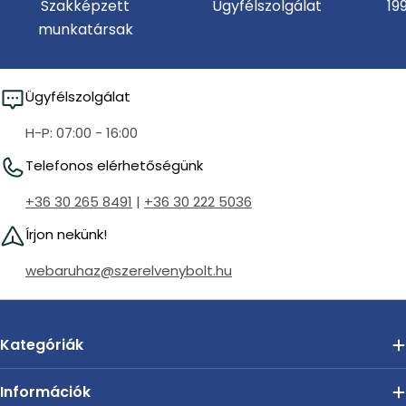
Szakképzett
Ügyfélszolgálat
19
munkatársak
Ügyfélszolgálat
H-P: 07:00 - 16:00
Telefonos elérhetőségünk
+36 30 265 8491
|
+36 30 222 5036
Írjon nekünk!
webaruhaz@szerelvenybolt.hu
Kategóriák
Információk