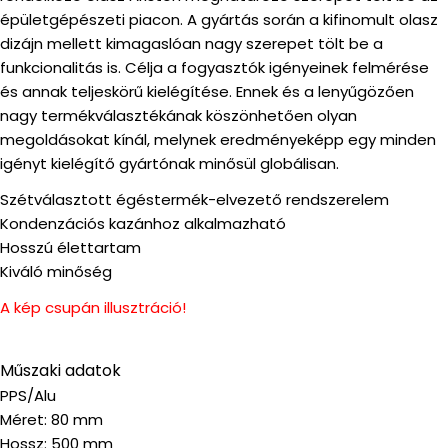
épületgépészeti piacon. A gyártás során a kifinomult olasz
dizájn mellett kimagaslóan nagy szerepet tölt be a
funkcionalitás is. Célja a fogyasztók igényeinek felmérése
és annak teljeskörű kielégítése. Ennek és a lenyűgözően
nagy termékválasztékának köszönhetően olyan
megoldásokat kínál, melynek eredményeképp egy minden
igényt kielégítő gyártónak minősül globálisan.
Szétválasztott égéstermék-elvezető rendszerelem
Kondenzációs kazánhoz alkalmazható
Hosszú élettartam
Kiváló minőség
A kép csupán illusztráció!
Műszaki adatok
PPS/Alu
Méret: 80 mm
Hossz: 500 mm