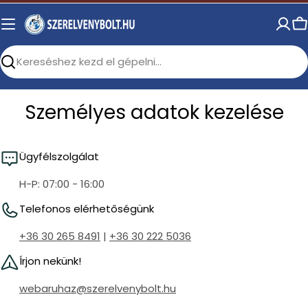
Skip
to
C
content
Search
Személyes adatok kezelése
Ügyfélszolgálat
H-P: 07:00 - 16:00
Telefonos elérhetőségünk
+36 30 265 8491
|
+36 30 222 5036
Írjon nekünk!
webaruhaz@szerelvenybolt.hu