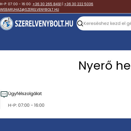
Skip
H-P: 07:00 - 16:00:
+36 30 265 8491
|
+36 30 222 5036
to
WEBARUHAZ@SZERELVENYBOLT.HU
content
Search
Nyerő he
Ügyfélszolgálat
H-P: 07:00 - 16:00