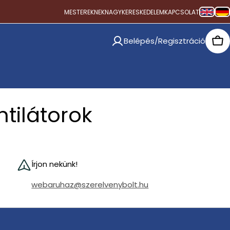
MESTEREKNEK
NAGYKERESKEDELEM
KAPCSOLAT
Belépés/Regisztráció
Car
tilátorok
Írjon nekünk!
webaruhaz@szerelvenybolt.hu