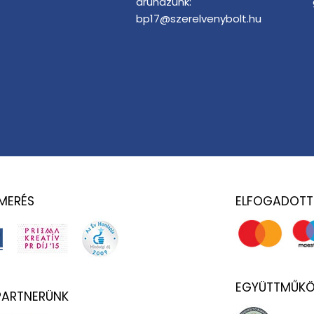
áruházunk:
bp17@szerelvenybolt.hu
SMERÉS
ELFOGADOTT
EGYÜTTMŰKÖ
 PARTNERÜNK