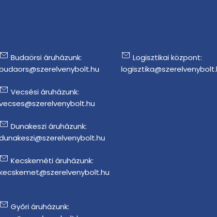
Budaörsi áruházunk:
Logisztikai központ:
budaors@szerelvenybolt.hu
logisztika@szerelvenybolt
Vecsési áruházunk:
vecses@szerelvenybolt.hu
Dunakeszi áruházunk:
dunakeszi@szerelvenybolt.hu
Kecskeméti áruházunk:
kecskemet@szerelvenybolt.hu
Győri áruházunk: