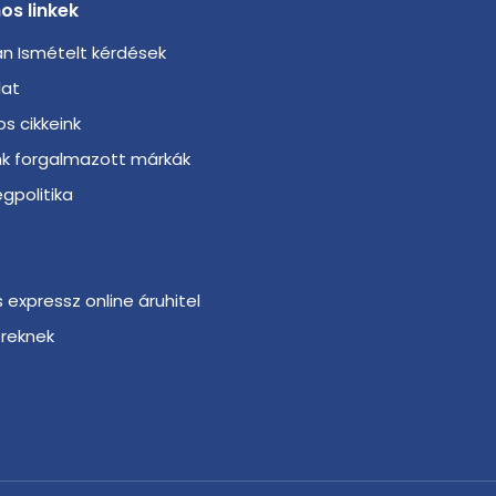
os linkek
n Ismételt kérdések
lat
s cikkeink
nk forgalmazott márkák
gpolitika
s expressz online áruhitel
ereknek
r