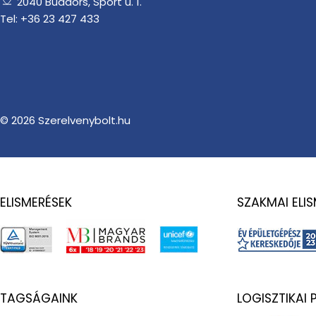
2040 Budaörs, Sport u. 1.
Tel: +36 23 427 433
© 2026
Szerelvenybolt.hu
ELISMERÉSEK
SZAKMAI ELI
TAGSÁGAINK
LOGISZTIKAI