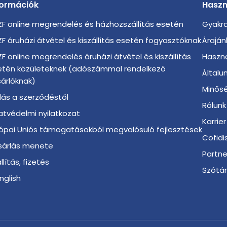
formációk
Haszn
F online megrendelés és házhozszállítás esetén
Gyakra
F áruházi átvétel és kiszállítás esetén fogyasztóknak
Áraján
F online megrendelés áruházi átvétel és kiszállítás
Haszno
etén közületeknek (adószámmal rendelkező
Általu
árlóknak)
Minősé
llás a szerződéstől
Rólunk
tvédelmi nyilatkozat
Karrier
ópai Uniós támogatásokból megvalósuló fejlesztések
Cofidi
sárlás menete
Partn
llítás, fizetés
Szótá
English