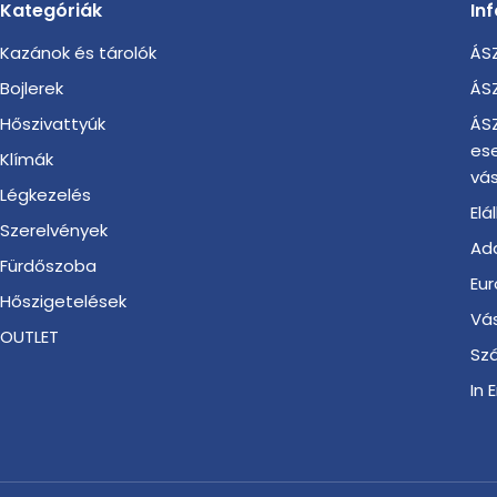
Kategóriák
In
Kazánok és tárolók
ÁSZ
Bojlerek
ÁSZ
Hőszivattyúk
ÁSZ
es
Klímák
vás
Légkezelés
Elá
Szerelvények
Ada
Fürdőszoba
Eur
Hőszigetelések
Vá
OUTLET
Szá
In 