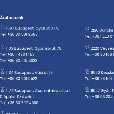
Áruházaink
1097 Budapest, Gyáli út 37A.
2120 Dunakesz
Tel: +36 30 501 9583
Tel: +36 1 220 0
1103 Budapest, Gyömrői út 76.
2220 Vecsés
Tel: +36 1 433 1453
Tel: +36 30 156 
Tel: +36 30 415 6323
1134 Budapest, Váci út 19.
6000 Kecske
Tel: +36 30 501 9522
Tel: +36 76 501
1174 Budapest, Csomafalva utca 1.
9027 Győr, 
D épület D/4 üzlet
Tel: +36 96 204 
Tel: +36 30 797 4868