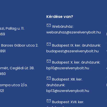
Kérdése van?
Webáruház:
i, Pallag u. 11.
webaruhaz@szerelvenybolt.hu
469
 Baross Gábor utca 2.
Budapest IX. ker. áruházunk:
1891
budapest@szerelvenybolt.hu
Budapest X. ker. áruházunk:
mét, Ceglédi út 38.
bp10@szerelvenybolt.hu
 460
Budapest XIII. ker.
Tompa utca 2/a.
áruházunk:
121
bp13@szerelvenybolt.hu
Budapest XVII. ker.