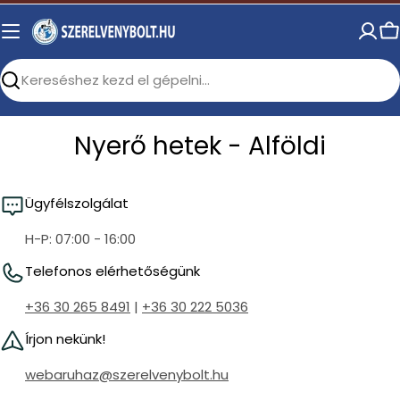
Skip
to
C
content
Search
Nyerő hetek - Alföldi
Ügyfélszolgálat
H-P: 07:00 - 16:00
Telefonos elérhetőségünk
+36 30 265 8491
|
+36 30 222 5036
Írjon nekünk!
webaruhaz@szerelvenybolt.hu