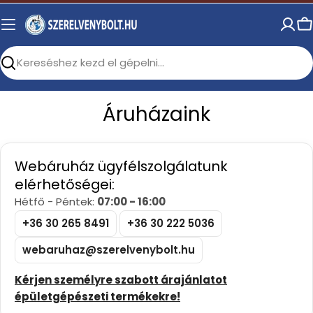
Skip
to
C
content
Search
Áruházaink
Webáruház ügyfélszolgálatunk
elérhetőségei:
Hétfő - Péntek:
07:00 - 16:00
+36 30 265 8491
+36 30 222 5036
webaruhaz@szerelvenybolt.hu
Kérjen személyre szabott árajánlatot
épületgépészeti termékekre!