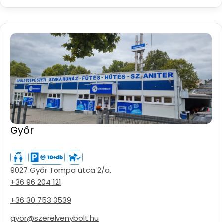
Győr
9027 Győr Tompa utca 2/a.
+36 96 204 121
+36 30 753 3539
gyor@szerelvenybolt.hu