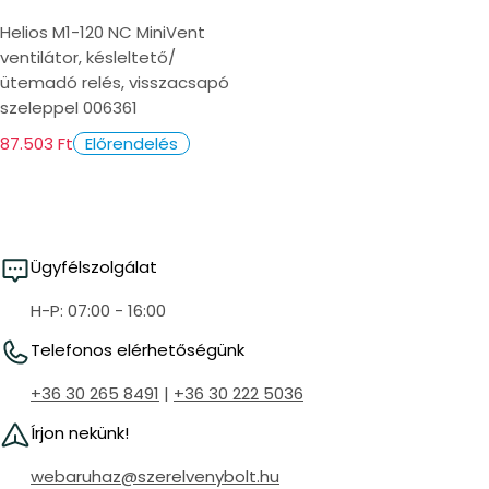
Helios M1-120 NC MiniVent
ventilátor, késleltető/
ütemadó relés, visszacsapó
szeleppel 006361
87.503 Ft
Előrendelés
Ügyfélszolgálat
H-P: 07:00 - 16:00
Telefonos elérhetőségünk
+36 30 265 8491
|
+36 30 222 5036
Írjon nekünk!
webaruhaz@szerelvenybolt.hu