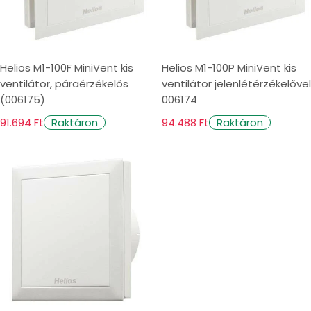
Helios M1-100F MiniVent kis
Helios M1-100P MiniVent kis
ventilátor, páraérzékelős
ventilátor jelenlétérzékelővel
(006175)
006174
91.694 Ft
94.488 Ft
Raktáron
Raktáron