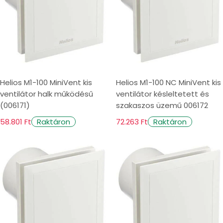
Helios M1-100 MiniVent kis
Helios M1-100 NC MiniVent kis
ventilátor halk működésű
ventilátor késleltetett és
(006171)
szakaszos üzemű 006172
58.801 Ft
72.263 Ft
Raktáron
Raktáron