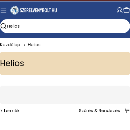
Skip
to
C
content
Search
Kezdőlap
›
Helios
C
Helios
o
l
l
e
c
7 termék
Szűrés
&
Rendezés
t