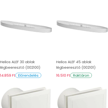
i
o
n
:
Helios ALEF 30 ablak
Helios ALEF 45 ablak
légbeeresztő (002100)
légbeeresztő (002101)
14.859 Ft
16.510 Ft
Előrendelés
Raktáron