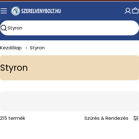
Skip
to
C
content
Search
Kezdőlap
›
Styron
C
Styron
o
l
l
e
c
215 termék
Szűrés
&
Rendezés
t