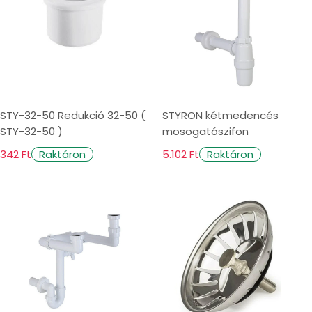
STY-32-50 Redukció 32-50 (
STYRON kétmedencés
STY-32-50 )
mosogatószifon
342 Ft
5.102 Ft
Raktáron
Raktáron