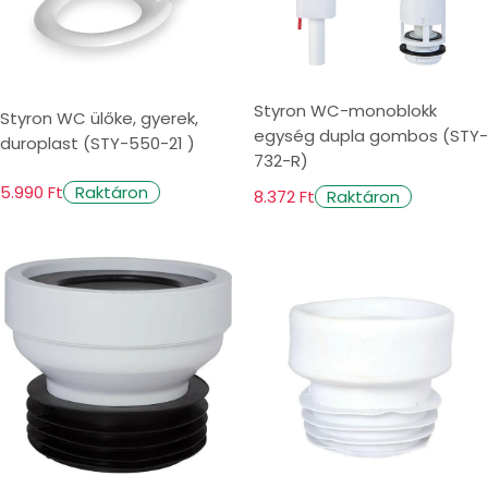
Styron WC-monoblokk
Styron WC ülőke, gyerek,
egység dupla gombos (STY-
duroplast (STY-550-21 )
732-R)
5.990 Ft
Raktáron
8.372 Ft
Raktáron