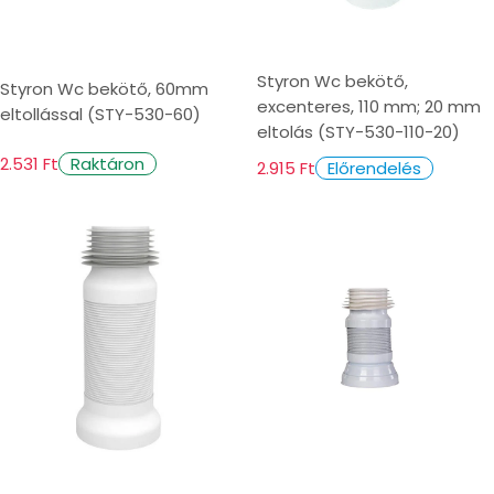
Styron Wc bekötő,
Styron Wc bekötő, 60mm
excenteres, 110 mm; 20 mm
eltollással (STY-530-60)
eltolás (STY-530-110-20)
2.531 Ft
Raktáron
2.915 Ft
Előrendelés