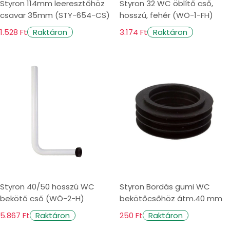
Styron 114mm leeresztőhöz
Styron 32 WC öblítő cső,
csavar 35mm (STY-654-CS)
hosszú, fehér (WÖ-1-FH)
1.528 Ft
3.174 Ft
Raktáron
Raktáron
Styron 40/50 hosszú WC
Styron Bordás gumi WC
bekötő cső (WÖ-2-H)
bekötőcsőhöz átm.40 mm
5.867 Ft
250 Ft
Raktáron
Raktáron