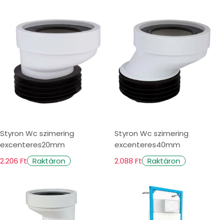
Styron Wc szimering
Styron Wc szimering
excenteres20mm
excenteres40mm
2.206 Ft
2.088 Ft
Raktáron
Raktáron