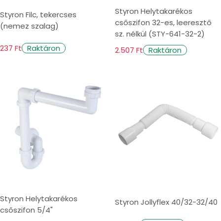
Styron Helytakarékos
Styron Filc, tekercses
csőszifon 32-es, leeresztő
(nemez szalag)
sz. nélkül (STY-641-32-2)
237 Ft
Raktáron
2.507 Ft
Raktáron
Styron Helytakarékos
Styron Jollyflex 40/32-32/40
csőszifon 5/4"