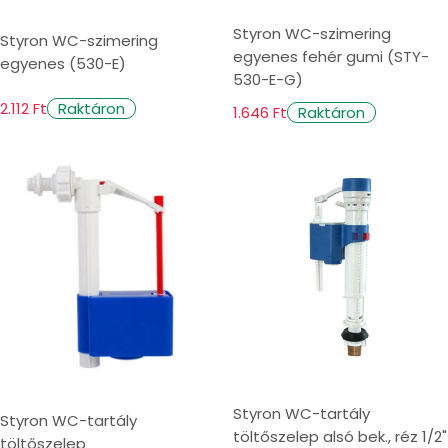
Styron WC-szimering
Styron WC-szimering
egyenes fehér gumi (STY-
egyenes (530-E)
530-E-G)
2.112 Ft
Raktáron
1.646 Ft
Raktáron
Styron WC-tartály
Styron WC-tartály
töltőszelep alsó bek., réz 1/2"
töltőszelep