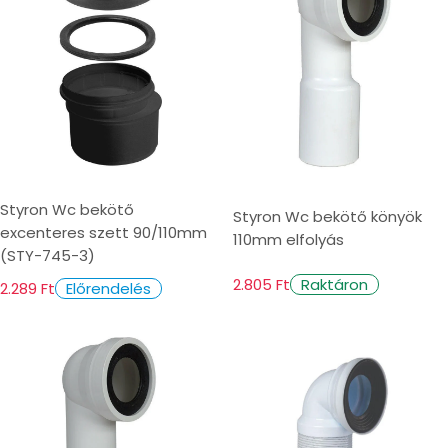
Styron Wc bekötő
Styron Wc bekötő könyök
excenteres szett 90/110mm
110mm elfolyás
(STY-745-3)
2.805 Ft
Raktáron
2.289 Ft
Előrendelés