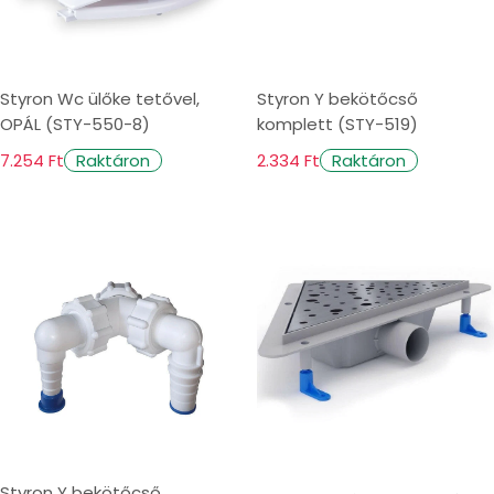
Styron Wc ülőke tetővel,
Styron Y bekötőcső
OPÁL (STY-550-8)
komplett (STY-519)
7.254 Ft
2.334 Ft
Raktáron
Raktáron
Styron Y bekötőcső