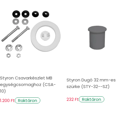
Styron Csavarkészlet MB
Styron Dugó 32 mm-es
egységcsomaghoz (CSA-
szürke (STY-32--SZ)
10)
232 Ft
Raktáron
1.200 Ft
Raktáron