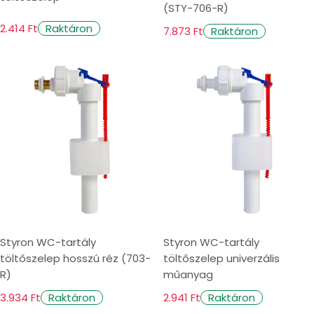
(STY-706-R)
2.414 Ft
Raktáron
7.873 Ft
Raktáron
Styron WC-tartály
Styron WC-tartály
töltőszelep hosszú réz (703-
töltőszelep univerzális
R)
műanyag
3.934 Ft
2.941 Ft
Raktáron
Raktáron