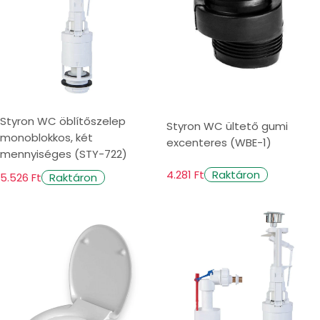
Styron WC öblítőszelep
Styron WC ültető gumi
monoblokkos, két
excenteres (WBE-1)
mennyiséges (STY-722)
4.281 Ft
Raktáron
5.526 Ft
Raktáron