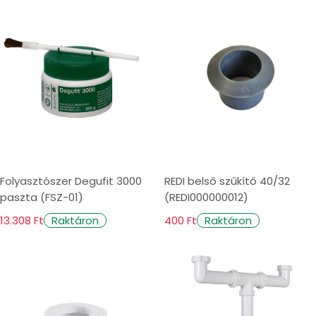
i
o
n
:
Folyasztószer Degufit 3000
REDI belső szűkítő 40/32
paszta (FSZ-01)
(REDI000000012)
13.308 Ft
400 Ft
Raktáron
Raktáron