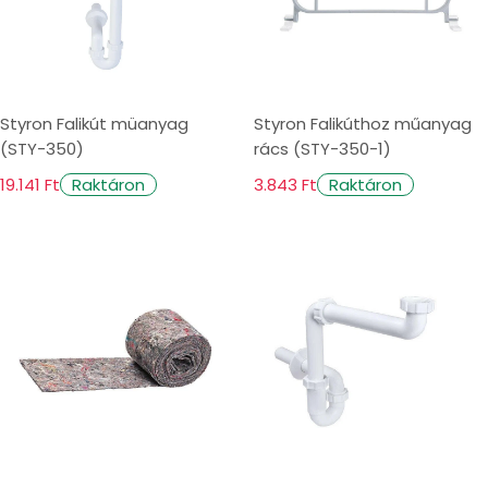
Styron Falikút müanyag
Styron Falikúthoz műanyag
(STY-350)
rács (STY-350-1)
19.141 Ft
3.843 Ft
Raktáron
Raktáron