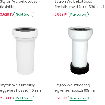
Styron Wc bekötőcső -
Styron Wc bekötőcső
flexibililis
flexibilis, rövid (STY-530-F-R)
3.528 Ft
2.963 Ft
Raktáron
Raktáron
Styron Wc szimering
Styron Wc szimering
egyenes hosszú 110mm
egyenes hosszú 90mm
2.904 Ft
3.283 Ft
Raktáron
Raktáron