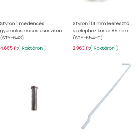
Styron 1 medencés
Styron 114 mm leeresztő
gyümölcsmosós csőszifon
szelephez kosár 85 mm
(STY-643)
(STY-654-D)
4.665 Ft
2.963 Ft
Raktáron
Raktáron