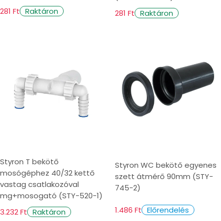
281 Ft
Raktáron
281 Ft
Raktáron
Styron T bekötő
Styron WC bekötő egyenes
mosógéphez 40/32 kettő
szett átmérő 90mm (STY-
vastag csatlakozóval
745-2)
mg+mosogató (STY-520-1)
1.486 Ft
Előrendelés
3.232 Ft
Raktáron