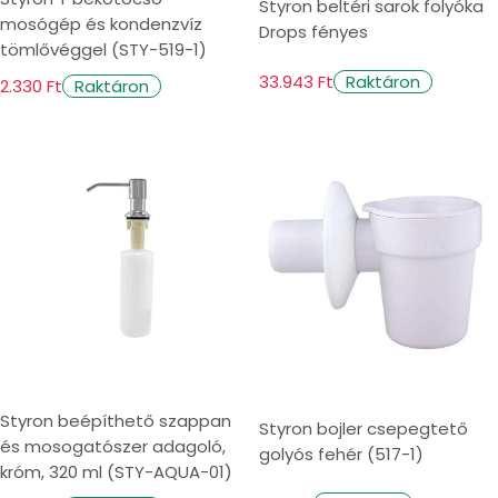
Styron beltéri sarok folyóka
mosógép és kondenzvíz
Drops fényes
tömlővéggel (STY-519-1)
33.943 Ft
Raktáron
2.330 Ft
Raktáron
Styron beépíthető szappan
Styron bojler csepegtető
és mosogatószer adagoló,
golyós fehér (517-1)
króm, 320 ml (STY-AQUA-01)