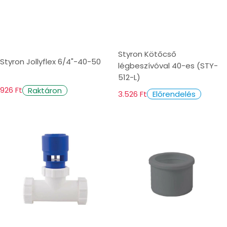
Styron Kötőcső
Styron Jollyflex 6/4"-40-50
légbeszívóval 40-es (STY-
512-L)
926 Ft
Raktáron
3.526 Ft
Előrendelés