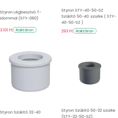
Styron STY-40-50-SZ
Styron Légbeszívó T-
Szűkítő 50-40 .szürke ( STY-
idommal (STY-060)
40-50-SZ )
3.101 Ft
Raktáron
293 Ft
Raktáron
Styron Szűkítő 50-32 szürke
Styron Szűkítő 32-40
(STY-32-50-SZ)