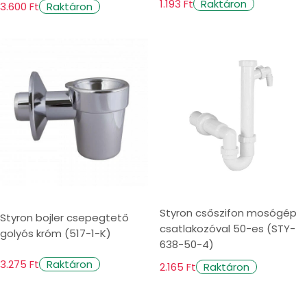
1.193 Ft
Raktáron
3.600 Ft
Raktáron
Styron csőszifon mosógép
Styron bojler csepegtető
csatlakozóval 50-es (STY-
golyós króm (517-1-K)
638-50-4)
3.275 Ft
Raktáron
2.165 Ft
Raktáron